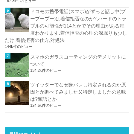
167.3k件のビュー
ドコモの携帯電話(スマホ)がずっと話し中(プ
ープープー)は着信拒否なのか?,ハードのトラ
ブルの可能性が114とかでその理由がある程
度わかります,着信拒否の心理の深堀りも少し
だけ,着信拒否の仕方,対処法
144k件のビュー
スマホのガラスコーティングのデメリットに
ついて
134.2k件のビュー
ツイッターでなぜ身バレし特定されるのか原
因とか調べてみました又特定しましたの意味
は?類語とか
124.6k件のビュー