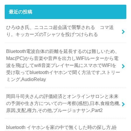
最近の投稿
ひろゆき氏、ニコニコ超会議で襲撃される コマ送
り。キッカーズのTシャツを投げつけられる
Bluetooth電波自体の距離を延長するのは難しいため、
Mac(PC)から音楽や音声を出力しWIFIルーターから電
波を飛ばしてwifi音楽プレイヤー風にスマホでWIFIを
受け取ってbluetoothイヤホンで聞く方法です,ストリー
ミング,AudioRelay
岡田斗司夫さんの評価経済とオンラインサロンと未来
の予測や生き方についての一考察(感想),日本,食糧危機,
原因,支配,権力,その他,ブルージョナサン,Part2
bluetooth イヤホンを家の中で無くした時の探し方,紛