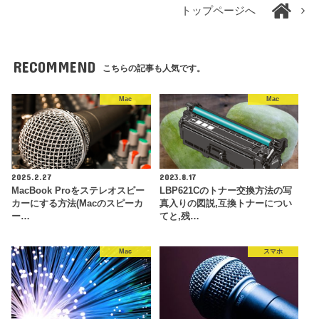
トップページへ
RECOMMEND
こちらの記事も人気です。
Mac
Mac
2025.2.27
2023.8.17
MacBook Proをステレオスピー
LBP621Cのトナー交換方法の写
カーにする方法(Macのスピーカ
真入りの図説,互換トナーについ
ー…
てと,残…
Mac
スマホ