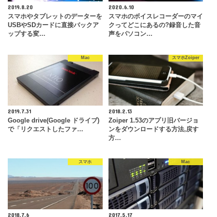
2019.8.20
2020.6.10
スマホやタブレットのデーターを
スマホのボイスレコーダーのマイ
USBやSDカードに直接バックア
クってどこにあるの?録音した音
ップする変…
声をパソコン…
Mac
スマホZoiper
2019.7.31
2018.2.13
Google drive(Google ドライブ)
Zoiper 1.53のアプリ旧バージョ
で「リクエストしたファ…
ンをダウンロードする方法,戻す
方…
スマホ
Mac
2018.7.6
2017.5.17