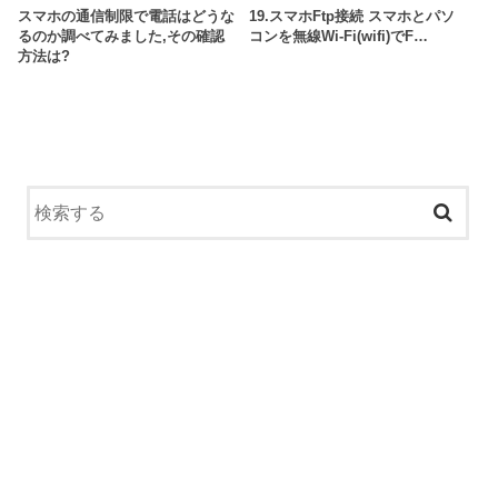
スマホの通信制限で電話はどうな
19.スマホFtp接続 スマホとパソ
るのか調べてみました,その確認
コンを無線Wi-Fi(wifi)でF…
方法は?