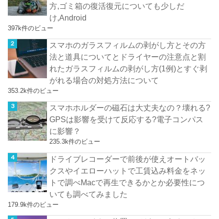
方,ゴミ箱の復活復元についても少しだ
け,Android
397k件のビュー
スマホのガラスフィルムの剥がし方とその方
法と道具についてとドライヤーの注意点と割
れたガラスフィルムの剥がし方(1例)とすぐ剥
がれる場合の対処方法について
353.2k件のビュー
スマホホルダーの磁石は大丈夫なの？壊れる?
GPSは影響を受けて反応する?電子コンパス
に影響？
235.3k件のビュー
ドライブレコーダーで前後が使えオートバッ
クスやイエローハットで工賃込み料金をネッ
トで調べMacで再生できるかとか必要性につ
いても調べてみました
179.9k件のビュー