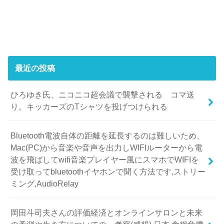
最近の投稿
ひろゆき氏、ニコニコ超会議で襲撃される コマ送
り。キッカーズのTシャツを投げつけられる
Bluetooth電波自体の距離を延長するのは難しいため、
Mac(PC)から音楽や音声を出力しWIFIルーターから電
波を飛ばしてwifi音楽プレイヤー風にスマホでWIFIを
受け取ってbluetoothイヤホンで聞く方法です,ストリー
ミング,AudioRelay
岡田斗司夫さんの評価経済とオンラインサロンと未来