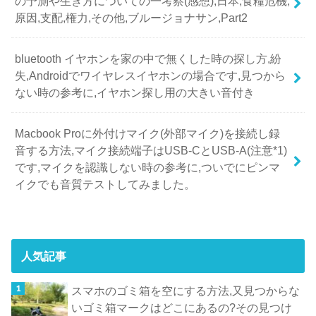
の予測や生き方についての一考察(感想),日本,食糧危機,
原因,支配,権力,その他,ブルージョナサン,Part2
bluetooth イヤホンを家の中で無くした時の探し方,紛
失,Androidでワイヤレスイヤホンの場合です,見つから
ない時の参考に,イヤホン探し用の大きい音付き
Macbook Proに外付けマイク(外部マイク)を接続し録
音する方法,マイク接続端子はUSB-CとUSB-A(注意*1)
です,マイクを認識しない時の参考に,ついでにピンマ
イクでも音質テストしてみました。
人気記事
スマホのゴミ箱を空にする方法,又見つからな
いゴミ箱マークはどこにあるの?その見つけ