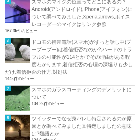
スマホのマイクの位置ってどこにあるの？
Android(アンドロイド),iPhone(アイフォン)に
ついて調べてみました,Xperia,arrows,ボイス
レコーダーのマイクはリンク参照
167.3k件のビュー
ドコモの携帯電話(スマホ)がずっと話し中(プ
ープープー)は着信拒否なのか?,ハードのトラ
ブルの可能性が114とかでその理由がある程
度わかります,着信拒否の心理の深堀りも少し
だけ,着信拒否の仕方,対処法
144k件のビュー
スマホのガラスコーティングのデメリットに
ついて
134.2k件のビュー
ツイッターでなぜ身バレし特定されるのか原
因とか調べてみました又特定しましたの意味
は?類語とか