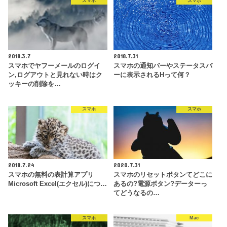
スマホ
スマホ
2018.3.7
2018.7.31
スマホでヤフーメールのログイ
スマホの通知バーやステータスバ
ン,ログアウトと見れない時はク
ーに表示されるHって何？
ッキーの削除を…
スマホ
スマホ
2018.7.24
2020.7.31
スマホの無料の表計算アプリ
スマホのリセットボタンてどこに
Microsoft Excel(エクセル)につ…
あるの?電源ボタン?データーっ
てどうなるの…
スマホ
Mac