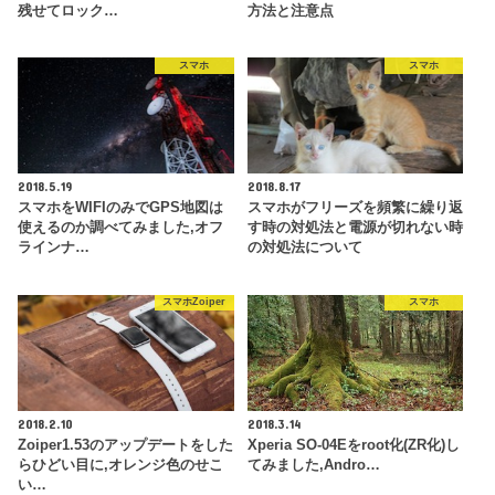
残せてロック…
方法と注意点
スマホ
スマホ
2018.5.19
2018.8.17
スマホをWIFIのみでGPS地図は
スマホがフリーズを頻繁に繰り返
使えるのか調べてみました,オフ
す時の対処法と電源が切れない時
ラインナ…
の対処法について
スマホZoiper
スマホ
2018.2.10
2018.3.14
Zoiper1.53のアップデートをした
Xperia SO-04Eをroot化(ZR化)し
らひどい目に,オレンジ色のせこ
てみました,Andro…
い…