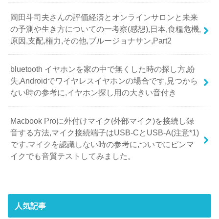
岡田斗司夫さんの評価経済とオンラインサロンと未来
の予測や生き方についての一考察(感想),日本,食糧危機,
原因,支配,権力,その他,ブルージョナサン,Part2
bluetooth イヤホンを家の中で無くした時の探し方,紛
失,Androidでワイヤレスイヤホンの場合です,見つから
ない時の参考に,イヤホン探し用の大きい音付き
Macbook Proに外付けマイク(外部マイク)を接続し録
音する方法,マイク接続端子はUSB-CとUSB-A(注意*1)
です,マイクを認識しない時の参考に,ついでにピンマ
イクでも音質テストしてみました。
人気記事