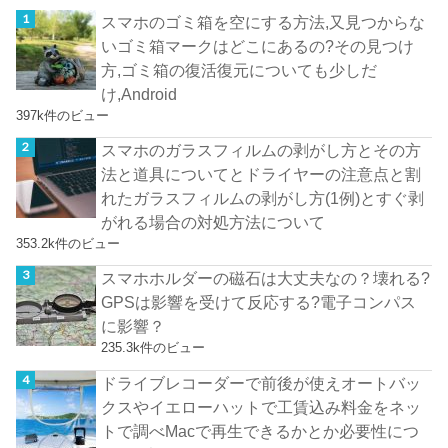
スマホのゴミ箱を空にする方法,又見つからな
いゴミ箱マークはどこにあるの?その見つけ
方,ゴミ箱の復活復元についても少しだ
け,Android
397k件のビュー
スマホのガラスフィルムの剥がし方とその方
法と道具についてとドライヤーの注意点と割
れたガラスフィルムの剥がし方(1例)とすぐ剥
がれる場合の対処方法について
353.2k件のビュー
スマホホルダーの磁石は大丈夫なの？壊れる?
GPSは影響を受けて反応する?電子コンパス
に影響？
235.3k件のビュー
ドライブレコーダーで前後が使えオートバッ
クスやイエローハットで工賃込み料金をネッ
トで調べMacで再生できるかとか必要性につ