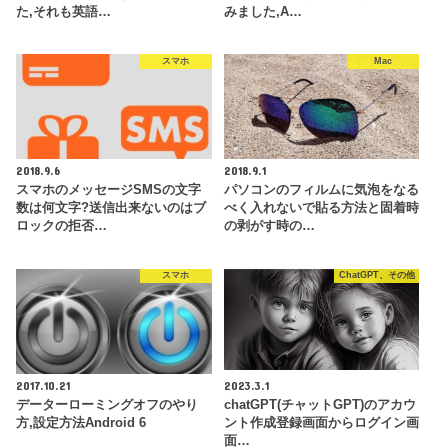
た,それも英語…
みました,A…
スマホ
Mac
2018.9.6
2018.9.1
スマホのメッセージSMSの文字
パソコンのフィルムに気泡をなる
数は何文字?送信出来ないのはブ
べく入れないで貼る方法と固着時
ロックの拒否…
の剥がす時の…
スマホ
ChatGPT、その他
2017.10.21
2023.3.1
データーローミングオフのやり
chatGPT(チャットGPT)のアカウ
方,設定方法Android 6
ント作成登録画面からログイン画
面…