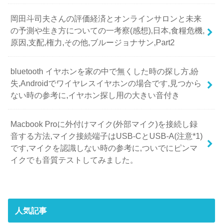
岡田斗司夫さんの評価経済とオンラインサロンと未来
の予測や生き方についての一考察(感想),日本,食糧危機,
原因,支配,権力,その他,ブルージョナサン,Part2
bluetooth イヤホンを家の中で無くした時の探し方,紛
失,Androidでワイヤレスイヤホンの場合です,見つから
ない時の参考に,イヤホン探し用の大きい音付き
Macbook Proに外付けマイク(外部マイク)を接続し録
音する方法,マイク接続端子はUSB-CとUSB-A(注意*1)
です,マイクを認識しない時の参考に,ついでにピンマ
イクでも音質テストしてみました。
人気記事