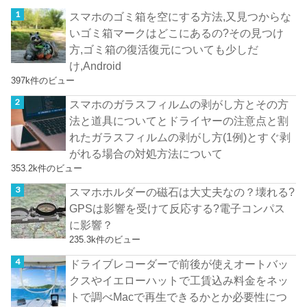
スマホのゴミ箱を空にする方法,又見つからな
いゴミ箱マークはどこにあるの?その見つけ
方,ゴミ箱の復活復元についても少しだ
け,Android
397k件のビュー
スマホのガラスフィルムの剥がし方とその方
法と道具についてとドライヤーの注意点と割
れたガラスフィルムの剥がし方(1例)とすぐ剥
がれる場合の対処方法について
353.2k件のビュー
スマホホルダーの磁石は大丈夫なの？壊れる?
GPSは影響を受けて反応する?電子コンパス
に影響？
235.3k件のビュー
ドライブレコーダーで前後が使えオートバッ
クスやイエローハットで工賃込み料金をネッ
トで調べMacで再生できるかとか必要性につ