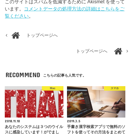
このサイトはスパムを低減するために Akismet を使って
います。
コメントデータの処理方法の詳細はこちらをご
覧ください
。
トップページへ
トップページへ
RECOMMEND
こちらの記事も人気です。
Mac
スマホ
2018.11.10
2019.3.5
あなたのシステムは３つのウイル
手書き漢字検索アプリで無料のソ
スに感染しています！がでまし
フトを使ってその方法をまとめて