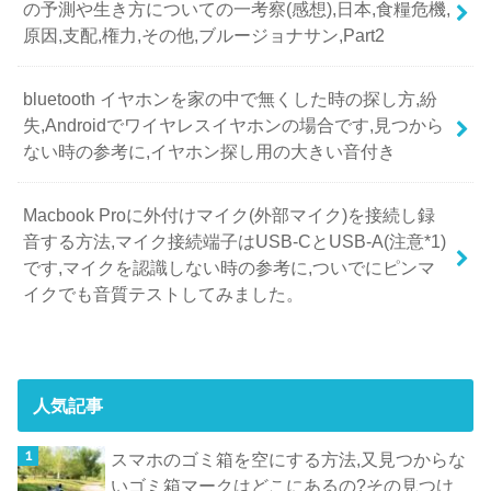
の予測や生き方についての一考察(感想),日本,食糧危機,
原因,支配,権力,その他,ブルージョナサン,Part2
bluetooth イヤホンを家の中で無くした時の探し方,紛
失,Androidでワイヤレスイヤホンの場合です,見つから
ない時の参考に,イヤホン探し用の大きい音付き
Macbook Proに外付けマイク(外部マイク)を接続し録
音する方法,マイク接続端子はUSB-CとUSB-A(注意*1)
です,マイクを認識しない時の参考に,ついでにピンマ
イクでも音質テストしてみました。
人気記事
スマホのゴミ箱を空にする方法,又見つからな
いゴミ箱マークはどこにあるの?その見つけ