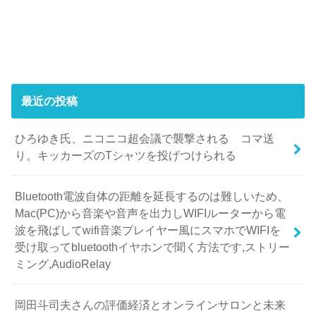
最近の投稿
ひろゆき氏、ニコニコ超会議で襲撃される コマ送
り。キッカーズのTシャツを投げつけられる
Bluetooth電波自体の距離を延長するのは難しいため、
Mac(PC)から音楽や音声を出力しWIFIルーターから電
波を飛ばしてwifi音楽プレイヤー風にスマホでWIFIを
受け取ってbluetoothイヤホンで聞く方法です,ストリー
ミング,AudioRelay
岡田斗司夫さんの評価経済とオンラインサロンと未来