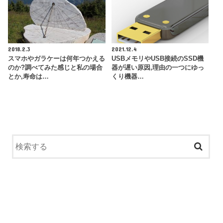
2018.2.3
2021.12.4
スマホやガラケーは何年つかえる
USBメモリやUSB接続のSSD機
のか?調べてみた感じと私の場合
器が遅い原因,理由の一つにゆっ
とか,寿命は…
くり機器…