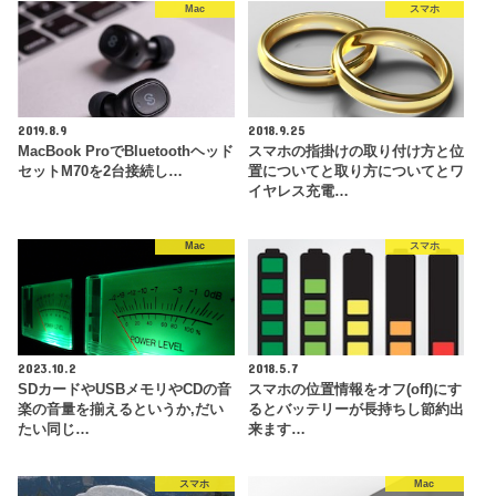
Mac
スマホ
2019.8.9
2018.9.25
MacBook ProでBluetoothヘッド
スマホの指掛けの取り付け方と位
セットM70を2台接続し…
置についてと取り方についてとワ
イヤレス充電…
Mac
スマホ
2023.10.2
2018.5.7
SDカードやUSBメモリやCDの音
スマホの位置情報をオフ(off)にす
楽の音量を揃えるというか,だい
るとバッテリーが長持ちし節約出
たい同じ…
来ます…
スマホ
Mac