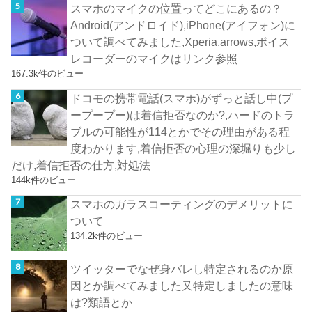
スマホのマイクの位置ってどこにあるの？
Android(アンドロイド),iPhone(アイフォン)に
ついて調べてみました,Xperia,arrows,ボイス
レコーダーのマイクはリンク参照
167.3k件のビュー
ドコモの携帯電話(スマホ)がずっと話し中(プ
ープープー)は着信拒否なのか?,ハードのトラ
ブルの可能性が114とかでその理由がある程
度わかります,着信拒否の心理の深堀りも少し
だけ,着信拒否の仕方,対処法
144k件のビュー
スマホのガラスコーティングのデメリットに
ついて
134.2k件のビュー
ツイッターでなぜ身バレし特定されるのか原
因とか調べてみました又特定しましたの意味
は?類語とか