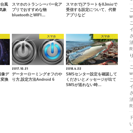
で台風
スマホのトランシーバー化ア
スマホでjアラートをIIJmioで
,気象
プリでおすすめな物
受信する設定について、代替
bluetoothとWIFI…
アプリなど
c
スマホ
スマホ
法
R
2017.10.21
2018.6.22
式画像デ
データーローミングオフのや
SMSセンター設定を確認して
に変換
り方,設定方法Android 6
くださいとメッセージが出て
SMSが送れない時…
法
R
ド