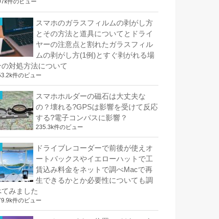
97k件のビュー
スマホのガラスフィルムの剥がし方
とその方法と道具についてとドライ
ヤーの注意点と割れたガラスフィル
ムの剥がし方(1例)とすぐ剥がれる場
合の対処方法について
53.2k件のビュー
スマホホルダーの磁石は大丈夫な
の？壊れる?GPSは影響を受けて反応
する?電子コンパスに影響？
235.3k件のビュー
ドライブレコーダーで前後が使えオ
ートバックスやイエローハットで工
賃込み料金をネットで調べMacで再
生できるかとか必要性についても調
べてみました
79.9k件のビュー