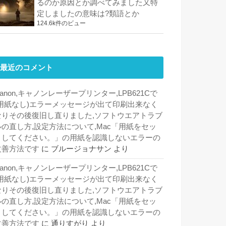
るのか原因とか調べてみました又特
定しましたの意味は?類語とか
124.6k件のビュー
最近のコメント
anon,キャノンレーザープリンター,LPB621Cで
(用紙なし)エラーメッセージが出て印刷出来なく
なりその後復旧し直りました,ソフトウエアトラブ
ルの直し方,設定方法について,Mac「用紙をセッ
トしてください。」の用紙を認識しないエラーの
改善方法です
に
ブルージョナサン
より
anon,キャノンレーザープリンター,LPB621Cで
(用紙なし)エラーメッセージが出て印刷出来なく
なりその後復旧し直りました,ソフトウエアトラブ
ルの直し方,設定方法について,Mac「用紙をセッ
トしてください。」の用紙を認識しないエラーの
改善方法です
に
通りすがり
より