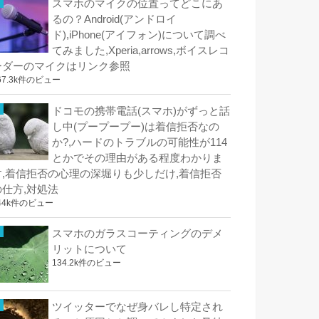
スマホのマイクの位置ってどこにあ
るの？Android(アンドロイ
ド),iPhone(アイフォン)について調べ
てみました,Xperia,arrows,ボイスレコ
ーダーのマイクはリンク参照
67.3k件のビュー
ドコモの携帯電話(スマホ)がずっと話
し中(プープープー)は着信拒否なの
か?,ハードのトラブルの可能性が114
とかでその理由がある程度わかりま
す,着信拒否の心理の深堀りも少しだけ,着信拒否
の仕方,対処法
44k件のビュー
スマホのガラスコーティングのデメ
リットについて
134.2k件のビュー
ツイッターでなぜ身バレし特定され