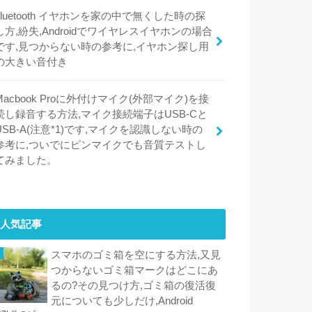
bluetooth イヤホンを家の中で無くした時の探
し方,紛失,Androidでワイヤレスイヤホンの場合
です,見つからない時の参考に,イヤホン探し用
の大きい音付き
Macbook Proに外付けマイク(外部マイク)を接
続し録音する方法,マイク接続端子はUSB-Cと
USB-A(注意*1)です,マイクを認識しない時の
参考に,ついでにピンマイクでも音質テストし
てみました。
人気記事
スマホのゴミ箱を空にする方法,又見
つからないゴミ箱マークはどこにあ
るの?その見つけ方,ゴミ箱の復活復
元についても少しだけ,Android