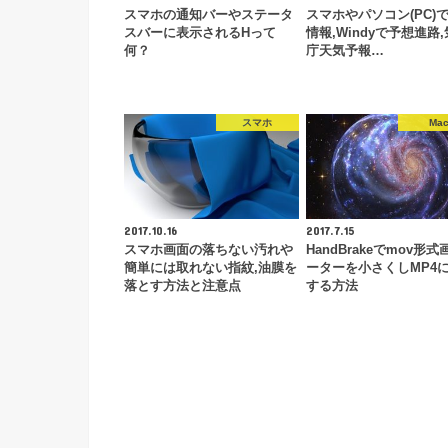
スマホの通知バーやステータ
スマホやパソコン(PC)
スバーに表示されるHって
情報,Windyで予想進路
何？
庁天気予報…
スマホ
Ma
2017.10.16
2017.7.15
スマホ画面の落ちない汚れや
HandBrakeでmov形
簡単には取れない指紋,油膜を
ーターを小さくしMP4
落とす方法と注意点
する方法