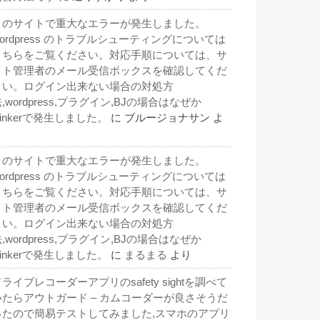
このサイトで重大なエラーが発生しました。
wordpress のトラブルシューティングについては
こちらをご覧ください。対応手順については、サ
イト管理者のメール受信ボックスを確認してくだ
さい。ログイン出来ない場合の対処方
,wordpress,プラグイン,BJの場合はなぜか
inkerで発生しました。
に
ブルージョナサン
よ
り
このサイトで重大なエラーが発生しました。
wordpress のトラブルシューティングについては
こちらをご覧ください。対応手順については、サ
イト管理者のメール受信ボックスを確認してくだ
さい。ログイン出来ない場合の対処方
,wordpress,プラグイン,BJの場合はなぜか
inkerで発生しました。
に
まるまる
より
ライブレコーダーアプリのsafety sightを調べて
いたらアウトガード – カムコーダーが良さそうだ
ったので簡易テストしてみました,スマホのアプリ