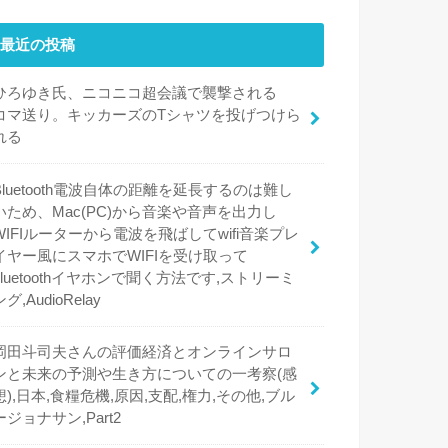
最近の投稿
ひろゆき氏、ニコニコ超会議で襲撃される
コマ送り。キッカーズのTシャツを投げつけら
れる
Bluetooth電波自体の距離を延長するのは難し
いため、Mac(PC)から音楽や音声を出力し
WIFIルーターから電波を飛ばしてwifi音楽プレ
イヤー風にスマホでWIFIを受け取って
bluetoothイヤホンで聞く方法です,ストリーミ
ング,AudioRelay
岡田斗司夫さんの評価経済とオンラインサロ
ンと未来の予測や生き方についての一考察(感
想),日本,食糧危機,原因,支配,権力,その他,ブル
ージョナサン,Part2