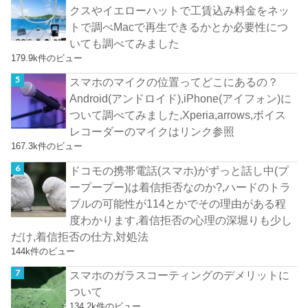
クスやイエローハットで工賃込み料金をネッ
トで調べMacで再生できるかとか必要性につ
いても調べてみました
179.9k件のビュー
スマホのマイクの位置ってどこにあるの？
Android(アンドロイド),iPhone(アイフォン)に
ついて調べてみました,Xperia,arrows,ボイス
レコーダーのマイクはリンク参照
167.3k件のビュー
ドコモの携帯電話(スマホ)がずっと話し中(プ
ープープー)は着信拒否なのか?,ハードのトラ
ブルの可能性が114とかでその理由がある程
度わかります,着信拒否の心理の深堀りも少し
だけ,着信拒否の仕方,対処法
144k件のビュー
スマホのガラスコーティングのデメリットに
ついて
134.2k件のビュー