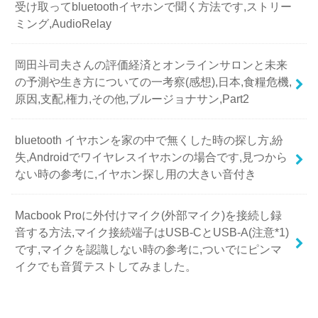
受け取ってbluetoothイヤホンで聞く方法です,ストリー
ミング,AudioRelay
岡田斗司夫さんの評価経済とオンラインサロンと未来
の予測や生き方についての一考察(感想),日本,食糧危機,
原因,支配,権力,その他,ブルージョナサン,Part2
bluetooth イヤホンを家の中で無くした時の探し方,紛
失,Androidでワイヤレスイヤホンの場合です,見つから
ない時の参考に,イヤホン探し用の大きい音付き
Macbook Proに外付けマイク(外部マイク)を接続し録
音する方法,マイク接続端子はUSB-CとUSB-A(注意*1)
です,マイクを認識しない時の参考に,ついでにピンマ
イクでも音質テストしてみました。