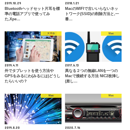
2019.10.29
2018.1.21
Bluetoothヘッドセット片耳を標
MacのWIFIで古いいらないネッ
準の電話アプリで使ってみ
トワーク(SSID)の削除方法と,一
た,Xpe…
番…
スマホ
Mac
2019.4.11
2017.6.13
外でタブレットを使う方法や
異なる２つの無線LANを一つの
GPSをみるにわ(みるには)どうし
Macで接続する方法 NIC2枚挿し
たらいいの？
(差し…
Mac
Mac
2019.8.20
2020.7.16