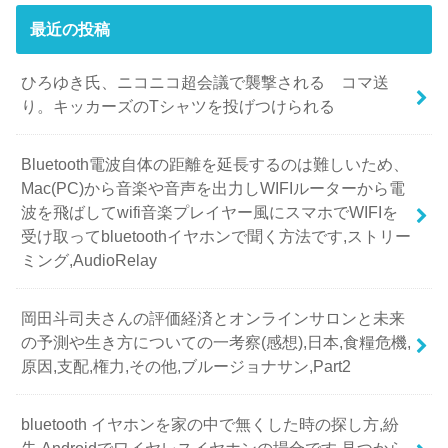
最近の投稿
ひろゆき氏、ニコニコ超会議で襲撃される コマ送
り。キッカーズのTシャツを投げつけられる
Bluetooth電波自体の距離を延長するのは難しいため、
Mac(PC)から音楽や音声を出力しWIFIルーターから電
波を飛ばしてwifi音楽プレイヤー風にスマホでWIFIを
受け取ってbluetoothイヤホンで聞く方法です,ストリー
ミング,AudioRelay
岡田斗司夫さんの評価経済とオンラインサロンと未来
の予測や生き方についての一考察(感想),日本,食糧危機,
原因,支配,権力,その他,ブルージョナサン,Part2
bluetooth イヤホンを家の中で無くした時の探し方,紛
失,Androidでワイヤレスイヤホンの場合です,見つから