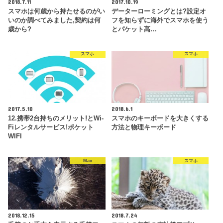
2018.7.11
2017.10.19
スマホは何歳から持たせるのがい
データーローミングとは?設定オ
いのか調べてみました,契約は何
フを知らずに海外でスマホを使う
歳から?
とパケット高…
スマホ
スマホ
2017.5.10
2018.6.1
12.携帯2台持ちのメリット!とWi-
スマホのキーボードを大きくする
Fiレンタルサービス!ポケット
方法と物理キーボード
WIFI
Mac
スマホ
2018.12.15
2018.7.24