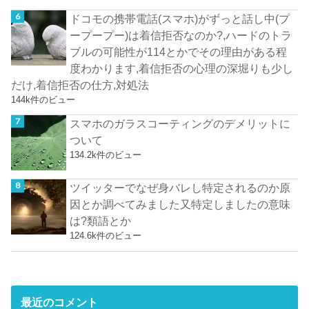
ドコモの携帯電話(スマホ)がずっと話し中(プ
ープープー)は着信拒否なのか?,ハードのトラ
ブルの可能性が114とかでその理由がある程
度わかります,着信拒否の心理の深堀りも少し
だけ,着信拒否の仕方,対処法
144k件のビュー
スマホのガラスコーティングのデメリットに
ついて
134.2k件のビュー
ツイッターでなぜ身バレし特定されるのか原
因とか調べてみました又特定しましたの意味
は?類語とか
124.6k件のビュー
最近のコメント