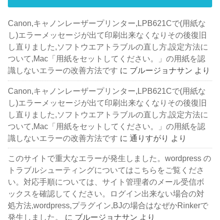
Canon,キャノンレーザープリンター,LPB621Cで(用紙な
し)エラーメッセージが出て印刷出来なくなりその後復旧
し直りました,ソフトウエアトラブルの直し方,設定方法に
ついて,Mac「用紙をセットしてください。」の用紙を認
識しないエラーの改善方法です
に
ブルージョナサン
より
Canon,キャノンレーザープリンター,LPB621Cで(用紙な
し)エラーメッセージが出て印刷出来なくなりその後復旧
し直りました,ソフトウエアトラブルの直し方,設定方法に
ついて,Mac「用紙をセットしてください。」の用紙を認
識しないエラーの改善方法です
に
通りすがり
より
このサイトで重大なエラーが発生しました。wordpress の
トラブルシューティングについてはこちらをご覧くださ
い。対応手順については、サイト管理者のメール受信ボ
ックスを確認してください。ログイン出来ない場合の対
処方法,wordpress,プラグイン,BJの場合はなぜかRinkerで
発生しました。
に
ブルージョナサン
より