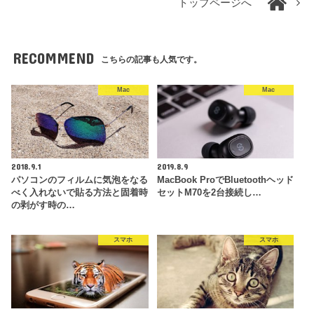
トップページへ
RECOMMEND
こちらの記事も人気です。
Mac
Mac
2018.9.1
2019.8.9
パソコンのフィルムに気泡をなる
MacBook ProでBluetoothヘッド
べく入れないで貼る方法と固着時
セットM70を2台接続し…
の剥がす時の…
スマホ
スマホ