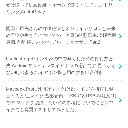
受け取ってbluetoothイヤホンで聞く方法です,ストリー
ミング,AudioRelay
岡田斗司夫さんの評価経済とオンラインサロンと未来
の予測や生き方についての一考察(感想),日本,食糧危機,
原因,支配,権力,その他,ブルージョナサン,Part2
bluetooth イヤホンを家の中で無くした時の探し方,紛
失,Androidでワイヤレスイヤホンの場合です,見つから
ない時の参考に,イヤホン探し用の大きい音付き
Macbook Proに外付けマイク(外部マイク)を接続し録
音する方法,マイク接続端子はUSB-CとUSB-A(注意*1)
です,マイクを認識しない時の参考に,ついでにピンマ
イクでも音質テストしてみました。