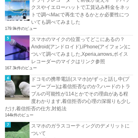
クスやイエローハットで工賃込み料金をネッ
トで調べMacで再生できるかとか必要性につ
いても調べてみました
179.9k件のビュー
スマホのマイクの位置ってどこにあるの？
Android(アンドロイド),iPhone(アイフォン)に
ついて調べてみました,Xperia,arrows,ボイス
レコーダーのマイクはリンク参照
167.3k件のビュー
ドコモの携帯電話(スマホ)がずっと話し中(プ
ープープー)は着信拒否なのか?,ハードのトラ
ブルの可能性が114とかでその理由がある程
度わかります,着信拒否の心理の深堀りも少し
だけ,着信拒否の仕方,対処法
144k件のビュー
スマホのガラスコーティングのデメリットに
ついて