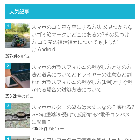
人気記事
スマホのゴミ箱を空にする方法,又見つからな
いゴミ箱マークはどこにあるの?その見つけ
方,ゴミ箱の復活復元についても少しだ
け,Android
397k件のビュー
スマホのガラスフィルムの剥がし方とその方
法と道具についてとドライヤーの注意点と割
れたガラスフィルムの剥がし方(1例)とすぐ剥
がれる場合の対処方法について
353.2k件のビュー
スマホホルダーの磁石は大丈夫なの？壊れる?
GPSは影響を受けて反応する?電子コンパス
に影響？
235.3k件のビュー
ドライブレコーダーで前後が使えオートバッ