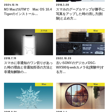
2024.12.14
2018.3.28
M3 MacのUTMで Mac OS 10.4
スマホのグーグルマップが勝手に
Tigerのインストール…
写真をアップした時の消し方(削
除)と止め方…
スマホ
Mac
2018.7.19
2022.10.20
スマホに非通知のワン切りがあっ
古いSONYのデジカメDSC-
た時の理由と非通知拒否の方法と
WX500をwebカメラ化(実験中)す
非通知解除の…
る方…
Mac
Mac
2018.9.26
2018.4.4