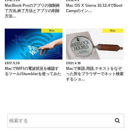
MacBook Proのアプリの強制終
Mac OS X Sierra 10.12.4でBoot
了方法,終了方法とアプリの削除
Campのイン…
方法…
Mac
Mac
2017.9.30
2021.4.10
MacでWIFIの電波状況を確認す
Macで単語,用語,テキストをなぞ
るツールiStumblerを使ってみた
った所をブラウザーでネット検索
するショ…