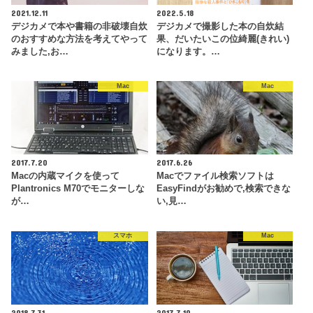
2021.12.11
2022.5.18
デジカメで本や書籍の非破壊自炊
デジカメで撮影した本の自炊結
のおすすめな方法を考えてやって
果、だいたいこの位綺麗(きれい)
みました,お…
になります。…
Mac
Mac
2017.7.20
2017.6.26
Macの内蔵マイクを使って
Macでファイル検索ソフトは
Plantronics M70でモニターしな
EasyFindがお勧めで,検索できな
が…
い,見…
スマホ
Mac
2018.7.31
2017.7.10