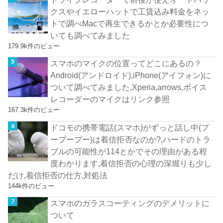
クスやイエローハットで工賃込み料金をネッ
トで調べMacで再生できるかとか必要性につ
いても調べてみました
179.9k件のビュー
スマホのマイクの位置ってどこにあるの？
Android(アンドロイド),iPhone(アイフォン)に
ついて調べてみました,Xperia,arrows,ボイス
レコーダーのマイクはリンク参照
167.3k件のビュー
ドコモの携帯電話(スマホ)がずっと話し中(プ
ープープー)は着信拒否なのか?,ハードのトラ
ブルの可能性が114とかでその理由がある程
度わかります,着信拒否の心理の深堀りも少し
だけ,着信拒否の仕方,対処法
144k件のビュー
スマホのガラスコーティングのデメリットに
ついて