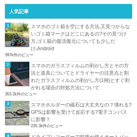
人気記事
スマホのゴミ箱を空にする方法,又見つからな
いゴミ箱マークはどこにあるの?その見つけ
方,ゴミ箱の復活復元についても少しだ
け,Android
397k件のビュー
スマホのガラスフィルムの剥がし方とその方
法と道具についてとドライヤーの注意点と割
れたガラスフィルムの剥がし方(1例)とすぐ剥
がれる場合の対処方法について
353.2k件のビュー
スマホホルダーの磁石は大丈夫なの？壊れる?
GPSは影響を受けて反応する?電子コンパス
に影響？
235.3k件のビュー
ドライブレコーダーで前後が使えオートバッ