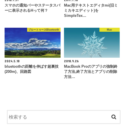
スマホの通知バーやステータスバ
Mac用テキストエディタmi(旧ミ
ーに表示されるHって何？
ミカキエディット)を
SimpleTex…
ブルートゥースBluetooth
Mac
2024.5.18
2018.9.26
bluetoothの距離を伸ばす超裏技
MacBook Proのアプリの強制終
(200m)、回路図
了方法,終了方法とアプリの削除
方法…