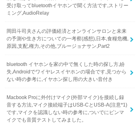
受け取ってbluetoothイヤホンで聞く方法です,ストリー
ミング,AudioRelay
岡田斗司夫さんの評価経済とオンラインサロンと未来
の予測や生き方についての一考察(感想),日本,食糧危機,
原因,支配,権力,その他,ブルージョナサン,Part2
bluetooth イヤホンを家の中で無くした時の探し方,紛
失,Androidでワイヤレスイヤホンの場合です,見つから
ない時の参考に,イヤホン探し用の大きい音付き
Macbook Proに外付けマイク(外部マイク)を接続し録
音する方法,マイク接続端子はUSB-CとUSB-A(注意*1)
です,マイクを認識しない時の参考に,ついでにピンマ
イクでも音質テストしてみました。