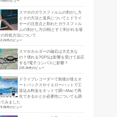
97k件のビュー
スマホのガラスフィルムの剥がし方
とその方法と道具についてとドライ
ヤーの注意点と割れたガラスフィル
ムの剥がし方(1例)とすぐ剥がれる場
合の対処方法について
53.2k件のビュー
スマホホルダーの磁石は大丈夫な
の？壊れる?GPSは影響を受けて反応
する?電子コンパスに影響？
235.3k件のビュー
ドライブレコーダーで前後が使えオ
ートバックスやイエローハットで工
賃込み料金をネットで調べMacで再
生できるかとか必要性についても調
べてみました
79.9k件のビュー