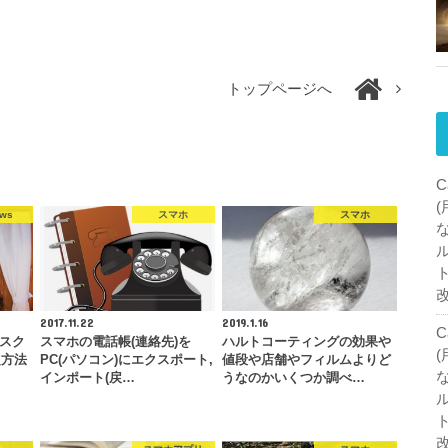
トップページへ
C
ows
スマホ
スマホ
2017.11.22
2019.1.16
C
デスク
スマホの電話帳(連絡先)を
ハルトコーティングの効果や
定方法
PC(パソコン)にエクスポート,
値段や店舗やフィルムよりど
インポート(戻…
うなのかいくつか調べ…