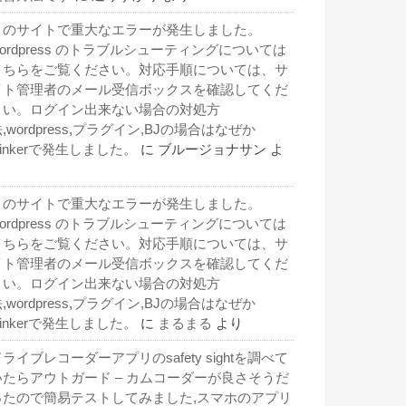
このサイトで重大なエラーが発生しました。
wordpress のトラブルシューティングについては
こちらをご覧ください。対応手順については、サ
イト管理者のメール受信ボックスを確認してくだ
さい。ログイン出来ない場合の対処方
,wordpress,プラグイン,BJの場合はなぜか
inkerで発生しました。
に
ブルージョナサン
よ
り
このサイトで重大なエラーが発生しました。
wordpress のトラブルシューティングについては
こちらをご覧ください。対応手順については、サ
イト管理者のメール受信ボックスを確認してくだ
さい。ログイン出来ない場合の対処方
,wordpress,プラグイン,BJの場合はなぜか
inkerで発生しました。
に
まるまる
より
ライブレコーダーアプリのsafety sightを調べて
いたらアウトガード – カムコーダーが良さそうだ
ったので簡易テストしてみました,スマホのアプリ