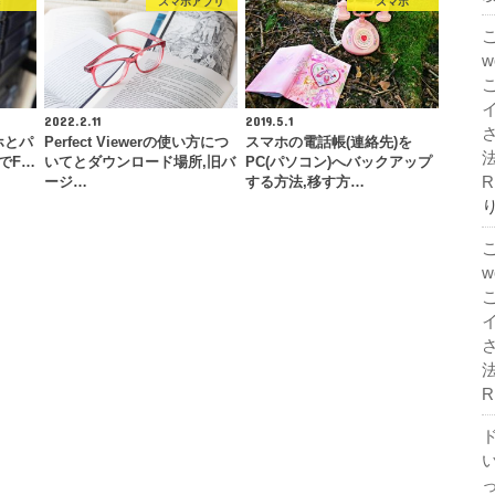
c
スマホアプリ
スマホ
2022.2.11
2019.5.1
ホとパ
Perfect Viewerの使い方につ
スマホの電話帳(連絡先)を
法
)でF…
いてとダウンロード場所,旧バ
PC(パソコン)へバックアップ
R
ージ…
する方法,移す方…
法
R
ド