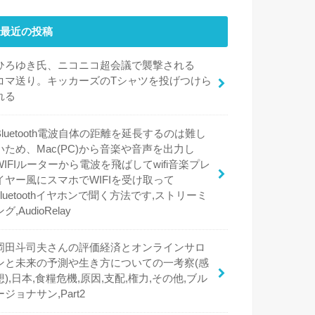
最近の投稿
ひろゆき氏、ニコニコ超会議で襲撃される
コマ送り。キッカーズのTシャツを投げつけら
れる
Bluetooth電波自体の距離を延長するのは難し
いため、Mac(PC)から音楽や音声を出力し
WIFIルーターから電波を飛ばしてwifi音楽プレ
イヤー風にスマホでWIFIを受け取って
bluetoothイヤホンで聞く方法です,ストリーミ
ング,AudioRelay
岡田斗司夫さんの評価経済とオンラインサロ
ンと未来の予測や生き方についての一考察(感
想),日本,食糧危機,原因,支配,権力,その他,ブル
ージョナサン,Part2