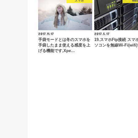
スマホ
Ma
2017.11.17
2017.5.17
手袋モードとは冬のスマホを
19.スマホFtp接続 スマ
手袋したまま使える感度を上
ソコンを無線Wi-Fi(wifi
げる機能です,Xpe…