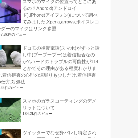
スマホのマイクの位置ってどこにあ
るの？Android(アンドロイ
ド),iPhone(アイフォン)について調べ
てみました,Xperia,arrows,ボイスレコ
ーダーのマイクはリンク参照
67.3k件のビュー
ドコモの携帯電話(スマホ)がずっと話
し中(プープープー)は着信拒否なの
か?,ハードのトラブルの可能性が114
とかでその理由がある程度わかりま
す,着信拒否の心理の深堀りも少しだけ,着信拒否
の仕方,対処法
44k件のビュー
スマホのガラスコーティングのデメ
リットについて
134.2k件のビュー
ツイッターでなぜ身バレし特定され