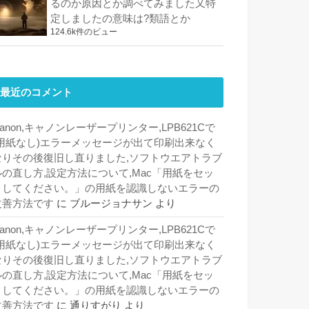
るのか原因とか調べてみました又特
定しましたの意味は?類語とか
124.6k件のビュー
最近のコメント
anon,キャノンレーザープリンター,LPB621Cで
(用紙なし)エラーメッセージが出て印刷出来なく
なりその後復旧し直りました,ソフトウエアトラブ
ルの直し方,設定方法について,Mac「用紙をセッ
トしてください。」の用紙を認識しないエラーの
改善方法です
に
ブルージョナサン
より
anon,キャノンレーザープリンター,LPB621Cで
(用紙なし)エラーメッセージが出て印刷出来なく
なりその後復旧し直りました,ソフトウエアトラブ
ルの直し方,設定方法について,Mac「用紙をセッ
トしてください。」の用紙を認識しないエラーの
改善方法です
に
通りすがり
より