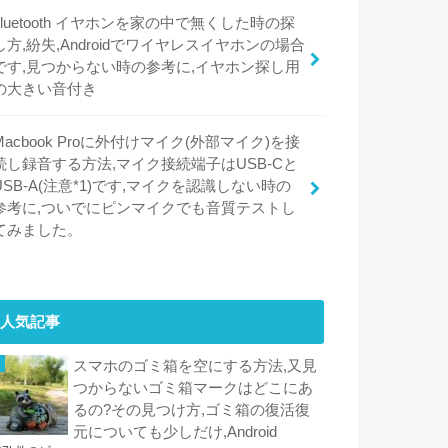
bluetooth イヤホンを家の中で無くした時の探
し方,紛失,Androidでワイヤレスイヤホンの場合
です,見つからない時の参考に,イヤホン探し用
の大きい音付き
Macbook Proに外付けマイク(外部マイク)を接
続し録音する方法,マイク接続端子はUSB-Cと
USB-A(注意*1)です,マイクを認識しない時の
参考に,ついでにピンマイクでも音質テストし
てみました。
人気記事
スマホのゴミ箱を空にする方法,又見
つからないゴミ箱マークはどこにあ
るの?その見つけ方,ゴミ箱の復活復
元についても少しだけ,Android