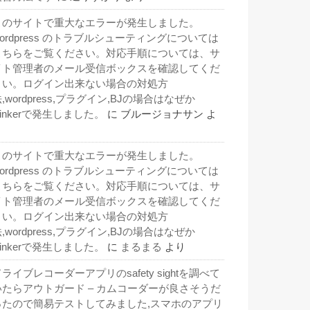
このサイトで重大なエラーが発生しました。
wordpress のトラブルシューティングについては
こちらをご覧ください。対応手順については、サ
イト管理者のメール受信ボックスを確認してくだ
さい。ログイン出来ない場合の対処方
,wordpress,プラグイン,BJの場合はなぜか
inkerで発生しました。
に
ブルージョナサン
よ
り
このサイトで重大なエラーが発生しました。
wordpress のトラブルシューティングについては
こちらをご覧ください。対応手順については、サ
イト管理者のメール受信ボックスを確認してくだ
さい。ログイン出来ない場合の対処方
,wordpress,プラグイン,BJの場合はなぜか
inkerで発生しました。
に
まるまる
より
ライブレコーダーアプリのsafety sightを調べて
いたらアウトガード – カムコーダーが良さそうだ
ったので簡易テストしてみました,スマホのアプリ