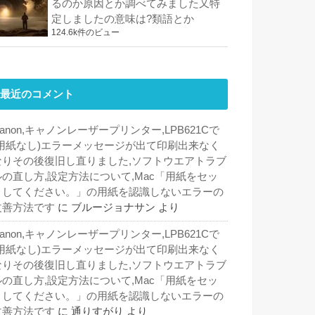
るのか原因とか調べてみました又特
定しましたの意味は?類語とか
124.6k件のビュー
最近のコメント
anon,キャノンレーザープリンター,LPB621Cで
(用紙なし)エラーメッセージが出て印刷出来なく
なりその後復旧し直りました,ソフトウエアトラブ
ルの直し方,設定方法について,Mac「用紙をセッ
トしてください。」の用紙を認識しないエラーの
改善方法です
に
ブルージョナサン
より
anon,キャノンレーザープリンター,LPB621Cで
(用紙なし)エラーメッセージが出て印刷出来なく
なりその後復旧し直りました,ソフトウエアトラブ
ルの直し方,設定方法について,Mac「用紙をセッ
トしてください。」の用紙を認識しないエラーの
改善方法です
に
通りすがり
より