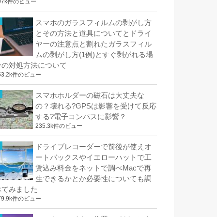
97k件のビュー
スマホのガラスフィルムの剥がし方
とその方法と道具についてとドライ
ヤーの注意点と割れたガラスフィル
ムの剥がし方(1例)とすぐ剥がれる場
合の対処方法について
53.2k件のビュー
スマホホルダーの磁石は大丈夫な
の？壊れる?GPSは影響を受けて反応
する?電子コンパスに影響？
235.3k件のビュー
ドライブレコーダーで前後が使えオ
ートバックスやイエローハットで工
賃込み料金をネットで調べMacで再
生できるかとか必要性についても調
べてみました
79.9k件のビュー