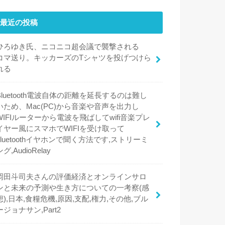
最近の投稿
ひろゆき氏、ニコニコ超会議で襲撃される
コマ送り。キッカーズのTシャツを投げつけら
れる
Bluetooth電波自体の距離を延長するのは難し
いため、Mac(PC)から音楽や音声を出力し
WIFIルーターから電波を飛ばしてwifi音楽プレ
イヤー風にスマホでWIFIを受け取って
bluetoothイヤホンで聞く方法です,ストリーミ
ング,AudioRelay
岡田斗司夫さんの評価経済とオンラインサロ
ンと未来の予測や生き方についての一考察(感
想),日本,食糧危機,原因,支配,権力,その他,ブル
ージョナサン,Part2