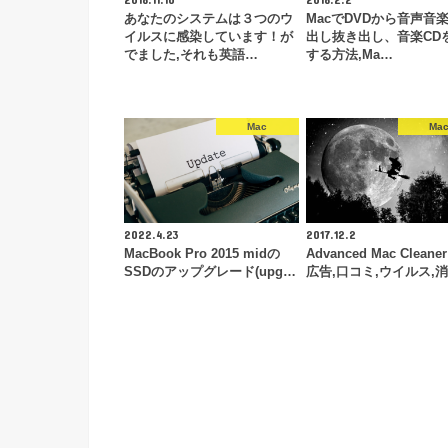
あなたのシステムは３つのウ
MacでDVDから音声音
イルスに感染しています！が
出し抜き出し、音楽CD
でました,それも英語…
する方法,Ma…
Mac
Ma
2022.4.23
2017.12.2
MacBook Pro 2015 midの
Advanced Mac Cleane
SSDのアップグレード(upg…
広告,口コミ,ウイルス,