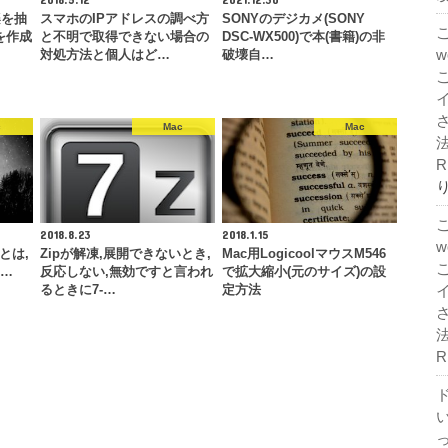
楽を抽
スマホのIPアドレスの調べ方
SONYのデジカメ(SONY
を作成
と不明で取得できない場合の
DSC-WX500)で本(書籍)の非
対処方法と個人はど…
破壊自…
c
Mac
Mac
法
R
2018.8.23
2018.1.15
rとは,
Zipが解凍,展開できないとき,
Mac用LogicoolマウスM546
消…
反応しない,無効ですと言われ
で拡大縮小(元のサイズ)の設
るときに7-…
定方法
法
R
ド