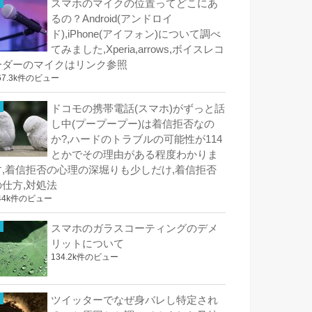
スマホのマイクの位置ってどこにあ
るの？Android(アンドロイ
ド),iPhone(アイフォン)について調べ
てみました,Xperia,arrows,ボイスレコ
ーダーのマイクはリンク参照
67.3k件のビュー
ドコモの携帯電話(スマホ)がずっと話
し中(プープープー)は着信拒否なの
か?,ハードのトラブルの可能性が114
とかでその理由がある程度わかりま
す,着信拒否の心理の深堀りも少しだけ,着信拒否
の仕方,対処法
44k件のビュー
スマホのガラスコーティングのデメ
リットについて
134.2k件のビュー
ツイッターでなぜ身バレし特定され