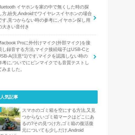
bluetooth イヤホンを家の中で無くした時の探
し方,紛失,Androidでワイヤレスイヤホンの場合
です,見つからない時の参考に,イヤホン探し用
の大きい音付き
Macbook Proに外付けマイク(外部マイク)を接
続し録音する方法,マイク接続端子はUSB-Cと
USB-A(注意*1)です,マイクを認識しない時の
参考に,ついでにピンマイクでも音質テストし
てみました。
人気記事
スマホのゴミ箱を空にする方法,又見
つからないゴミ箱マークはどこにあ
るの?その見つけ方,ゴミ箱の復活復
元についても少しだけ,Android