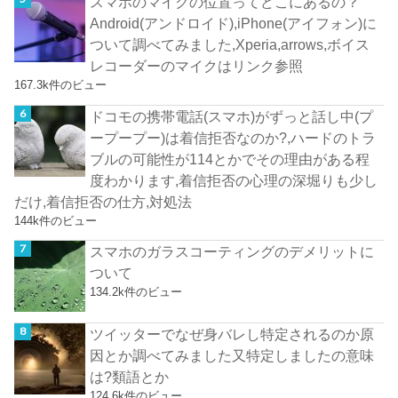
スマホのマイクの位置ってどこにあるの？
Android(アンドロイド),iPhone(アイフォン)に
ついて調べてみました,Xperia,arrows,ボイス
レコーダーのマイクはリンク参照
167.3k件のビュー
ドコモの携帯電話(スマホ)がずっと話し中(プ
ープープー)は着信拒否なのか?,ハードのトラ
ブルの可能性が114とかでその理由がある程
度わかります,着信拒否の心理の深堀りも少し
だけ,着信拒否の仕方,対処法
144k件のビュー
スマホのガラスコーティングのデメリットに
ついて
134.2k件のビュー
ツイッターでなぜ身バレし特定されるのか原
因とか調べてみました又特定しましたの意味
は?類語とか
124.6k件のビュー