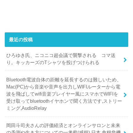
最近の投稿
ひろゆき氏、ニコニコ超会議で襲撃される コマ送
り。キッカーズのTシャツを投げつけられる
Bluetooth電波自体の距離を延長するのは難しいため、
Mac(PC)から音楽や音声を出力しWIFIルーターから電
波を飛ばしてwifi音楽プレイヤー風にスマホでWIFIを
受け取ってbluetoothイヤホンで聞く方法です,ストリー
ミング,AudioRelay
岡田斗司夫さんの評価経済とオンラインサロンと未来
の予測や生き方についての一考察(感想),日本,食糧危機,