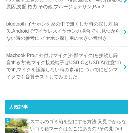
原因,支配,権力,その他,ブルージョナサン,Part2
bluetooth イヤホンを家の中で無くした時の探し方,紛
失,Androidでワイヤレスイヤホンの場合です,見つから
ない時の参考に,イヤホン探し用の大きい音付き
Macbook Proに外付けマイク(外部マイク)を接続し録
音する方法,マイク接続端子はUSB-CとUSB-A(注意*1)
です,マイクを認識しない時の参考に,ついでにピンマ
イクでも音質テストしてみました。
人気記事
スマホのゴミ箱を空にする方法,又見つからな
いゴミ箱マークはどこにあるの?その見つけ