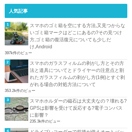
人気記事
スマホのゴミ箱を空にする方法,又見つからな
いゴミ箱マークはどこにあるの?その見つけ
方,ゴミ箱の復活復元についても少しだ
け,Android
397k件のビュー
スマホのガラスフィルムの剥がし方とその方
法と道具についてとドライヤーの注意点と割
れたガラスフィルムの剥がし方(1例)とすぐ剥
がれる場合の対処方法について
353.2k件のビュー
スマホホルダーの磁石は大丈夫なの？壊れる?
GPSは影響を受けて反応する?電子コンパス
に影響？
235.3k件のビュー
ドライブレコーダーで前後が使えオートバッ