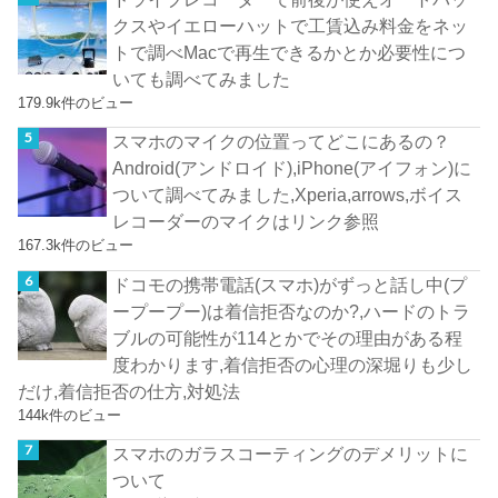
クスやイエローハットで工賃込み料金をネッ
トで調べMacで再生できるかとか必要性につ
いても調べてみました
179.9k件のビュー
スマホのマイクの位置ってどこにあるの？
Android(アンドロイド),iPhone(アイフォン)に
ついて調べてみました,Xperia,arrows,ボイス
レコーダーのマイクはリンク参照
167.3k件のビュー
ドコモの携帯電話(スマホ)がずっと話し中(プ
ープープー)は着信拒否なのか?,ハードのトラ
ブルの可能性が114とかでその理由がある程
度わかります,着信拒否の心理の深堀りも少し
だけ,着信拒否の仕方,対処法
144k件のビュー
スマホのガラスコーティングのデメリットに
ついて