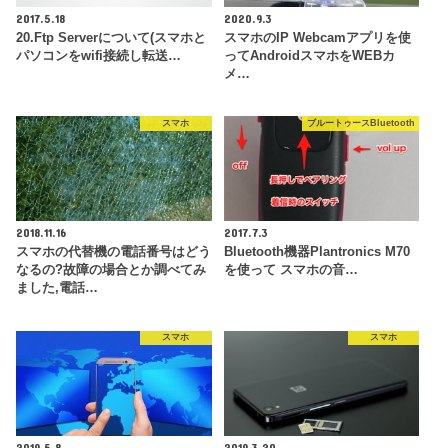
2017.5.18
2020.9.3
20.Ftp Serverについて(スマホと
スマホのIP Webcamアプリを使
パソコンをwifi接続し転送…
ってAndroidスマホをWEBカ
メ…
スマホ
ブルートゥースBluetooth
2018.11.16
2017.7.3
スマホの代替機の電話番号はどう
Bluetooth機器Plantronics M70
なるの?故障の場合とか調べてみ
を使って スマホの音…
ました,電話…
スマホ
スマホ
2019.5.8
2019.3.20