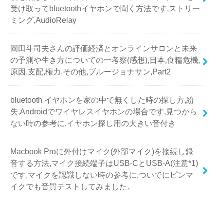
受け取ってbluetoothイヤホンで聞く方法です,ストリー
ミング,AudioRelay
岡田斗司夫さんの評価経済とオンラインサロンと未来
の予測や生き方についての一考察(感想),日本,食糧危機,
原因,支配,権力,その他,ブルージョナサン,Part2
bluetooth イヤホンを家の中で無くした時の探し方,紛
失,Androidでワイヤレスイヤホンの場合です,見つから
ない時の参考に,イヤホン探し用の大きい音付き
Macbook Proに外付けマイク(外部マイク)を接続し録
音する方法,マイク接続端子はUSB-CとUSB-A(注意*1)
です,マイクを認識しない時の参考に,ついでにピンマ
イクでも音質テストしてみました。