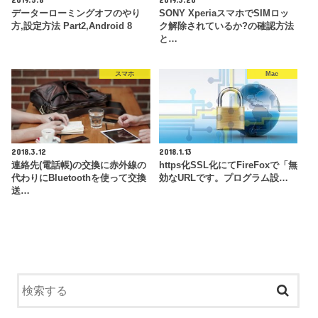
データーローミングオフのやり
SONY XperiaスマホでSIMロッ
方,設定方法 Part2,Android 8
ク解除されているか?の確認方法
と…
スマホ
Mac
2018.3.12
2018.1.13
連絡先(電話帳)の交換に赤外線の
https化SSL化にてFireFoxで「無
代わりにBluetoothを使って交換
効なURLです。プログラム設…
送…