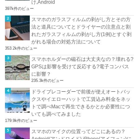
け,Android
397k件のビュー
スマホのガラスフィルムの剥がし方とその方
法と道具についてとドライヤーの注意点と割
れたガラスフィルムの剥がし方(1例)とすぐ剥
がれる場合の対処方法について
353.2k件のビュー
スマホホルダーの磁石は大丈夫なの？壊れる?
GPSは影響を受けて反応する?電子コンパス
に影響？
235.3k件のビュー
ドライブレコーダーで前後が使えオートバッ
クスやイエローハットで工賃込み料金をネッ
トで調べMacで再生できるかとか必要性につ
いても調べてみました
179.9k件のビュー
スマホのマイクの位置ってどこにあるの？
Android(アンドロイド),iPhone(アイフォン)に