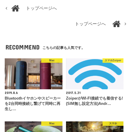
トップページへ
トップページへ
RECOMMEND
こちらの記事も人気です。
Mac
スマホZoiper
2019.8.6
2017.5.31
Bluetoothイヤホンやスピーカー
ZoiperがWI-FI接続でも着信する!
を2台同時接続し繋げて同時に再
(SIM無し設定方法)Andr…
生し…
Mac
スマホ