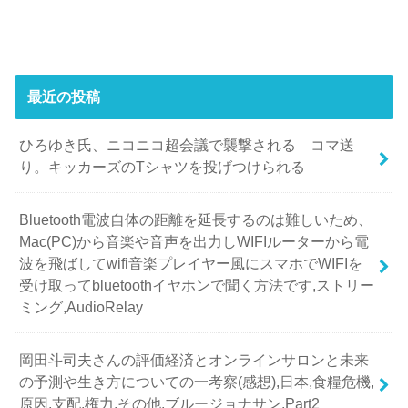
最近の投稿
ひろゆき氏、ニコニコ超会議で襲撃される コマ送
り。キッカーズのTシャツを投げつけられる
Bluetooth電波自体の距離を延長するのは難しいため、
Mac(PC)から音楽や音声を出力しWIFIルーターから電
波を飛ばしてwifi音楽プレイヤー風にスマホでWIFIを
受け取ってbluetoothイヤホンで聞く方法です,ストリー
ミング,AudioRelay
岡田斗司夫さんの評価経済とオンラインサロンと未来
の予測や生き方についての一考察(感想),日本,食糧危機,
原因,支配,権力,その他,ブルージョナサン,Part2