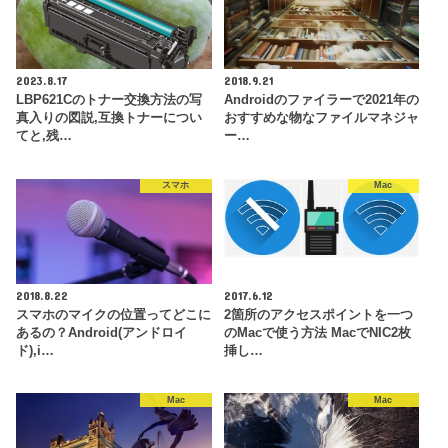
2023.8.17
2018.9.21
LBP621Cのトナー交換方法の写
Androidのファイラーで2021年の
真入りの図説,互換トナーについ
おすすめな物なファイルマネジャ
てと,残…
ー…
スマホ
Mac
2018.8.22
2017.6.12
スマホのマイクの位置ってどこに
2箇所のアクセスポイントを一つ
あるの？Android(アンドロイ
のMacで使う方法 MacでNIC2枚
ド),i…
挿し…
Mac
Mac