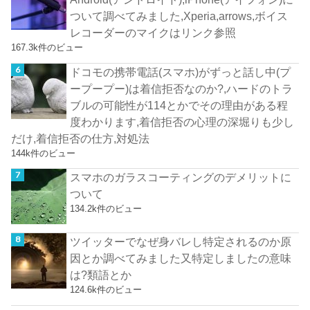
ついて調べてみました,Xperia,arrows,ボイス
レコーダーのマイクはリンク参照
167.3k件のビュー
ドコモの携帯電話(スマホ)がずっと話し中(プ
ープープー)は着信拒否なのか?,ハードのトラ
ブルの可能性が114とかでその理由がある程
度わかります,着信拒否の心理の深堀りも少し
だけ,着信拒否の仕方,対処法
144k件のビュー
スマホのガラスコーティングのデメリットに
ついて
134.2k件のビュー
ツイッターでなぜ身バレし特定されるのか原
因とか調べてみました又特定しましたの意味
は?類語とか
124.6k件のビュー