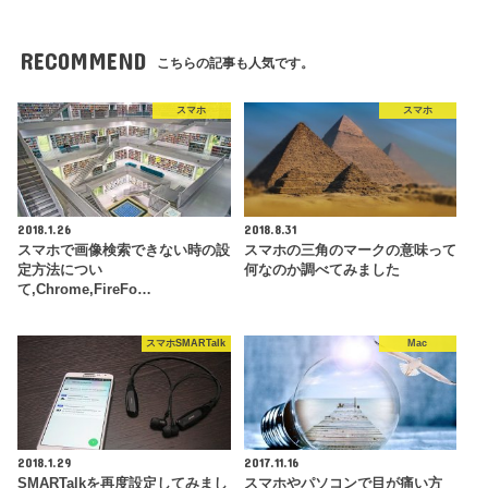
RECOMMEND
こちらの記事も人気です。
スマホ
スマホ
2018.1.26
2018.8.31
スマホで画像検索できない時の設
スマホの三角のマークの意味って
定方法につい
何なのか調べてみました
て,Chrome,FireFo…
スマホSMARTalk
Mac
2018.1.29
2017.11.16
SMARTalkを再度設定してみまし
スマホやパソコンで目が痛い方