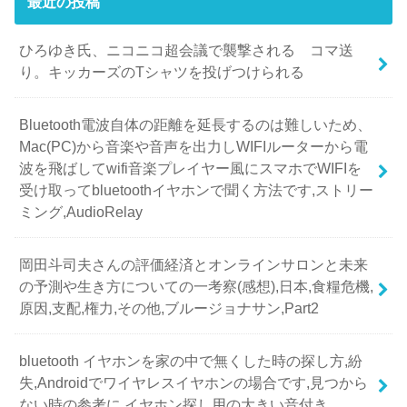
最近の投稿
ひろゆき氏、ニコニコ超会議で襲撃される コマ送
り。キッカーズのTシャツを投げつけられる
Bluetooth電波自体の距離を延長するのは難しいため、
Mac(PC)から音楽や音声を出力しWIFIルーターから電
波を飛ばしてwifi音楽プレイヤー風にスマホでWIFIを
受け取ってbluetoothイヤホンで聞く方法です,ストリー
ミング,AudioRelay
岡田斗司夫さんの評価経済とオンラインサロンと未来
の予測や生き方についての一考察(感想),日本,食糧危機,
原因,支配,権力,その他,ブルージョナサン,Part2
bluetooth イヤホンを家の中で無くした時の探し方,紛
失,Androidでワイヤレスイヤホンの場合です,見つから
ない時の参考に,イヤホン探し用の大きい音付き