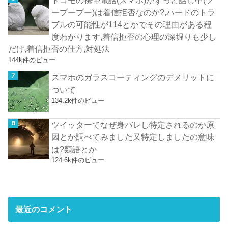
ープープー)は着信拒否なのか?,ハードのトラ
ブルの可能性が114とかでその理由がある程
度わかります,着信拒否の心理の深堀りも少し
だけ,着信拒否の仕方,対処法
144k件のビュー
スマホのガラスコーティングのデメリットに
ついて
134.2k件のビュー
ツイッターでなぜ身バレし特定されるのか原
因とか調べてみました又特定しましたの意味
は?類語とか
124.6k件のビュー
最近のコメント