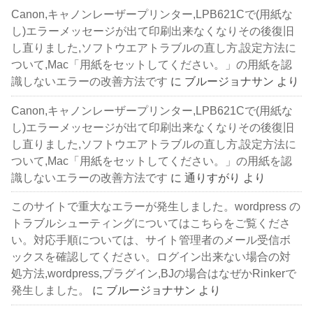
Canon,キャノンレーザープリンター,LPB621Cで(用紙な
し)エラーメッセージが出て印刷出来なくなりその後復旧
し直りました,ソフトウエアトラブルの直し方,設定方法に
ついて,Mac「用紙をセットしてください。」の用紙を認
識しないエラーの改善方法です
に
ブルージョナサン
より
Canon,キャノンレーザープリンター,LPB621Cで(用紙な
し)エラーメッセージが出て印刷出来なくなりその後復旧
し直りました,ソフトウエアトラブルの直し方,設定方法に
ついて,Mac「用紙をセットしてください。」の用紙を認
識しないエラーの改善方法です
に
通りすがり
より
このサイトで重大なエラーが発生しました。wordpress の
トラブルシューティングについてはこちらをご覧くださ
い。対応手順については、サイト管理者のメール受信ボ
ックスを確認してください。ログイン出来ない場合の対
処方法,wordpress,プラグイン,BJの場合はなぜかRinkerで
発生しました。
に
ブルージョナサン
より