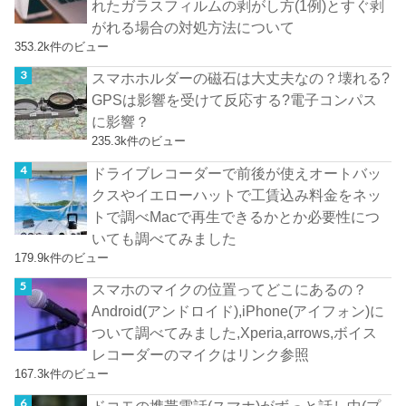
れたガラスフィルムの剥がし方(1例)とすぐ剥
がれる場合の対処方法について
353.2k件のビュー
スマホホルダーの磁石は大丈夫なの？壊れる?
GPSは影響を受けて反応する?電子コンパス
に影響？
235.3k件のビュー
ドライブレコーダーで前後が使えオートバッ
クスやイエローハットで工賃込み料金をネッ
トで調べMacで再生できるかとか必要性につ
いても調べてみました
179.9k件のビュー
スマホのマイクの位置ってどこにあるの？
Android(アンドロイド),iPhone(アイフォン)に
ついて調べてみました,Xperia,arrows,ボイス
レコーダーのマイクはリンク参照
167.3k件のビュー
ドコモの携帯電話(スマホ)がずっと話し中(プ