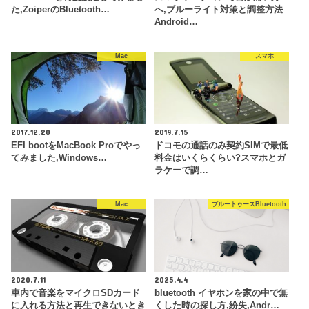
た,ZoiperのBluetooth…
へ,ブルーライト対策と調整方法
Android…
Mac
スマホ
2017.12.20
2019.7.15
EFI bootをMacBook Proでやっ
ドコモの通話のみ契約SIMで最低
てみました,Windows…
料金はいくらくらい?スマホとガ
ラケーで調…
Mac
ブルートゥースBluetooth
2020.7.11
2025.4.4
車内で音楽をマイクロSDカード
bluetooth イヤホンを家の中で無
に入れる方法と再生できないとき
くした時の探し方,紛失,Andr…