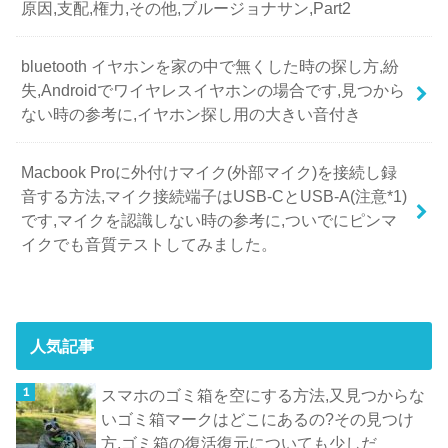
原因,支配,権力,その他,ブルージョナサン,Part2
bluetooth イヤホンを家の中で無くした時の探し方,紛
失,Androidでワイヤレスイヤホンの場合です,見つから
ない時の参考に,イヤホン探し用の大きい音付き
Macbook Proに外付けマイク(外部マイク)を接続し録
音する方法,マイク接続端子はUSB-CとUSB-A(注意*1)
です,マイクを認識しない時の参考に,ついでにピンマ
イクでも音質テストしてみました。
人気記事
スマホのゴミ箱を空にする方法,又見つからな
いゴミ箱マークはどこにあるの?その見つけ
方,ゴミ箱の復活復元についても少しだ