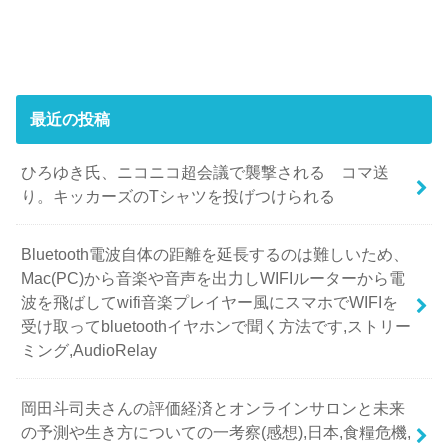
最近の投稿
ひろゆき氏、ニコニコ超会議で襲撃される コマ送
り。キッカーズのTシャツを投げつけられる
Bluetooth電波自体の距離を延長するのは難しいため、
Mac(PC)から音楽や音声を出力しWIFIルーターから電
波を飛ばしてwifi音楽プレイヤー風にスマホでWIFIを
受け取ってbluetoothイヤホンで聞く方法です,ストリー
ミング,AudioRelay
岡田斗司夫さんの評価経済とオンラインサロンと未来
の予測や生き方についての一考察(感想),日本,食糧危機,