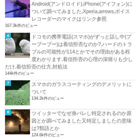
Android(アンドロイド),iPhone(アイフォン)に
ついて調べてみました,Xperia,arrows,ボイス
レコーダーのマイクはリンク参照
167.3k件のビュー
ドコモの携帯電話(スマホ)がずっと話し中(プ
ープープー)は着信拒否なのか?,ハードのトラ
ブルの可能性が114とかでその理由がある程
度わかります,着信拒否の心理の深堀りも少し
だけ,着信拒否の仕方,対処法
144k件のビュー
スマホのガラスコーティングのデメリットに
ついて
134.2k件のビュー
ツイッターでなぜ身バレし特定されるのか原
因とか調べてみました又特定しましたの意味
は?類語とか
124.6k件のビュー