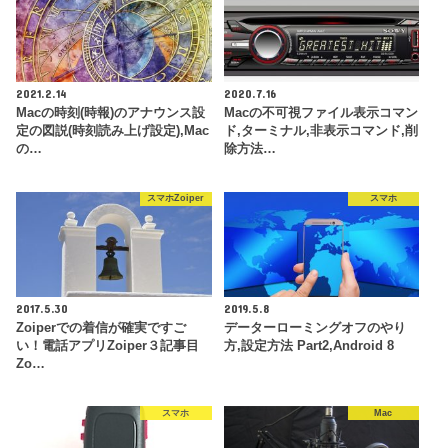
2021.2.14
2020.7.16
Macの時刻(時報)のアナウンス設
Macの不可視ファイル表示コマン
定の図説(時刻読み上げ設定),Mac
ド,ターミナル,非表示コマンド,削
の…
除方法…
スマホZoiper
スマホ
2017.5.30
2019.5.8
Zoiperでの着信が確実ですご
データーローミングオフのやり
い！電話アプリZoiper３記事目
方,設定方法 Part2,Android 8
Zo…
スマホ
Mac