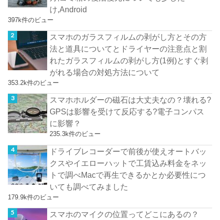
け,Android
397k件のビュー
スマホのガラスフィルムの剥がし方とその方
法と道具についてとドライヤーの注意点と割
れたガラスフィルムの剥がし方(1例)とすぐ剥
がれる場合の対処方法について
353.2k件のビュー
スマホホルダーの磁石は大丈夫なの？壊れる?
GPSは影響を受けて反応する?電子コンパス
に影響？
235.3k件のビュー
ドライブレコーダーで前後が使えオートバッ
クスやイエローハットで工賃込み料金をネッ
トで調べMacで再生できるかとか必要性につ
いても調べてみました
179.9k件のビュー
スマホのマイクの位置ってどこにあるの？