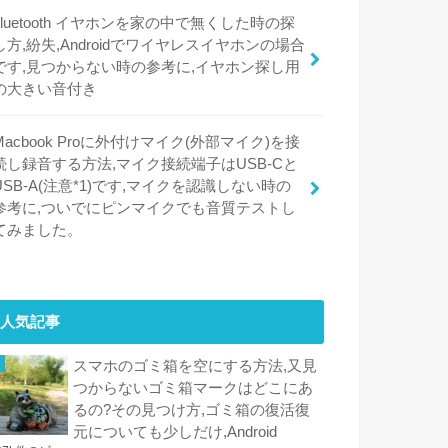
bluetooth イヤホンを家の中で無くした時の探
し方,紛失,Androidでワイヤレスイヤホンの場合
です,見つからない時の参考に,イヤホン探し用
の大きい音付き
Macbook Proに外付けマイク(外部マイク)を接
続し録音する方法,マイク接続端子はUSB-Cと
USB-A(注意*1)です,マイクを認識しない時の
参考に,ついでにピンマイクでも音質テストし
てみました。
人気記事
スマホのゴミ箱を空にする方法,又見
つからないゴミ箱マークはどこにあ
るの?その見つけ方,ゴミ箱の復活復
元についても少しだけ,Android