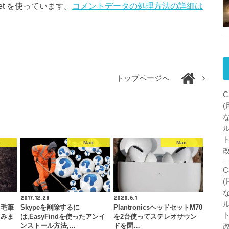
et を使っています。
コメントデータの処理方法の詳細は
トップページへ
C
c
Mac
Mac
C
2017.12.28
2020.6.1
る毛筆
Skypeを削除するに
PlantronicsヘッドセットM70
てみま
は,EasyFindを使ったアンイ
を2台使ってステレオサウン
ンストール方法,…
ドを聞…