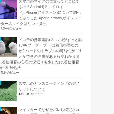
スマホのマイクの位置ってどこにあ
るの？Android(アンドロイ
ド),iPhone(アイフォン)について調べ
てみました,Xperia,arrows,ボイスレコ
ーダーのマイクはリンク参照
67.3k件のビュー
ドコモの携帯電話(スマホ)がずっと話
し中(プープープー)は着信拒否なの
か?,ハードのトラブルの可能性が114
とかでその理由がある程度わかりま
す,着信拒否の心理の深堀りも少しだけ,着信拒否
の仕方,対処法
44k件のビュー
スマホのガラスコーティングのデメ
リットについて
134.2k件のビュー
ツイッターでなぜ身バレし特定され