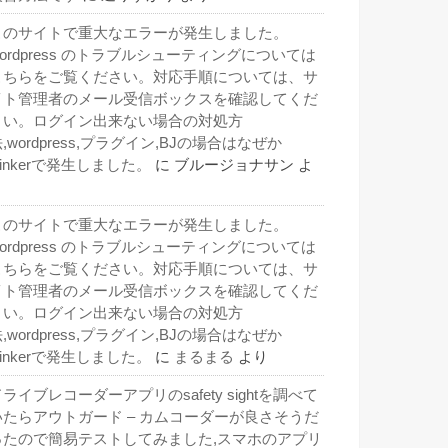
このサイトで重大なエラーが発生しました。
wordpress のトラブルシューティングについては
こちらをご覧ください。対応手順については、サ
イト管理者のメール受信ボックスを確認してくだ
さい。ログイン出来ない場合の対処方
,wordpress,プラグイン,BJの場合はなぜか
inkerで発生しました。
に
ブルージョナサン
よ
り
このサイトで重大なエラーが発生しました。
wordpress のトラブルシューティングについては
こちらをご覧ください。対応手順については、サ
イト管理者のメール受信ボックスを確認してくだ
さい。ログイン出来ない場合の対処方
,wordpress,プラグイン,BJの場合はなぜか
inkerで発生しました。
に
まるまる
より
ライブレコーダーアプリのsafety sightを調べて
いたらアウトガード – カムコーダーが良さそうだ
ったので簡易テストしてみました,スマホのアプリ