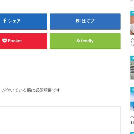
3
シェア
はてブ
Pocket
feedly
3
※
が付いている欄は必須項目です
1