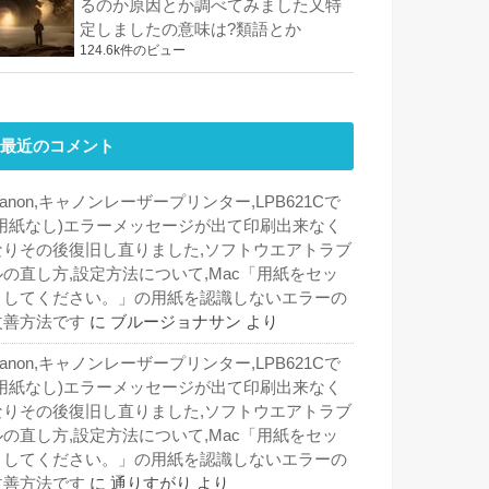
るのか原因とか調べてみました又特
定しましたの意味は?類語とか
124.6k件のビュー
最近のコメント
anon,キャノンレーザープリンター,LPB621Cで
(用紙なし)エラーメッセージが出て印刷出来なく
なりその後復旧し直りました,ソフトウエアトラブ
ルの直し方,設定方法について,Mac「用紙をセッ
トしてください。」の用紙を認識しないエラーの
改善方法です
に
ブルージョナサン
より
anon,キャノンレーザープリンター,LPB621Cで
(用紙なし)エラーメッセージが出て印刷出来なく
なりその後復旧し直りました,ソフトウエアトラブ
ルの直し方,設定方法について,Mac「用紙をセッ
トしてください。」の用紙を認識しないエラーの
改善方法です
に
通りすがり
より