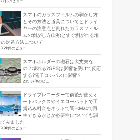
97k件のビュー
スマホのガラスフィルムの剥がし方
とその方法と道具についてとドライ
ヤーの注意点と割れたガラスフィル
ムの剥がし方(1例)とすぐ剥がれる場
合の対処方法について
53.2k件のビュー
スマホホルダーの磁石は大丈夫な
の？壊れる?GPSは影響を受けて反応
する?電子コンパスに影響？
235.3k件のビュー
ドライブレコーダーで前後が使えオ
ートバックスやイエローハットで工
賃込み料金をネットで調べMacで再
生できるかとか必要性についても調
べてみました
79.9k件のビュー