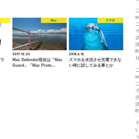
c
Mac
スマホ
法
R
2017.12.25
2018.6.16
グラ
Mac Defender現在は「Mac
スマホを水没させ充電できな
ト
Guard」「Mac Prote…
い時に試してみる事とか
法
R
ド