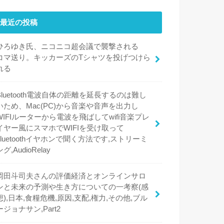
最近の投稿
ひろゆき氏、ニコニコ超会議で襲撃される
コマ送り。キッカーズのTシャツを投げつけら
れる
Bluetooth電波自体の距離を延長するのは難し
いため、Mac(PC)から音楽や音声を出力し
WIFIルーターから電波を飛ばしてwifi音楽プレ
イヤー風にスマホでWIFIを受け取って
bluetoothイヤホンで聞く方法です,ストリーミ
ング,AudioRelay
岡田斗司夫さんの評価経済とオンラインサロ
ンと未来の予測や生き方についての一考察(感
想),日本,食糧危機,原因,支配,権力,その他,ブル
ージョナサン,Part2