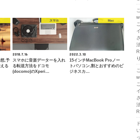
c
スマホ
Mac
法
R
2018.7.16
2022.3.10
想,予
スマホに音楽データーを入れ
15インチMacBook Proノー
備える
る転送方法をドコモ
トパソコン,割とおすすめのビ
(docomo)のXperi…
ジネスカ…
法
R
ド