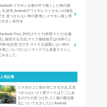
bluetooth イヤホンを家の中で無くした時の探
し方,紛失,Androidでワイヤレスイヤホンの場合
です,見つからない時の参考に,イヤホン探し用
の大きい音付き
Macbook Proに外付けマイク(外部マイク)を接
続し録音する方法,マイク接続端子はUSB-Cと
USB-A(注意*1)です,マイクを認識しない時の
参考に,ついでにピンマイクでも音質テストし
てみました。
人気記事
スマホのゴミ箱を空にする方法,又見
つからないゴミ箱マークはどこにあ
るの?その見つけ方,ゴミ箱の復活復
元についても少しだけ,Android