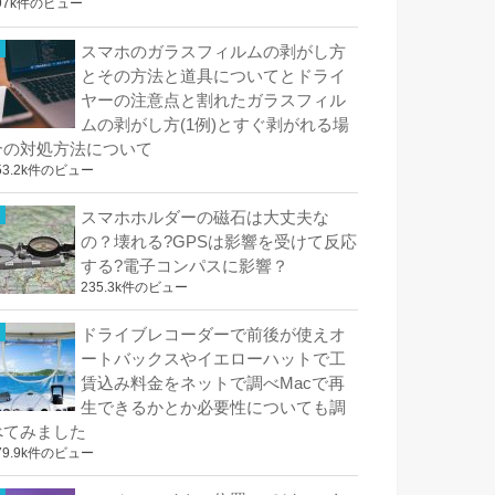
97k件のビュー
スマホのガラスフィルムの剥がし方
とその方法と道具についてとドライ
ヤーの注意点と割れたガラスフィル
ムの剥がし方(1例)とすぐ剥がれる場
合の対処方法について
53.2k件のビュー
スマホホルダーの磁石は大丈夫な
の？壊れる?GPSは影響を受けて反応
する?電子コンパスに影響？
235.3k件のビュー
ドライブレコーダーで前後が使えオ
ートバックスやイエローハットで工
賃込み料金をネットで調べMacで再
生できるかとか必要性についても調
べてみました
79.9k件のビュー