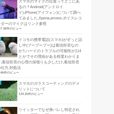
スマホのマイクの位置ってどこにあ
るの？Android(アンドロイ
ド),iPhone(アイフォン)について調べ
てみました,Xperia,arrows,ボイスレコ
ーダーのマイクはリンク参照
67.3k件のビュー
ドコモの携帯電話(スマホ)がずっと話
し中(プープープー)は着信拒否なの
か?,ハードのトラブルの可能性が114
とかでその理由がある程度わかりま
す,着信拒否の心理の深堀りも少しだけ,着信拒否
の仕方,対処法
44k件のビュー
スマホのガラスコーティングのデメ
リットについて
134.2k件のビュー
ツイッターでなぜ身バレし特定され