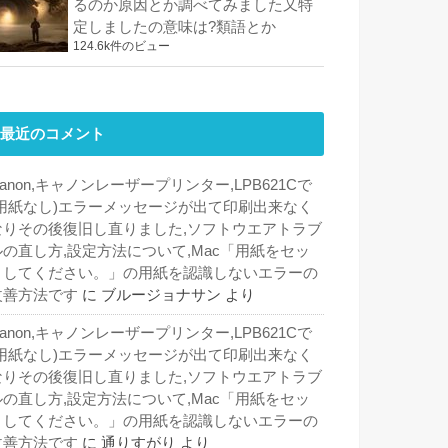
るのか原因とか調べてみました又特
定しましたの意味は?類語とか
124.6k件のビュー
最近のコメント
anon,キャノンレーザープリンター,LPB621Cで
(用紙なし)エラーメッセージが出て印刷出来なく
なりその後復旧し直りました,ソフトウエアトラブ
ルの直し方,設定方法について,Mac「用紙をセッ
トしてください。」の用紙を認識しないエラーの
改善方法です
に
ブルージョナサン
より
anon,キャノンレーザープリンター,LPB621Cで
(用紙なし)エラーメッセージが出て印刷出来なく
なりその後復旧し直りました,ソフトウエアトラブ
ルの直し方,設定方法について,Mac「用紙をセッ
トしてください。」の用紙を認識しないエラーの
改善方法です
に
通りすがり
より