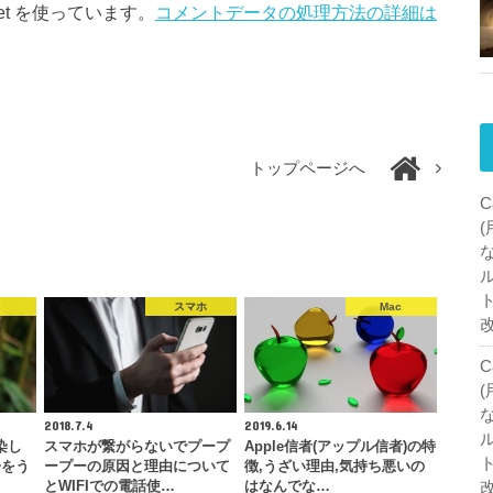
et を使っています。
コメントデータの処理方法の詳細は
トップページへ
C
c
スマホ
Mac
C
2018.7.4
2019.6.14
染し
スマホが繋がらないでプープ
Apple信者(アップル信者)の特
告をう
ープーの原因と理由について
徴,うざい理由,気持ち悪いの
とWIFIでの電話使…
はなんでな…