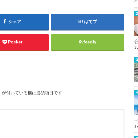
3
シェア
はてブ
Pocket
feedly
3
※
が付いている欄は必須項目です
1