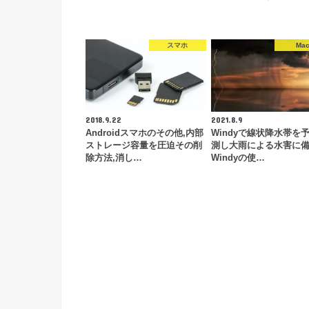
スマホ
Ma
2018.9.22
2021.8.9
Androidスマホのその他,内部
Windyで線状降水帯を予
ストレージ容量を圧迫その削
測し大雨による水害に
除方法,消し…
Windyの使…