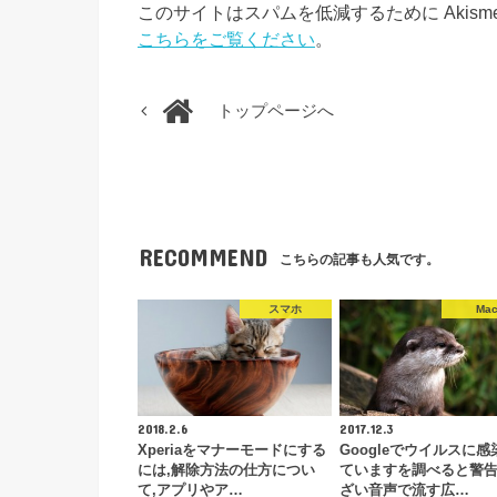
このサイトはスパムを低減するために Akism
こちらをご覧ください
。
トップページへ
RECOMMEND
こちらの記事も人気です。
スマホ
Ma
2018.2.6
2017.12.3
Xperiaをマナーモードにする
Googleでウイルスに感
には,解除方法の仕方につい
ていますを調べると警
て,アプリやア…
ざい音声で流す広…