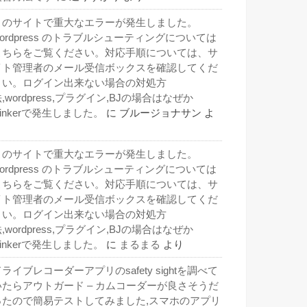
このサイトで重大なエラーが発生しました。
wordpress のトラブルシューティングについては
こちらをご覧ください。対応手順については、サ
イト管理者のメール受信ボックスを確認してくだ
さい。ログイン出来ない場合の対処方
,wordpress,プラグイン,BJの場合はなぜか
inkerで発生しました。
に
ブルージョナサン
よ
り
このサイトで重大なエラーが発生しました。
wordpress のトラブルシューティングについては
こちらをご覧ください。対応手順については、サ
イト管理者のメール受信ボックスを確認してくだ
さい。ログイン出来ない場合の対処方
,wordpress,プラグイン,BJの場合はなぜか
inkerで発生しました。
に
まるまる
より
ライブレコーダーアプリのsafety sightを調べて
いたらアウトガード – カムコーダーが良さそうだ
ったので簡易テストしてみました,スマホのアプリ