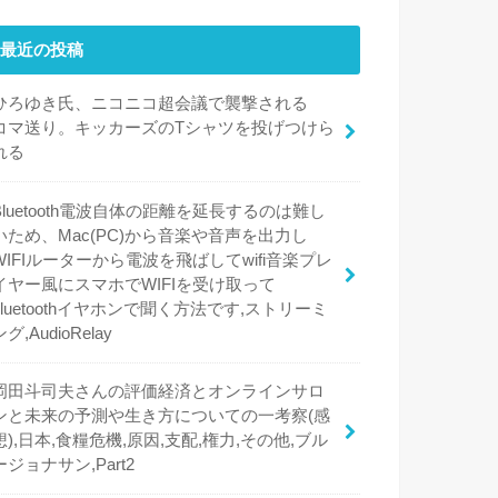
最近の投稿
ひろゆき氏、ニコニコ超会議で襲撃される
コマ送り。キッカーズのTシャツを投げつけら
れる
Bluetooth電波自体の距離を延長するのは難し
いため、Mac(PC)から音楽や音声を出力し
WIFIルーターから電波を飛ばしてwifi音楽プレ
イヤー風にスマホでWIFIを受け取って
bluetoothイヤホンで聞く方法です,ストリーミ
ング,AudioRelay
岡田斗司夫さんの評価経済とオンラインサロ
ンと未来の予測や生き方についての一考察(感
想),日本,食糧危機,原因,支配,権力,その他,ブル
ージョナサン,Part2