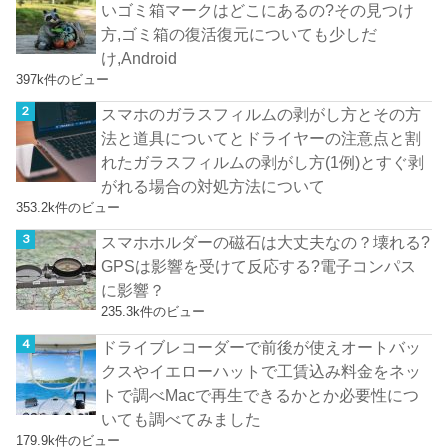
いゴミ箱マークはどこにあるの?その見つけ
方,ゴミ箱の復活復元についても少しだ
け,Android
397k件のビュー
スマホのガラスフィルムの剥がし方とその方
法と道具についてとドライヤーの注意点と割
れたガラスフィルムの剥がし方(1例)とすぐ剥
がれる場合の対処方法について
353.2k件のビュー
スマホホルダーの磁石は大丈夫なの？壊れる?
GPSは影響を受けて反応する?電子コンパス
に影響？
235.3k件のビュー
ドライブレコーダーで前後が使えオートバッ
クスやイエローハットで工賃込み料金をネッ
トで調べMacで再生できるかとか必要性につ
いても調べてみました
179.9k件のビュー