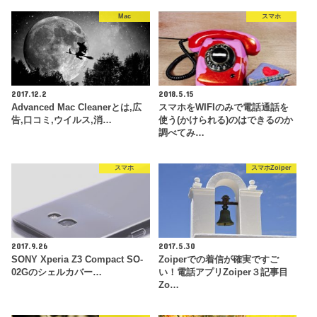
Mac
スマホ
2017.12.2
2018.5.15
Advanced Mac Cleanerとは,広
スマホをWIFIのみで電話通話を
告,口コミ,ウイルス,消…
使う(かけられる)のはできるのか
調べてみ…
スマホ
スマホZoiper
2017.9.26
2017.5.30
SONY Xperia Z3 Compact SO-
Zoiperでの着信が確実ですご
02Gのシェルカバー…
い！電話アプリZoiper３記事目
Zo…