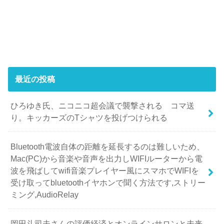
最近の投稿
ひろゆき氏、ニコニコ超会議で襲撃される コマ送
り。キッカーズのTシャツを投げつけられる
Bluetooth電波自体の距離を延長するのは難しいため、
Mac(PC)から音楽や音声を出力しWIFIルーターから電
波を飛ばしてwifi音楽プレイヤー風にスマホでWIFIを
受け取ってbluetoothイヤホンで聞く方法です,ストリー
ミング,AudioRelay
岡田斗司夫さんの評価経済とオンラインサロンと未来