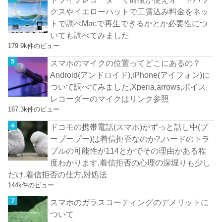
クスやイエローハットで工賃込み料金をネッ
トで調べMacで再生できるかとか必要性につ
いても調べてみました
179.9k件のビュー
スマホのマイクの位置ってどこにあるの？
Android(アンドロイド),iPhone(アイフォン)に
ついて調べてみました,Xperia,arrows,ボイス
レコーダーのマイクはリンク参照
167.3k件のビュー
ドコモの携帯電話(スマホ)がずっと話し中(プ
ープープー)は着信拒否なのか?,ハードのトラ
ブルの可能性が114とかでその理由がある程
度わかります,着信拒否の心理の深堀りも少し
だけ,着信拒否の仕方,対処法
144k件のビュー
スマホのガラスコーティングのデメリットに
ついて