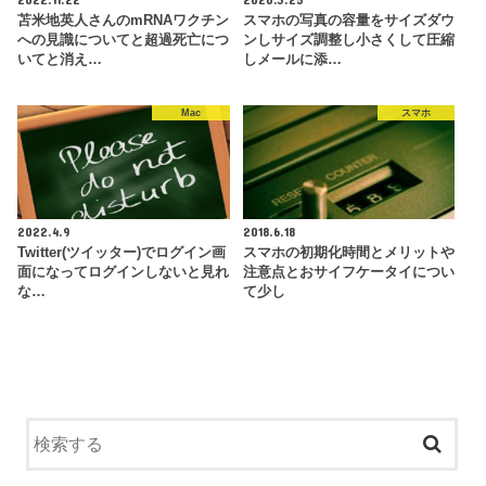
苫米地英人さんのmRNAワクチン
スマホの写真の容量をサイズダウ
への見識についてと超過死亡につ
ンしサイズ調整し小さくして圧縮
いてと消え…
しメールに添…
Mac
スマホ
2022.4.9
2018.6.18
Twitter(ツイッター)でログイン画
スマホの初期化時間とメリットや
面になってログインしないと見れ
注意点とおサイフケータイについ
な…
て少し