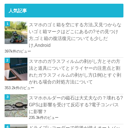
人気記事
スマホのゴミ箱を空にする方法,又見つからな
いゴミ箱マークはどこにあるの?その見つけ
方,ゴミ箱の復活復元についても少しだ
け,Android
397k件のビュー
スマホのガラスフィルムの剥がし方とその方
法と道具についてとドライヤーの注意点と割
れたガラスフィルムの剥がし方(1例)とすぐ剥
がれる場合の対処方法について
353.2k件のビュー
スマホホルダーの磁石は大丈夫なの？壊れる?
GPSは影響を受けて反応する?電子コンパス
に影響？
235.3k件のビュー
ドライブレコーダーで前後が使えオートバッ