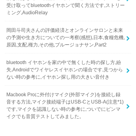
受け取ってbluetoothイヤホンで聞く方法です,ストリー
ミング,AudioRelay
岡田斗司夫さんの評価経済とオンラインサロンと未来
の予測や生き方についての一考察(感想),日本,食糧危機,
原因,支配,権力,その他,ブルージョナサン,Part2
bluetooth イヤホンを家の中で無くした時の探し方,紛
失,Androidでワイヤレスイヤホンの場合です,見つから
ない時の参考に,イヤホン探し用の大きい音付き
Macbook Proに外付けマイク(外部マイク)を接続し録
音する方法,マイク接続端子はUSB-CとUSB-A(注意*1)
です,マイクを認識しない時の参考に,ついでにピンマ
イクでも音質テストしてみました。