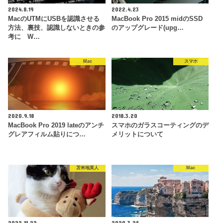
2024.8.19
2022.4.23
MacのUTMにUSBを認識させる
MacBook Pro 2015 midのSSD
方法、裏技、認識しないときの参
のアップグレード(upg…
考に W…
Mac
スマホ
2020.9.18
2018.3.20
MacBook Pro 2019 lateのアンチ
スマホのガラスコーティングのデ
グレアフィルム貼りにつ…
メリットについて
苫米地英人
Mac
2022.11.22
2020.3.25