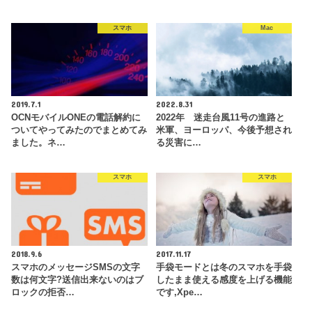
スマホ
Mac
2019.7.1
2022.8.31
OCNモバイルONEの電話解約に
2022年 迷走台風11号の進路と
ついてやってみたのでまとめてみ
米軍、ヨーロッパ、今後予想され
ました。ネ…
る災害に…
スマホ
スマホ
2018.9.6
2017.11.17
スマホのメッセージSMSの文字
手袋モードとは冬のスマホを手袋
数は何文字?送信出来ないのはブ
したまま使える感度を上げる機能
ロックの拒否…
です,Xpe…