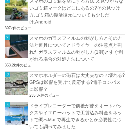
スマホのゴミ箱を空にする方法,又見つからな
いゴミ箱マークはどこにあるの?その見つけ
方,ゴミ箱の復活復元についても少しだ
け,Android
397k件のビュー
スマホのガラスフィルムの剥がし方とその方
法と道具についてとドライヤーの注意点と割
れたガラスフィルムの剥がし方(1例)とすぐ剥
がれる場合の対処方法について
353.2k件のビュー
スマホホルダーの磁石は大丈夫なの？壊れる?
GPSは影響を受けて反応する?電子コンパス
に影響？
235.3k件のビュー
ドライブレコーダーで前後が使えオートバッ
クスやイエローハットで工賃込み料金をネッ
トで調べMacで再生できるかとか必要性につ
いても調べてみました