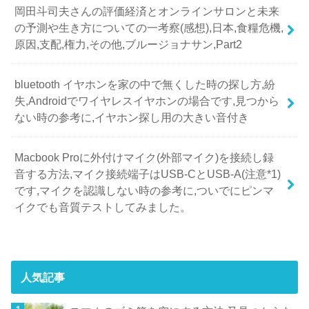
岡田斗司夫さんの評価経済とオンラインサロンと未来
の予測や生き方についての一考察(感想),日本,食糧危機,
原因,支配,権力,その他,ブルージョナサン,Part2
bluetooth イヤホンを家の中で無くした時の探し方,紛
失,Androidでワイヤレスイヤホンの場合です,見つから
ない時の参考に,イヤホン探し用の大きい音付き
Macbook Proに外付けマイク(外部マイク)を接続し録
音する方法,マイク接続端子はUSB-CとUSB-A(注意*1)
です,マイクを認識しない時の参考に,ついでにピンマ
イクでも音質テストしてみました。
人気記事