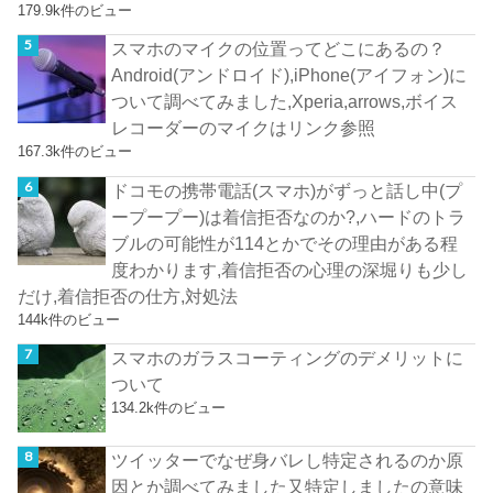
179.9k件のビュー
スマホのマイクの位置ってどこにあるの？
Android(アンドロイド),iPhone(アイフォン)に
ついて調べてみました,Xperia,arrows,ボイス
レコーダーのマイクはリンク参照
167.3k件のビュー
ドコモの携帯電話(スマホ)がずっと話し中(プ
ープープー)は着信拒否なのか?,ハードのトラ
ブルの可能性が114とかでその理由がある程
度わかります,着信拒否の心理の深堀りも少し
だけ,着信拒否の仕方,対処法
144k件のビュー
スマホのガラスコーティングのデメリットに
ついて
134.2k件のビュー
ツイッターでなぜ身バレし特定されるのか原
因とか調べてみました又特定しましたの意味