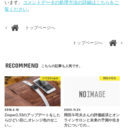
います。
コメントデータの処理方法の詳細はこちらをご
覧ください
。
トップページへ
トップページへ
RECOMMEND
こちらの記事も人気です。
スマホZoiper
岡田斗司夫
2018.2.10
2025.11.24
Zoiper1.53のアップデートをした
岡田斗司夫さんの評価経済とオン
らひどい目に,オレンジ色のせこ
ラインサロンと未来の予測や生き
い…
方についての…