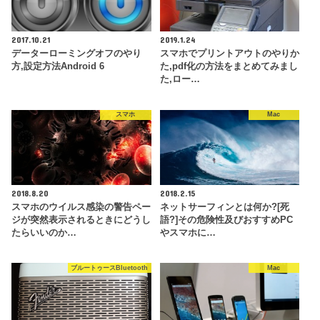
2017.10.21
2019.1.24
データーローミングオフのやり
スマホでプリントアウトのやりか
方,設定方法Android 6
た,pdf化の方法をまとめてみまし
た,ロー…
スマホ
Mac
2018.8.20
2018.2.15
スマホのウイルス感染の警告ペー
ネットサーフィンとは何か?[死
ジが突然表示されるときにどうし
語?]その危険性及びおすすめPC
たらいいのか…
やスマホに…
ブルートゥースBluetooth
Mac