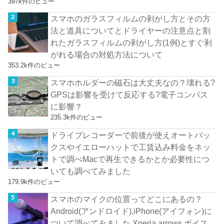
397k件のビュー
スマホのガラスフィルムの剥がし方とその方
法と道具についてとドライヤーの注意点と割
れたガラスフィルムの剥がし方(1例)とすぐ剥
がれる場合の対処方法について
353.2k件のビュー
スマホホルダーの磁石は大丈夫なの？壊れる?
GPSは影響を受けて反応する?電子コンパス
に影響？
235.3k件のビュー
ドライブレコーダーで前後が使えオートバッ
クスやイエローハットで工賃込み料金をネッ
トで調べMacで再生できるかとか必要性につ
いても調べてみました
179.9k件のビュー
スマホのマイクの位置ってどこにあるの？
Android(アンドロイド),iPhone(アイフォン)に
ついて調べてみました,Xperia,arrows,ボイス