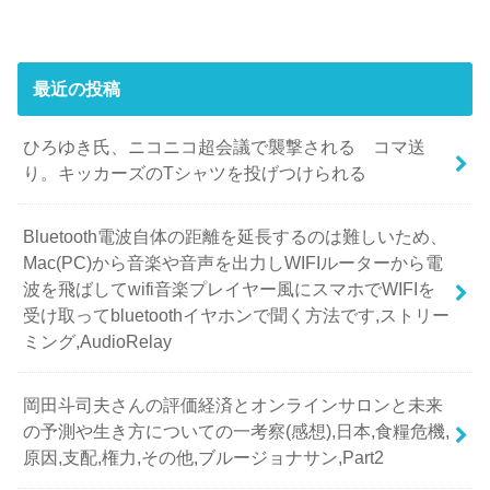
最近の投稿
ひろゆき氏、ニコニコ超会議で襲撃される コマ送
り。キッカーズのTシャツを投げつけられる
Bluetooth電波自体の距離を延長するのは難しいため、
Mac(PC)から音楽や音声を出力しWIFIルーターから電
波を飛ばしてwifi音楽プレイヤー風にスマホでWIFIを
受け取ってbluetoothイヤホンで聞く方法です,ストリー
ミング,AudioRelay
岡田斗司夫さんの評価経済とオンラインサロンと未来
の予測や生き方についての一考察(感想),日本,食糧危機,
原因,支配,権力,その他,ブルージョナサン,Part2