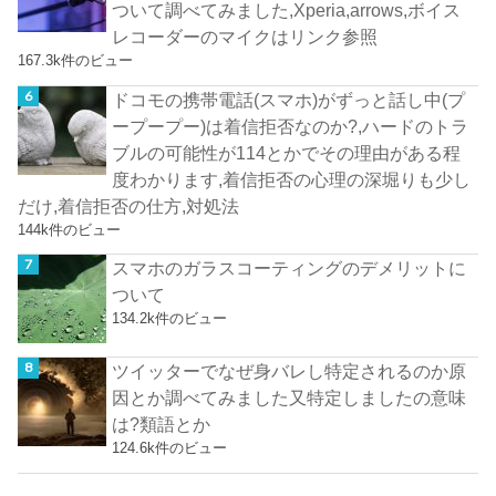
ついて調べてみました,Xperia,arrows,ボイス
レコーダーのマイクはリンク参照
167.3k件のビュー
ドコモの携帯電話(スマホ)がずっと話し中(プ
ープープー)は着信拒否なのか?,ハードのトラ
ブルの可能性が114とかでその理由がある程
度わかります,着信拒否の心理の深堀りも少し
だけ,着信拒否の仕方,対処法
144k件のビュー
スマホのガラスコーティングのデメリットに
ついて
134.2k件のビュー
ツイッターでなぜ身バレし特定されるのか原
因とか調べてみました又特定しましたの意味
は?類語とか
124.6k件のビュー