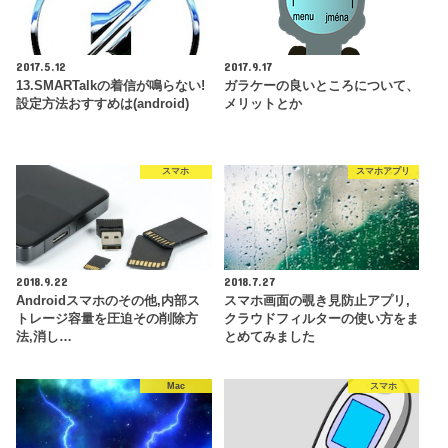
2017.5.12
2017.9.17
13.SMARTalkの着信が鳴らない!
ガラケーの良いところについて、
設定方法おすすめは(android)
メリットとか
スマホ
スマホアプリ
2018.9.22
2018.7.27
Androidスマホのその他,内部ス
スマホ画面の覗き見防止アプリ,
トレージ容量を圧迫その削除方
クラウドフィルターの使い方をま
法,消し…
とめてみました
Mac
スマホ