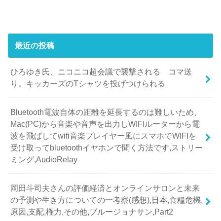
最近の投稿
ひろゆき氏、ニコニコ超会議で襲撃される コマ送
り。キッカーズのTシャツを投げつけられる
Bluetooth電波自体の距離を延長するのは難しいため、
Mac(PC)から音楽や音声を出力しWIFIルーターから電
波を飛ばしてwifi音楽プレイヤー風にスマホでWIFIを
受け取ってbluetoothイヤホンで聞く方法です,ストリー
ミング,AudioRelay
岡田斗司夫さんの評価経済とオンラインサロンと未来
の予測や生き方についての一考察(感想),日本,食糧危機,
原因,支配,権力,その他,ブルージョナサン,Part2