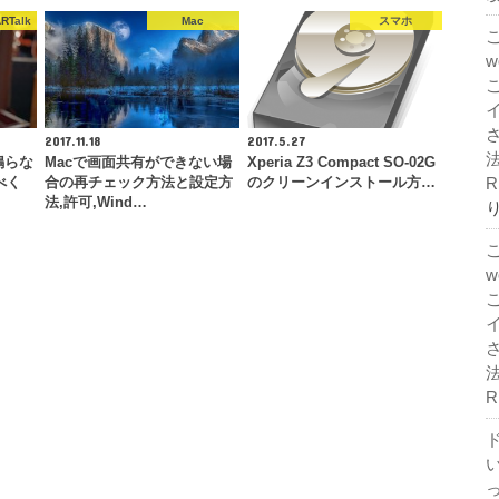
Talk
Mac
スマホ
2017.11.18
2017.5.27
法
が鳴らな
Macで画面共有ができない場
Xperia Z3 Compact SO-02G
R
るべく
合の再チェック方法と設定方
のクリーンインストール方…
法,許可,Wind…
法
R
ド