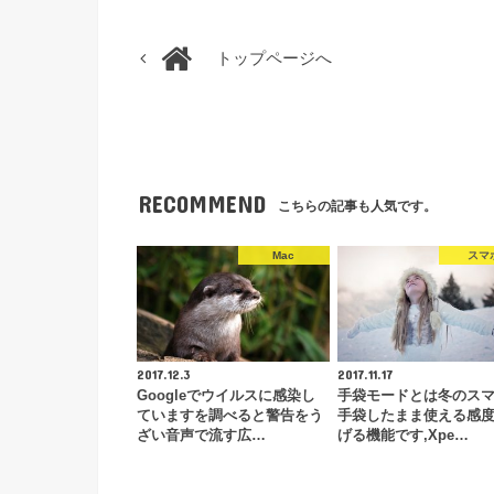
トップページへ
RECOMMEND
こちらの記事も人気です。
Mac
スマ
2017.12.3
2017.11.17
Googleでウイルスに感染し
手袋モードとは冬のス
ていますを調べると警告をう
手袋したまま使える感
ざい音声で流す広…
げる機能です,Xpe…