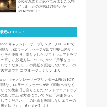
るのか原因とか調べてみました又特
定しましたの意味は?類語とか
124.6k件のビュー
最近のコメント
anon,キャノンレーザープリンター,LPB621Cで
(用紙なし)エラーメッセージが出て印刷出来なく
なりその後復旧し直りました,ソフトウエアトラブ
ルの直し方,設定方法について,Mac「用紙をセッ
トしてください。」の用紙を認識しないエラーの
改善方法です
に
ブルージョナサン
より
anon,キャノンレーザープリンター,LPB621Cで
(用紙なし)エラーメッセージが出て印刷出来なく
なりその後復旧し直りました,ソフトウエアトラブ
ルの直し方,設定方法について,Mac「用紙をセッ
トしてください。」の用紙を認識しないエラーの
改善方法です
に
通りすがり
より