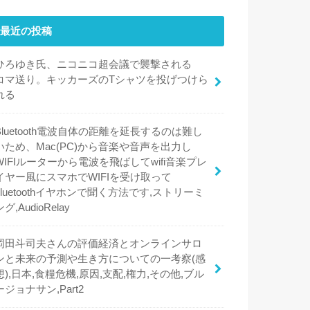
最近の投稿
ひろゆき氏、ニコニコ超会議で襲撃される
コマ送り。キッカーズのTシャツを投げつけら
れる
Bluetooth電波自体の距離を延長するのは難し
いため、Mac(PC)から音楽や音声を出力し
WIFIルーターから電波を飛ばしてwifi音楽プレ
イヤー風にスマホでWIFIを受け取って
bluetoothイヤホンで聞く方法です,ストリーミ
ング,AudioRelay
岡田斗司夫さんの評価経済とオンラインサロ
ンと未来の予測や生き方についての一考察(感
想),日本,食糧危機,原因,支配,権力,その他,ブル
ージョナサン,Part2