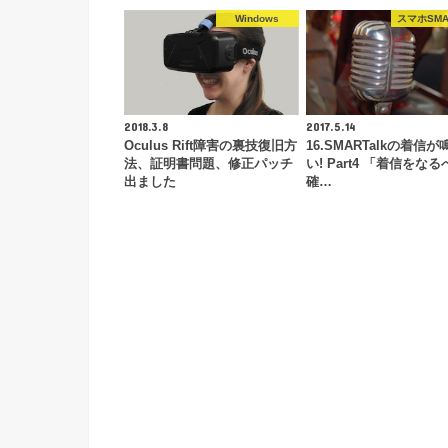
Windows
スマホSMAR
2018.3.8
2017.5.14
Oculus Rift障害の裏技復旧方
16.SMARTalkの着信
法、証明書問題、修正パッチ
い! Part4 「着信をな
出ました
確…