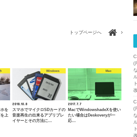
トップページへ
C
ホ
Windows
Mac
C
2018.10.8
2017.7.7
マホを
スマホでマイクロSDカードの
MacでWindowshadeXを使い
度を上
音楽再生の出来るアプリプレ
たい場合はDeskoveryが一
イヤーとその方法に…
応…