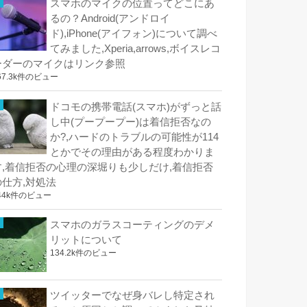
スマホのマイクの位置ってどこにあ
るの？Android(アンドロイ
ド),iPhone(アイフォン)について調べ
てみました,Xperia,arrows,ボイスレコ
ーダーのマイクはリンク参照
67.3k件のビュー
ドコモの携帯電話(スマホ)がずっと話
し中(プープープー)は着信拒否なの
か?,ハードのトラブルの可能性が114
とかでその理由がある程度わかりま
す,着信拒否の心理の深堀りも少しだけ,着信拒否
の仕方,対処法
44k件のビュー
スマホのガラスコーティングのデメ
リットについて
134.2k件のビュー
ツイッターでなぜ身バレし特定され