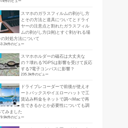
97k件のビュー
スマホのガラスフィルムの剥がし方
とその方法と道具についてとドライ
ヤーの注意点と割れたガラスフィル
ムの剥がし方(1例)とすぐ剥がれる場
合の対処方法について
53.2k件のビュー
スマホホルダーの磁石は大丈夫な
の？壊れる?GPSは影響を受けて反応
する?電子コンパスに影響？
235.3k件のビュー
ドライブレコーダーで前後が使えオ
ートバックスやイエローハットで工
賃込み料金をネットで調べMacで再
生できるかとか必要性についても調
べてみました
79.9k件のビュー