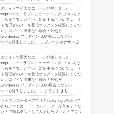
このサイトで重大なエラーが発生しました。
wordpress のトラブルシューティングについては
こちらをご覧ください。対応手順については、サ
イト管理者のメール受信ボックスを確認してくだ
さい。ログイン出来ない場合の対処方
,wordpress,プラグイン,BJの場合はなぜか
inkerで発生しました。
に
ブルージョナサン
よ
り
このサイトで重大なエラーが発生しました。
wordpress のトラブルシューティングについては
こちらをご覧ください。対応手順については、サ
イト管理者のメール受信ボックスを確認してくだ
さい。ログイン出来ない場合の対処方
,wordpress,プラグイン,BJの場合はなぜか
inkerで発生しました。
に
まるまる
より
ライブレコーダーアプリのsafety sightを調べて
いたらアウトガード – カムコーダーが良さそうだ
ったので簡易テストしてみました,スマホのアプリ