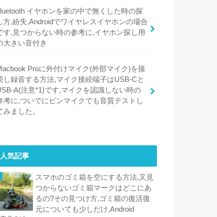
bluetooth イヤホンを家の中で無くした時の探
し方,紛失,Androidでワイヤレスイヤホンの場合
です,見つからない時の参考に,イヤホン探し用
の大きい音付き
Macbook Proに外付けマイク(外部マイク)を接
続し録音する方法,マイク接続端子はUSB-Cと
USB-A(注意*1)です,マイクを認識しない時の
参考に,ついでにピンマイクでも音質テストし
てみました。
人気記事
スマホのゴミ箱を空にする方法,又見
つからないゴミ箱マークはどこにあ
るの?その見つけ方,ゴミ箱の復活復
元についても少しだけ,Android