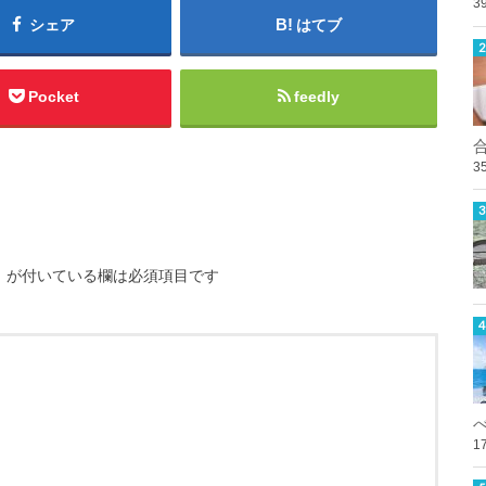
3
シェア
はてブ
Pocket
feedly
3
※
が付いている欄は必須項目です
1