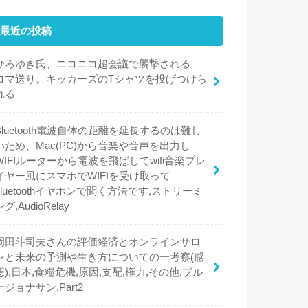
最近の投稿
ひろゆき氏、ニコニコ超会議で襲撃される
コマ送り。キッカーズのTシャツを投げつけら
れる
Bluetooth電波自体の距離を延長するのは難し
いため、Mac(PC)から音楽や音声を出力し
WIFIルーターから電波を飛ばしてwifi音楽プレ
イヤー風にスマホでWIFIを受け取って
bluetoothイヤホンで聞く方法です,ストリーミ
ング,AudioRelay
岡田斗司夫さんの評価経済とオンラインサロ
ンと未来の予測や生き方についての一考察(感
想),日本,食糧危機,原因,支配,権力,その他,ブル
ージョナサン,Part2