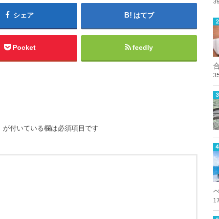
3
シェア
はてブ
Pocket
feedly
3
※
が付いている欄は必須項目です
1