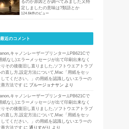
るのか原因とか調べてみました又特
定しましたの意味は?類語とか
124.6k件のビュー
最近のコメント
anon,キャノンレーザープリンター,LPB621Cで
(用紙なし)エラーメッセージが出て印刷出来なく
なりその後復旧し直りました,ソフトウエアトラブ
ルの直し方,設定方法について,Mac「用紙をセッ
トしてください。」の用紙を認識しないエラーの
改善方法です
に
ブルージョナサン
より
anon,キャノンレーザープリンター,LPB621Cで
(用紙なし)エラーメッセージが出て印刷出来なく
なりその後復旧し直りました,ソフトウエアトラブ
ルの直し方,設定方法について,Mac「用紙をセッ
トしてください。」の用紙を認識しないエラーの
改善方法です
に
通りすがり
より