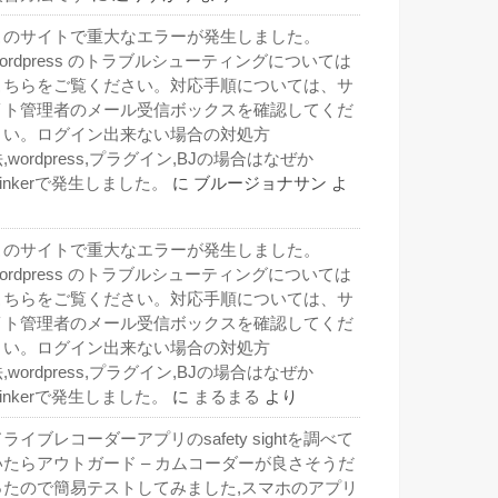
このサイトで重大なエラーが発生しました。
wordpress のトラブルシューティングについては
こちらをご覧ください。対応手順については、サ
イト管理者のメール受信ボックスを確認してくだ
さい。ログイン出来ない場合の対処方
,wordpress,プラグイン,BJの場合はなぜか
inkerで発生しました。
に
ブルージョナサン
よ
り
このサイトで重大なエラーが発生しました。
wordpress のトラブルシューティングについては
こちらをご覧ください。対応手順については、サ
イト管理者のメール受信ボックスを確認してくだ
さい。ログイン出来ない場合の対処方
,wordpress,プラグイン,BJの場合はなぜか
inkerで発生しました。
に
まるまる
より
ライブレコーダーアプリのsafety sightを調べて
いたらアウトガード – カムコーダーが良さそうだ
ったので簡易テストしてみました,スマホのアプリ