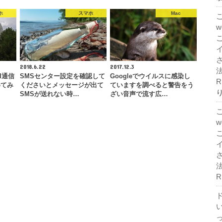
ホ
スマホ
Mac
2018.6.22
2017.12.3
法
I通信
SMSセンター設定を確認して
Googleでウイルスに感染し
R
めてみ
くださいとメッセージが出て
ていますを調べると警告をう
SMSが送れない時…
ざい音声で流す広…
法
R
ド