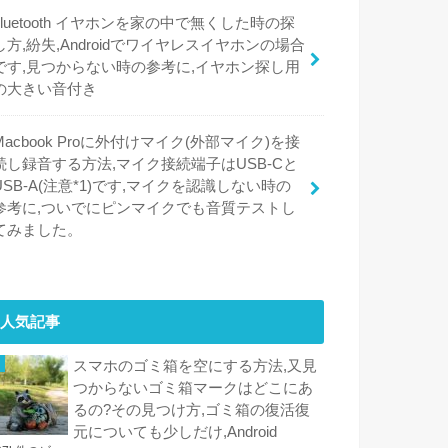
bluetooth イヤホンを家の中で無くした時の探
し方,紛失,Androidでワイヤレスイヤホンの場合
です,見つからない時の参考に,イヤホン探し用
の大きい音付き
Macbook Proに外付けマイク(外部マイク)を接
続し録音する方法,マイク接続端子はUSB-Cと
USB-A(注意*1)です,マイクを認識しない時の
参考に,ついでにピンマイクでも音質テストし
てみました。
人気記事
スマホのゴミ箱を空にする方法,又見
つからないゴミ箱マークはどこにあ
るの?その見つけ方,ゴミ箱の復活復
元についても少しだけ,Android