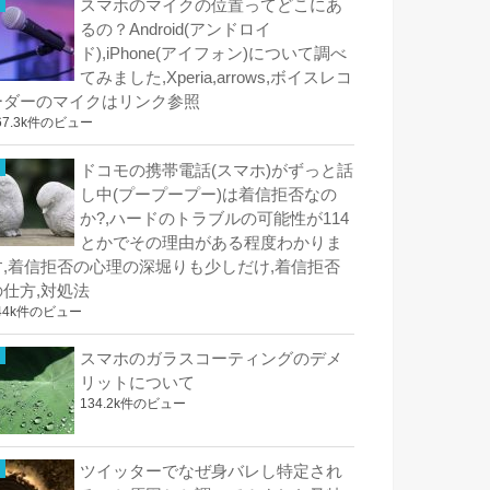
スマホのマイクの位置ってどこにあ
るの？Android(アンドロイ
ド),iPhone(アイフォン)について調べ
てみました,Xperia,arrows,ボイスレコ
ーダーのマイクはリンク参照
67.3k件のビュー
ドコモの携帯電話(スマホ)がずっと話
し中(プープープー)は着信拒否なの
か?,ハードのトラブルの可能性が114
とかでその理由がある程度わかりま
す,着信拒否の心理の深堀りも少しだけ,着信拒否
の仕方,対処法
44k件のビュー
スマホのガラスコーティングのデメ
リットについて
134.2k件のビュー
ツイッターでなぜ身バレし特定され