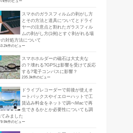
97k件のビュー
スマホのガラスフィルムの剥がし方
とその方法と道具についてとドライ
ヤーの注意点と割れたガラスフィル
ムの剥がし方(1例)とすぐ剥がれる場
合の対処方法について
53.2k件のビュー
スマホホルダーの磁石は大丈夫な
の？壊れる?GPSは影響を受けて反応
する?電子コンパスに影響？
235.3k件のビュー
ドライブレコーダーで前後が使えオ
ートバックスやイエローハットで工
賃込み料金をネットで調べMacで再
生できるかとか必要性についても調
べてみました
79.9k件のビュー