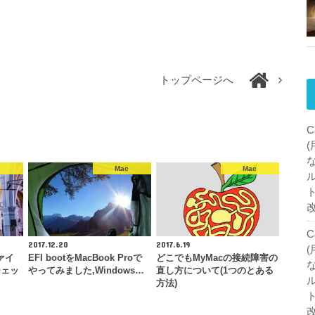
トップページへ
C
c
Mac
Mac
C
2017.12.20
2017.6.19
ァイ
EFI bootをMacBook Proで
どこでもMyMacの接続障害の
チェッ
やってみました,Windows…
直し方について(1つのとある
方法)