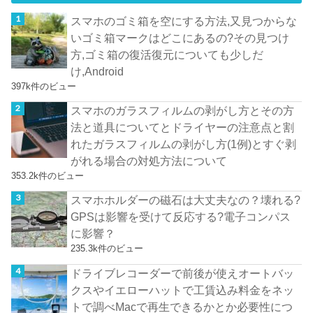
スマホのゴミ箱を空にする方法,又見つからな
いゴミ箱マークはどこにあるの?その見つけ
方,ゴミ箱の復活復元についても少しだ
け,Android
397k件のビュー
スマホのガラスフィルムの剥がし方とその方
法と道具についてとドライヤーの注意点と割
れたガラスフィルムの剥がし方(1例)とすぐ剥
がれる場合の対処方法について
353.2k件のビュー
スマホホルダーの磁石は大丈夫なの？壊れる?
GPSは影響を受けて反応する?電子コンパス
に影響？
235.3k件のビュー
ドライブレコーダーで前後が使えオートバッ
クスやイエローハットで工賃込み料金をネッ
トで調べMacで再生できるかとか必要性につ