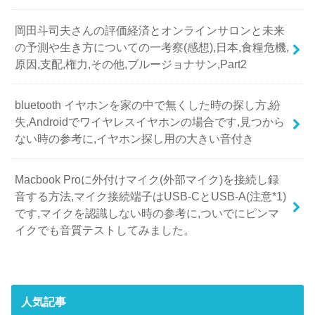
岡田斗司夫さんの評価経済とオンラインサロンと未来
の予測や生き方についての一考察(感想),日本,食糧危機,
原因,支配,権力,その他,ブルージョナサン,Part2
bluetooth イヤホンを家の中で無くした時の探し方,紛
失,Androidでワイヤレスイヤホンの場合です,見つから
ない時の参考に,イヤホン探し用の大きい音付き
Macbook Proに外付けマイク(外部マイク)を接続し録
音する方法,マイク接続端子はUSB-CとUSB-A(注意*1)
です,マイクを認識しない時の参考に,ついでにピンマ
イクでも音質テストしてみました。
人気記事