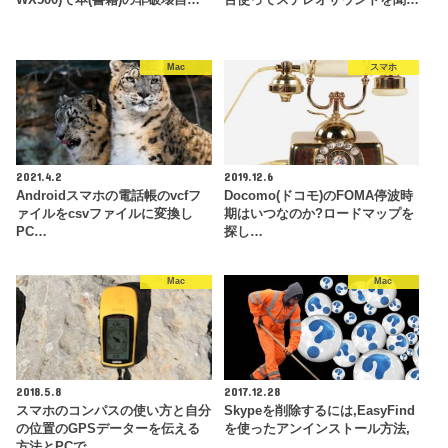
WX500)で本(書籍)の非破壊自…
台使ってステレオサウンドを聞…
Mac
スマホ
2021.4.2
2019.12.6
Androidスマホの電話帳のvcfフ
Docomo(ドコモ)のFOMA停波時
ァイルをcsvファイルに変換し
期はいつなのか?ロードマップを
PC…
探し…
Mac
Mac
2018.5.8
2017.12.28
スマホのコンパスの使い方と自分
Skypeを削除するには,EasyFind
の位置のGPSデーターを伝える
を使ったアンインストール方法,
方法とPCで…
…