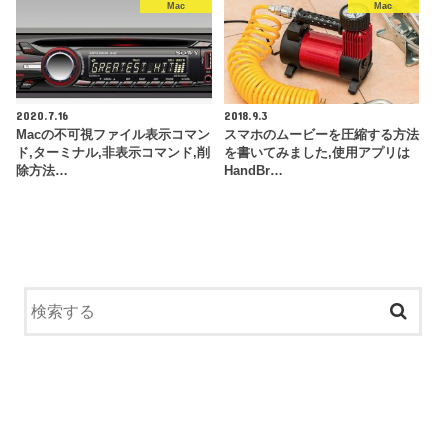
Mac
Mac
2020.7.16
2018.9.3
Macの不可視ファイル表示コマン
スマホのムービーを圧縮する方法
ド,ターミナル,非表示コマンド,削
を書いてみました,使用アプリは
除方法…
HandBr…