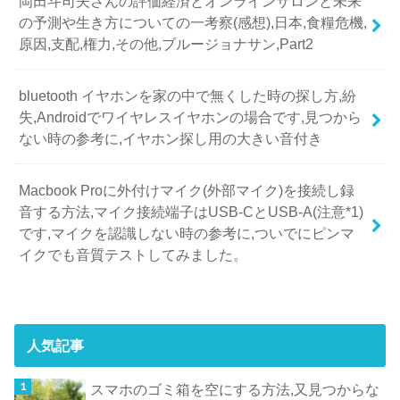
岡田斗司夫さんの評価経済とオンラインサロンと未来
の予測や生き方についての一考察(感想),日本,食糧危機,
原因,支配,権力,その他,ブルージョナサン,Part2
bluetooth イヤホンを家の中で無くした時の探し方,紛
失,Androidでワイヤレスイヤホンの場合です,見つから
ない時の参考に,イヤホン探し用の大きい音付き
Macbook Proに外付けマイク(外部マイク)を接続し録
音する方法,マイク接続端子はUSB-CとUSB-A(注意*1)
です,マイクを認識しない時の参考に,ついでにピンマ
イクでも音質テストしてみました。
人気記事
スマホのゴミ箱を空にする方法,又見つからな