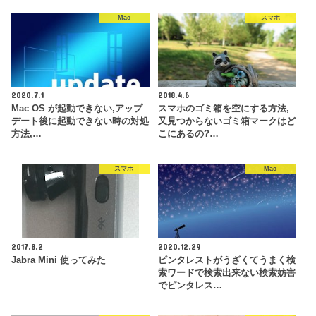
Mac
スマホ
2020.7.1
2018.4.6
Mac OS が起動できない,アップ
スマホのゴミ箱を空にする方法,
デート後に起動できない時の対処
又見つからないゴミ箱マークはど
方法,…
こにあるの?…
スマホ
Mac
2017.8.2
2020.12.29
Jabra Mini 使ってみた
ピンタレストがうざくてうまく検
索ワードで検索出来ない検索妨害
でピンタレス…