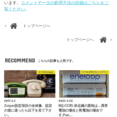
います。
コメントデータの処理方法の詳細はこちらをご
覧ください
。
トップページへ
トップページへ
RECOMMEND
こちらの記事も人気です。
スマホZoiper
スマホやPCのバッテリー
2017.6.3
2023.9.22
Zoiper設定項目の全体像、設定
BQ-CC85 赤点滅の意味は→異常
の道に迷ったら以下を見て下さ
電池の場合と乾電池の場合で
い。
す,Pan…