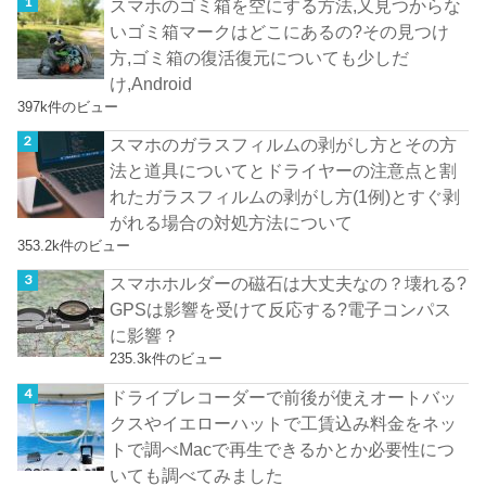
スマホのゴミ箱を空にする方法,又見つからな
いゴミ箱マークはどこにあるの?その見つけ
方,ゴミ箱の復活復元についても少しだ
け,Android
397k件のビュー
スマホのガラスフィルムの剥がし方とその方
法と道具についてとドライヤーの注意点と割
れたガラスフィルムの剥がし方(1例)とすぐ剥
がれる場合の対処方法について
353.2k件のビュー
スマホホルダーの磁石は大丈夫なの？壊れる?
GPSは影響を受けて反応する?電子コンパス
に影響？
235.3k件のビュー
ドライブレコーダーで前後が使えオートバッ
クスやイエローハットで工賃込み料金をネッ
トで調べMacで再生できるかとか必要性につ
いても調べてみました