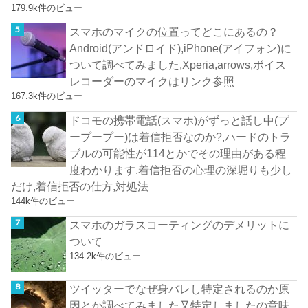
179.9k件のビュー
スマホのマイクの位置ってどこにあるの？
Android(アンドロイド),iPhone(アイフォン)に
ついて調べてみました,Xperia,arrows,ボイス
レコーダーのマイクはリンク参照
167.3k件のビュー
ドコモの携帯電話(スマホ)がずっと話し中(プ
ープープー)は着信拒否なのか?,ハードのトラ
ブルの可能性が114とかでその理由がある程
度わかります,着信拒否の心理の深堀りも少し
だけ,着信拒否の仕方,対処法
144k件のビュー
スマホのガラスコーティングのデメリットに
ついて
134.2k件のビュー
ツイッターでなぜ身バレし特定されるのか原
因とか調べてみました又特定しましたの意味