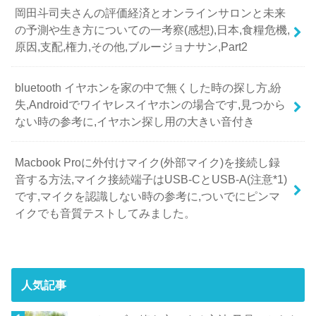
岡田斗司夫さんの評価経済とオンラインサロンと未来
の予測や生き方についての一考察(感想),日本,食糧危機,
原因,支配,権力,その他,ブルージョナサン,Part2
bluetooth イヤホンを家の中で無くした時の探し方,紛
失,Androidでワイヤレスイヤホンの場合です,見つから
ない時の参考に,イヤホン探し用の大きい音付き
Macbook Proに外付けマイク(外部マイク)を接続し録
音する方法,マイク接続端子はUSB-CとUSB-A(注意*1)
です,マイクを認識しない時の参考に,ついでにピンマ
イクでも音質テストしてみました。
人気記事