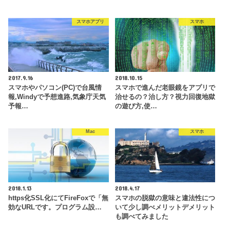
スマホアプリ
スマホ
2017.9.16
2018.10.15
スマホやパソコン(PC)で台風情
スマホで進んだ老眼鏡をアプリで
報,Windyで予想進路,気象庁天気
治せるの？治し方？視力回復地獄
予報…
の遊び方,使…
Mac
スマホ
2018.1.13
2018.4.17
https化SSL化にてFireFoxで「無
スマホの脱獄の意味と違法性につ
効なURLです。プログラム設…
いて少し調べメリットデメリット
も調べてみました