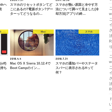
othヘ
スマホのリセットボタンてど
スマホが熱い原因と冷やす方
続
こにあるの?電源ボタン?デー
法について調べて見ました(冷
ターってどうなるの…
却方法)アプリの終…
ホ
Mac
スマホ
法
R
2018.4.4
2018.7.31
ff)
Mac OS X Sierra 10.12.4で
スマホの通知バーやステータ
長持ち
Boot Campのイン…
スバーに表示されるHって
何？
法
R
ド