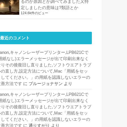
るのか原因とか調べてみました又特
定しましたの意味は?類語とか
124.6k件のビュー
最近のコメント
anon,キャノンレーザープリンター,LPB621Cで
(用紙なし)エラーメッセージが出て印刷出来なく
なりその後復旧し直りました,ソフトウエアトラブ
ルの直し方,設定方法について,Mac「用紙をセッ
トしてください。」の用紙を認識しないエラーの
改善方法です
に
ブルージョナサン
より
anon,キャノンレーザープリンター,LPB621Cで
(用紙なし)エラーメッセージが出て印刷出来なく
なりその後復旧し直りました,ソフトウエアトラブ
ルの直し方,設定方法について,Mac「用紙をセッ
トしてください。」の用紙を認識しないエラーの
改善方法です
に
通りすがり
より