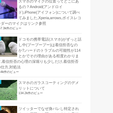
スマホのマイクの位置ってどこにあ
るの？Android(アンドロイ
ド),iPhone(アイフォン)について調べ
てみました,Xperia,arrows,ボイスレコ
ーダーのマイクはリンク参照
67.3k件のビュー
ドコモの携帯電話(スマホ)がずっと話
し中(プープープー)は着信拒否なの
か?,ハードのトラブルの可能性が114
とかでその理由がある程度わかりま
す,着信拒否の心理の深堀りも少しだけ,着信拒否
の仕方,対処法
44k件のビュー
スマホのガラスコーティングのデメ
リットについて
134.2k件のビュー
ツイッターでなぜ身バレし特定され