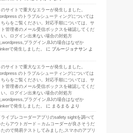
このサイトで重大なエラーが発生しました。
wordpress のトラブルシューティングについては
こちらをご覧ください。対応手順については、サ
イト管理者のメール受信ボックスを確認してくだ
さい。ログイン出来ない場合の対処方
,wordpress,プラグイン,BJの場合はなぜか
inkerで発生しました。
に
ブルージョナサン
よ
り
このサイトで重大なエラーが発生しました。
wordpress のトラブルシューティングについては
こちらをご覧ください。対応手順については、サ
イト管理者のメール受信ボックスを確認してくだ
さい。ログイン出来ない場合の対処方
,wordpress,プラグイン,BJの場合はなぜか
inkerで発生しました。
に
まるまる
より
ライブレコーダーアプリのsafety sightを調べて
いたらアウトガード – カムコーダーが良さそうだ
ったので簡易テストしてみました,スマホのアプリ