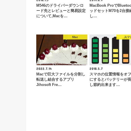
M546のドライバーダウンロ
MacBook ProでBlueto
ード先とレビューと簡易設定
ッドセットM70を2台接
について,Macを…
し…
Mac
スマ
2022.7.14
2018.5.7
Macで巨大ファイルを分割し
スマホの位置情報をオフ(o
転送し結合するアプリ
にするとバッテリーが
Jihosoft Fre…
し節約出来ます…