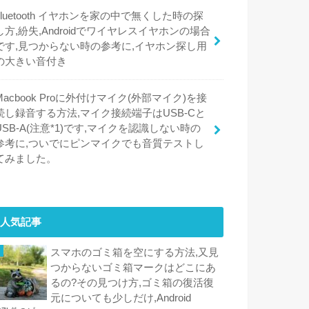
bluetooth イヤホンを家の中で無くした時の探
し方,紛失,Androidでワイヤレスイヤホンの場合
です,見つからない時の参考に,イヤホン探し用
の大きい音付き
Macbook Proに外付けマイク(外部マイク)を接
続し録音する方法,マイク接続端子はUSB-Cと
USB-A(注意*1)です,マイクを認識しない時の
参考に,ついでにピンマイクでも音質テストし
てみました。
人気記事
スマホのゴミ箱を空にする方法,又見
つからないゴミ箱マークはどこにあ
るの?その見つけ方,ゴミ箱の復活復
元についても少しだけ,Android