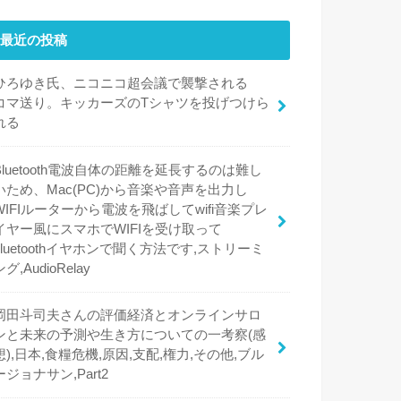
最近の投稿
ひろゆき氏、ニコニコ超会議で襲撃される
コマ送り。キッカーズのTシャツを投げつけら
れる
Bluetooth電波自体の距離を延長するのは難し
いため、Mac(PC)から音楽や音声を出力し
WIFIルーターから電波を飛ばしてwifi音楽プレ
イヤー風にスマホでWIFIを受け取って
bluetoothイヤホンで聞く方法です,ストリーミ
ング,AudioRelay
岡田斗司夫さんの評価経済とオンラインサロ
ンと未来の予測や生き方についての一考察(感
想),日本,食糧危機,原因,支配,権力,その他,ブル
ージョナサン,Part2