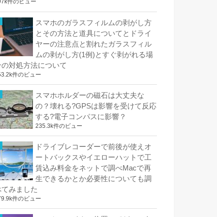
97k件のビュー
スマホのガラスフィルムの剥がし方
とその方法と道具についてとドライ
ヤーの注意点と割れたガラスフィル
ムの剥がし方(1例)とすぐ剥がれる場
合の対処方法について
53.2k件のビュー
スマホホルダーの磁石は大丈夫な
の？壊れる?GPSは影響を受けて反応
する?電子コンパスに影響？
235.3k件のビュー
ドライブレコーダーで前後が使えオ
ートバックスやイエローハットで工
賃込み料金をネットで調べMacで再
生できるかとか必要性についても調
べてみました
79.9k件のビュー