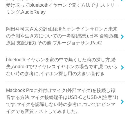
受け取ってbluetoothイヤホンで聞く方法です,ストリー
ミング,AudioRelay
岡田斗司夫さんの評価経済とオンラインサロンと未来
の予測や生き方についての一考察(感想),日本,食糧危機,
原因,支配,権力,その他,ブルージョナサン,Part2
bluetooth イヤホンを家の中で無くした時の探し方,紛
失,Androidでワイヤレスイヤホンの場合です,見つから
ない時の参考に,イヤホン探し用の大きい音付き
Macbook Proに外付けマイク(外部マイク)を接続し録
音する方法,マイク接続端子はUSB-CとUSB-A(注意*1)
です,マイクを認識しない時の参考に,ついでにピンマ
イクでも音質テストしてみました。