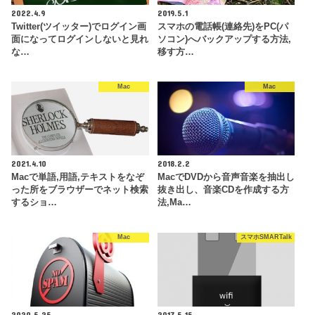
2022.4.9
2019.5.1
Twitter(ツイッター)でログイン画
スマホの電話帳(連絡先)をPC(パ
面になってログインしないと見れ
ソコン)へバックアップする方法,
な…
移す方…
Mac
Mac
2021.4.10
2018.2.2
Macで単語,用語,テキストをなぞ
MacでDVDから音声音楽を抽出し
った所をブラウザーでネット検索
抜き出し、音楽CDを作成する方
するショ…
法,Ma…
Mac
スマホSMARTalk
2020.5.25
2017.5.15