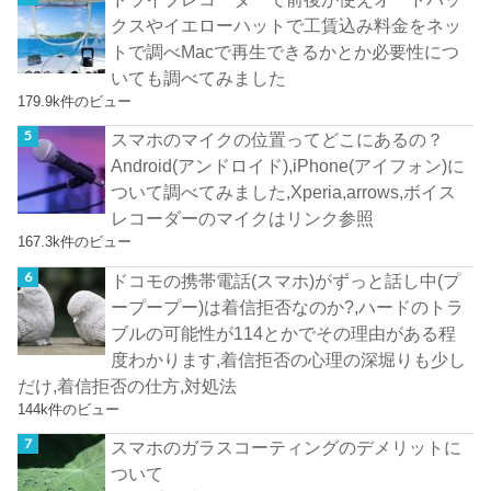
クスやイエローハットで工賃込み料金をネッ
トで調べMacで再生できるかとか必要性につ
いても調べてみました
179.9k件のビュー
スマホのマイクの位置ってどこにあるの？
Android(アンドロイド),iPhone(アイフォン)に
ついて調べてみました,Xperia,arrows,ボイス
レコーダーのマイクはリンク参照
167.3k件のビュー
ドコモの携帯電話(スマホ)がずっと話し中(プ
ープープー)は着信拒否なのか?,ハードのトラ
ブルの可能性が114とかでその理由がある程
度わかります,着信拒否の心理の深堀りも少し
だけ,着信拒否の仕方,対処法
144k件のビュー
スマホのガラスコーティングのデメリットに
ついて