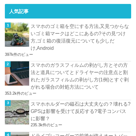
人気記事
スマホのゴミ箱を空にする方法,又見つからな
いゴミ箱マークはどこにあるの?その見つけ
方,ゴミ箱の復活復元についても少しだ
け,Android
397k件のビュー
スマホのガラスフィルムの剥がし方とその方
法と道具についてとドライヤーの注意点と割
れたガラスフィルムの剥がし方(1例)とすぐ剥
がれる場合の対処方法について
353.2k件のビュー
スマホホルダーの磁石は大丈夫なの？壊れる?
GPSは影響を受けて反応する?電子コンパス
に影響？
235.3k件のビュー
ドライブレコーダーで前後が使えオートバッ