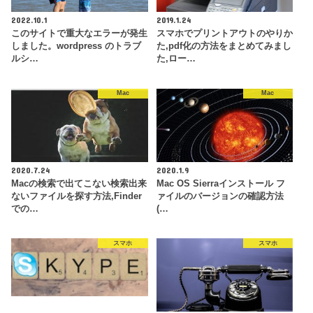
2022.10.1
2019.1.24
このサイトで重大なエラーが発生
スマホでプリントアウトのやりか
しました。wordpress のトラブ
た,pdf化の方法をまとめてみまし
ルシ…
た,ロー…
Mac
Mac
2020.7.24
2020.1.9
Macの検索で出てこない検索出来
Mac OS Sierraインストール フ
ないファイルを探す方法,Finder
ァイルのバージョンの確認方法
での…
(…
スマホ
スマホ