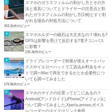
スマホのガラスフィルムの剥がし方とその方
法と道具についてとドライヤーの注意点と割
れたガラスフィルムの剥がし方(1例)とすぐ剥
がれる場合の対処方法について
353.2k件のビュー
スマホホルダーの磁石は大丈夫なの？壊れる?
GPSは影響を受けて反応する?電子コンパス
に影響？
235.3k件のビュー
ドライブレコーダーで前後が使えオートバッ
クスやイエローハットで工賃込み料金をネッ
トで調べMacで再生できるかとか必要性につ
いても調べてみました
179.9k件のビュー
スマホのマイクの位置ってどこにあるの？
Android(アンドロイド),iPhone(アイフォン)に
ついて調べてみました,Xperia,arrows,ボイス
レコーダーのマイクはリンク参照