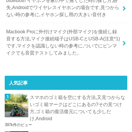
bluetooth イヤホンを家の中で無くした時の探し方,紛
失,Androidでワイヤレスイヤホンの場合です,見つから
ない時の参考に,イヤホン探し用の大きい音付き
Macbook Proに外付けマイク(外部マイク)を接続し録
音する方法,マイク接続端子はUSB-CとUSB-A(注意*1)
です,マイクを認識しない時の参考に,ついでにピンマ
イクでも音質テストしてみました。
人気記事
スマホのゴミ箱を空にする方法,又見つからな
いゴミ箱マークはどこにあるの?その見つけ
方,ゴミ箱の復活復元についても少しだ
け,Android
397k件のビュー