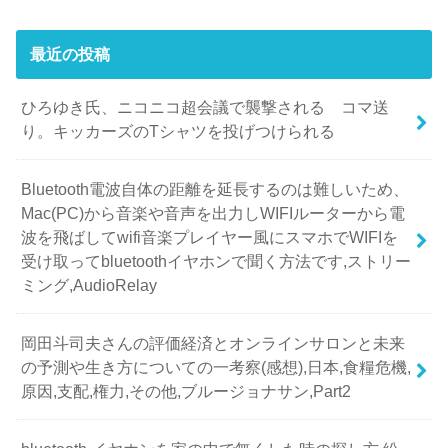
最近の投稿
ひろゆき氏、ニコニコ超会議で襲撃される コマ送
り。キッカーズのTシャツを投げつけられる
Bluetooth電波自体の距離を延長するのは難しいため、
Mac(PC)から音楽や音声を出力しWIFIルーターから電
波を飛ばしてwifi音楽プレイヤー風にスマホでWIFIを
受け取ってbluetoothイヤホンで聞く方法です,ストリー
ミング,AudioRelay
岡田斗司夫さんの評価経済とオンラインサロンと未来
の予測や生き方についての一考察(感想),日本,食糧危機,
原因,支配,権力,その他,ブルージョナサン,Part2