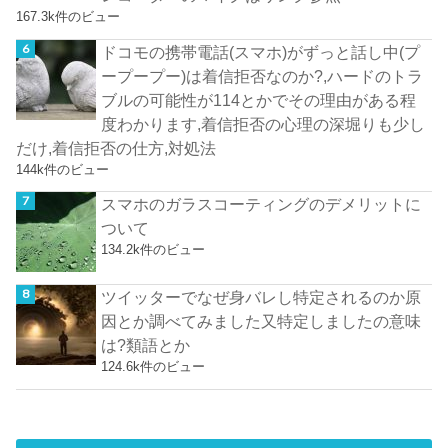
167.3k件のビュー
ドコモの携帯電話(スマホ)がずっと話し中(プ
ープープー)は着信拒否なのか?,ハードのトラ
ブルの可能性が114とかでその理由がある程
度わかります,着信拒否の心理の深堀りも少し
だけ,着信拒否の仕方,対処法
144k件のビュー
スマホのガラスコーティングのデメリットに
ついて
134.2k件のビュー
ツイッターでなぜ身バレし特定されるのか原
因とか調べてみました又特定しましたの意味
は?類語とか
124.6k件のビュー