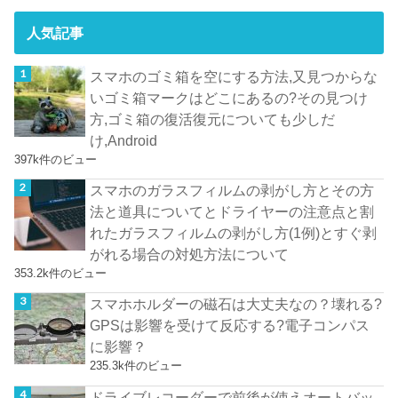
人気記事
スマホのゴミ箱を空にする方法,又見つからな
いゴミ箱マークはどこにあるの?その見つけ
方,ゴミ箱の復活復元についても少しだ
け,Android
397k件のビュー
スマホのガラスフィルムの剥がし方とその方
法と道具についてとドライヤーの注意点と割
れたガラスフィルムの剥がし方(1例)とすぐ剥
がれる場合の対処方法について
353.2k件のビュー
スマホホルダーの磁石は大丈夫なの？壊れる?
GPSは影響を受けて反応する?電子コンパス
に影響？
235.3k件のビュー
ドライブレコーダーで前後が使えオートバッ