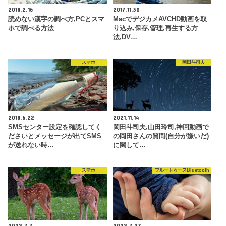
2018.2.16
2017.11.30
読めない漢字の調べ方,PCとスマ
MacでデジカメAVCHD動画を取
ホで調べる方法
り込み,保存,管理,再生する方
法,DV…
スマホ
岡田斗司夫
2018.6.22
2021.11.14
SMSセンター設定を確認してく
岡田斗司夫,山田玲司,神回動画で
ださいとメッセージが出てSMS
の岡田さんの質問(自分が嫌いだ)
が送れない時…
に関して…
スマホ
ブルートゥースBluetooth
2022.7.7
2022.7.27