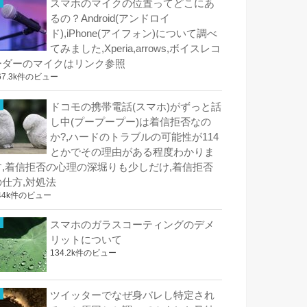
スマホのマイクの位置ってどこにあ
るの？Android(アンドロイ
ド),iPhone(アイフォン)について調べ
てみました,Xperia,arrows,ボイスレコ
ーダーのマイクはリンク参照
67.3k件のビュー
ドコモの携帯電話(スマホ)がずっと話
し中(プープープー)は着信拒否なの
か?,ハードのトラブルの可能性が114
とかでその理由がある程度わかりま
す,着信拒否の心理の深堀りも少しだけ,着信拒否
の仕方,対処法
44k件のビュー
スマホのガラスコーティングのデメ
リットについて
134.2k件のビュー
ツイッターでなぜ身バレし特定され