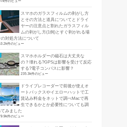
97k件のビュー
スマホのガラスフィルムの剥がし方
とその方法と道具についてとドライ
ヤーの注意点と割れたガラスフィル
ムの剥がし方(1例)とすぐ剥がれる場
合の対処方法について
53.2k件のビュー
スマホホルダーの磁石は大丈夫な
の？壊れる?GPSは影響を受けて反応
する?電子コンパスに影響？
235.3k件のビュー
ドライブレコーダーで前後が使えオ
ートバックスやイエローハットで工
賃込み料金をネットで調べMacで再
生できるかとか必要性についても調
べてみました
79.9k件のビュー