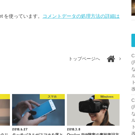
et を使っています。
コメントデータの処理方法の詳細は
C
トップページへ
c
スマホ
Windows
C
2018.6.27
2018.3.8
ルクリ
タッチパネルがスマホを落と
Oculus Rift障害の裏技復旧方