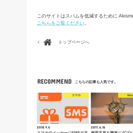
このサイトはスパムを低減するために Akism
こちらをご覧ください
。
トップページへ
RECOMMEND
こちらの記事も人気です。
スマホ
Ma
2018.9.6
2017.6.16
スマホのメッセージSMSの文
画面共有を簡単にダブ