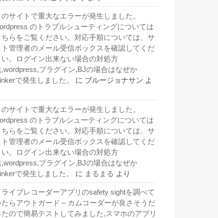
このサイトで重大なエラーが発生しました。
wordpress のトラブルシューティングについては
こちらをご覧ください。対応手順については、サ
イト管理者のメール受信ボックスを確認してくだ
さい。ログイン出来ない場合の対処方
,wordpress,プラグイン,BJの場合はなぜか
inkerで発生しました。
に
ブルージョナサン
よ
り
このサイトで重大なエラーが発生しました。
wordpress のトラブルシューティングについては
こちらをご覧ください。対応手順については、サ
イト管理者のメール受信ボックスを確認してくだ
さい。ログイン出来ない場合の対処方
,wordpress,プラグイン,BJの場合はなぜか
inkerで発生しました。
に
まるまる
より
ライブレコーダーアプリのsafety sightを調べて
いたらアウトガード – カムコーダーが良さそうだ
ったので簡易テストしてみました,スマホのアプリ