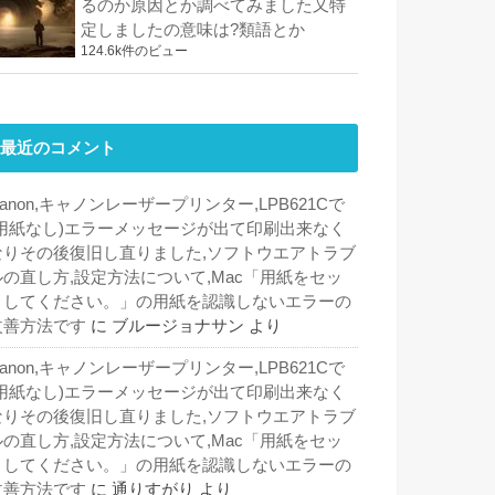
るのか原因とか調べてみました又特
定しましたの意味は?類語とか
124.6k件のビュー
最近のコメント
anon,キャノンレーザープリンター,LPB621Cで
(用紙なし)エラーメッセージが出て印刷出来なく
なりその後復旧し直りました,ソフトウエアトラブ
ルの直し方,設定方法について,Mac「用紙をセッ
トしてください。」の用紙を認識しないエラーの
改善方法です
に
ブルージョナサン
より
anon,キャノンレーザープリンター,LPB621Cで
(用紙なし)エラーメッセージが出て印刷出来なく
なりその後復旧し直りました,ソフトウエアトラブ
ルの直し方,設定方法について,Mac「用紙をセッ
トしてください。」の用紙を認識しないエラーの
改善方法です
に
通りすがり
より