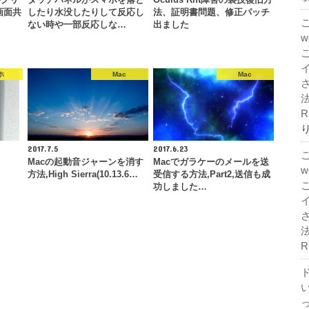
画面共
したり水没したりして反応し
法、証明書問題、修正パッチ
ない時や一部反応しな…
出ました
ホ
Mac
Mac
法
R
2017.7.5
2017.6.23
Macの起動音ジャーンを消す
Macでガラケーのメールを送
方法,High Sierra(10.13.6…
受信する方法,Part2,送信も成
功しました…
法
R
ド