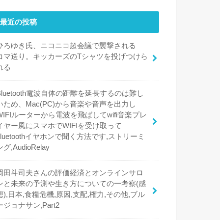
最近の投稿
ひろゆき氏、ニコニコ超会議で襲撃される
コマ送り。キッカーズのTシャツを投げつけら
れる
Bluetooth電波自体の距離を延長するのは難し
いため、Mac(PC)から音楽や音声を出力し
WIFIルーターから電波を飛ばしてwifi音楽プレ
イヤー風にスマホでWIFIを受け取って
bluetoothイヤホンで聞く方法です,ストリーミ
ング,AudioRelay
岡田斗司夫さんの評価経済とオンラインサロ
ンと未来の予測や生き方についての一考察(感
想),日本,食糧危機,原因,支配,権力,その他,ブル
ージョナサン,Part2