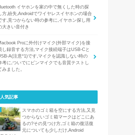
bluetooth イヤホンを家の中で無くした時の探
し方,紛失,Androidでワイヤレスイヤホンの場合
です,見つからない時の参考に,イヤホン探し用
の大きい音付き
Macbook Proに外付けマイク(外部マイク)を接
続し録音する方法,マイク接続端子はUSB-Cと
USB-A(注意*1)です,マイクを認識しない時の
参考に,ついでにピンマイクでも音質テストし
てみました。
人気記事
スマホのゴミ箱を空にする方法,又見
つからないゴミ箱マークはどこにあ
るの?その見つけ方,ゴミ箱の復活復
元についても少しだけ,Android