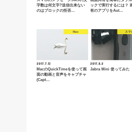
字数は何文字?送信出来ない
ックで実行するには？ 
のはブロックの拒否…
有のアプリをAut…
Mac
スマ
2017.7.13
2017.8.2
MacのQuickTimeを使って画
Jabra Mini 使ってみた
面の動画と音声をキャプチャ
(Capt…