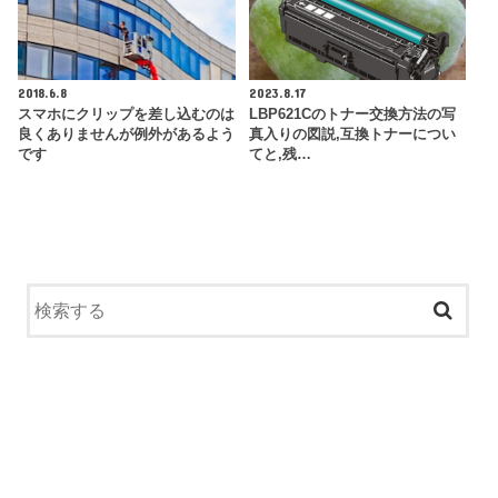
2018.6.8
2023.8.17
スマホにクリップを差し込むのは
LBP621Cのトナー交換方法の写
良くありませんが例外があるよう
真入りの図説,互換トナーについ
です
てと,残…