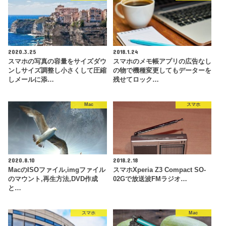
2020.3.25
2018.1.24
スマホの写真の容量をサイズダウ
スマホのメモ帳アプリの広告なし
ンしサイズ調整し小さくして圧縮
の物で機種変更してもデーターを
しメールに添…
残せてロック…
Mac
スマホ
2020.8.10
2018.2.18
MacのISOファイル,imgファイル
スマホXperia Z3 Compact SO-
のマウント,再生方法,DVD作成
02Gで放送波FMラジオ…
と…
スマホ
Mac