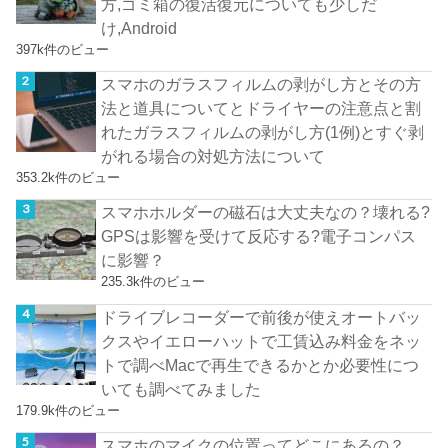
方,ゴミ箱の復活復元についても少しだ
け,Android
397k件のビュー
スマホのガラスフィルムの剥がし方とその方
法と道具についてとドライヤーの注意点と割
れたガラスフィルムの剥がし方(1例)とすぐ剥
がれる場合の対処方法について
353.2k件のビュー
スマホホルダーの磁石は大丈夫なの？壊れる?
GPSは影響を受けて反応する?電子コンパス
に影響？
235.3k件のビュー
ドライブレコーダーで前後が使えオートバッ
クスやイエローハットで工賃込み料金をネッ
トで調べMacで再生できるかとか必要性につ
いても調べてみました
179.9k件のビュー
スマホのマイクの位置ってどこにあるの？