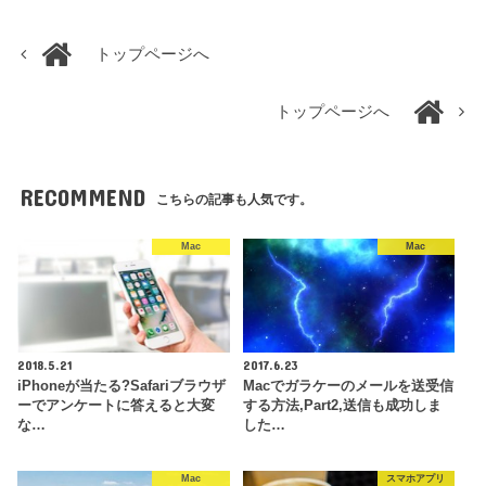
トップページへ
トップページへ
RECOMMEND
こちらの記事も人気です。
Mac
Mac
2018.5.21
2017.6.23
iPhoneが当たる?Safariブラウザ
Macでガラケーのメールを送受信
ーでアンケートに答えると大変
する方法,Part2,送信も成功しま
な…
した…
Mac
スマホアプリ