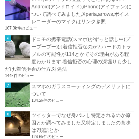
Android(アンドロイド),iPhone(アイフォン)に
ついて調べてみました,Xperia,arrows,ボイス
レコーダーのマイクはリンク参照
167.3k件のビュー
ドコモの携帯電話(スマホ)がずっと話し中(プ
ープープー)は着信拒否なのか?,ハードのトラ
ブルの可能性が114とかでその理由がある程
度わかります,着信拒否の心理の深堀りも少し
だけ,着信拒否の仕方,対処法
144k件のビュー
スマホのガラスコーティングのデメリットに
ついて
134.2k件のビュー
ツイッターでなぜ身バレし特定されるのか原
因とか調べてみました又特定しましたの意味
は?類語とか
124.6k件のビュー