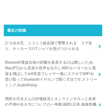
最近の投稿
ひろゆき氏、ニコニコ超会議で襲撃される コマ送
り。キッカーズのTシャツを投げつけられる
Bluetooth電波自体の距離を延長するのは難しいため、
Mac(PC)から音楽や音声を出力しWIFIルーターから電
波を飛ばしてwifi音楽プレイヤー風にスマホでWIFIを
受け取ってbluetoothイヤホンで聞く方法です,ストリー
ミング,AudioRelay
岡田斗司夫さんの評価経済とオンラインサロンと未来
の予測や生き方についての一考察(感想),日本,食糧危機,