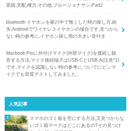
原因,支配,権力,その他,ブルージョナサン,Part2
bluetooth イヤホンを家の中で無くした時の探し方,紛
失,Androidでワイヤレスイヤホンの場合です,見つから
ない時の参考に,イヤホン探し用の大きい音付き
Macbook Proに外付けマイク(外部マイク)を接続し録
音する方法,マイク接続端子はUSB-CとUSB-A(注意*1)
です,マイクを認識しない時の参考に,ついでにピンマ
イクでも音質テストしてみました。
人気記事
スマホのゴミ箱を空にする方法,又見つからな
いゴミ箱マークはどこにあるの?その見つけ