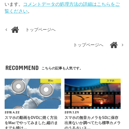
います。
コメントデータの処理方法の詳細はこちらをご
覧ください
。
トップページへ
トップページへ
RECOMMEND
こちらの記事も人気です。
Mac
スマホ
2018.4.22
2019.1.29
スマホの動画をDVDに焼く方法
スマホの無音カメラをSDに保存
をMacでやってみました,縦のま
出来ないか調べてたら標準カメラ
までも焼け…
のうるさいス…