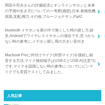
岡田斗司夫さんの評価経済とオンラインサロンと未来
の予測や生き方についての一考察(感想),日本,食糧危機,
原因,支配,権力,その他,ブルージョナサン,Part2
bluetooth イヤホンを家の中で無くした時の探し方,紛
失,Androidでワイヤレスイヤホンの場合です,見つから
ない時の参考に,イヤホン探し用の大きい音付き
Macbook Proに外付けマイク(外部マイク)を接続し録
音する方法,マイク接続端子はUSB-CとUSB-A(注意*1)
です,マイクを認識しない時の参考に,ついでにピンマ
イクでも音質テストしてみました。
人気記事