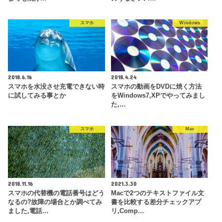
スマホ
Windows
2018.6.16
2018.4.24
スマホを水没させ充電できない時
スマホの動画をDVDに焼く方法
に試してみる事とか
をWindows7,XPでやってみまし
た,…
スマホ
Mac
2018.11.16
2021.3.30
スマホの代替機の電話番号はどう
Macで2つのテキストファイル文
なるの?故障の場合とか調べてみ
書を比較する差分チェックアプ
ました,電話…
リ,Comp…