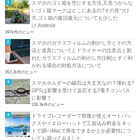
スマホのゴミ箱を空にする方法,又見つからな
いゴミ箱マークはどこにあるの?その見つけ
方,ゴミ箱の復活復元についても少しだ
け,Android
397k件のビュー
スマホのガラスフィルムの剥がし方とその方
法と道具についてとドライヤーの注意点と割
れたガラスフィルムの剥がし方(1例)とすぐ剥
がれる場合の対処方法について
353.2k件のビュー
スマホホルダーの磁石は大丈夫なの？壊れる?
GPSは影響を受けて反応する?電子コンパス
に影響？
235.3k件のビュー
ドライブレコーダーで前後が使えオートバッ
クスやイエローハットで工賃込み料金をネッ
トで調べMacで再生できるかとか必要性につ
いても調べてみました