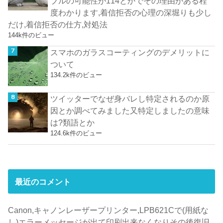
ブルの可能性が114とかでその理由がある程
度わかります,着信拒否の心理の深堀りも少し
だけ,着信拒否の仕方,対処法
144k件のビュー
スマホのガラスコーティングのデメリットに
ついて
134.2k件のビュー
ツイッターでなぜ身バレし特定されるのか原
因とか調べてみました又特定しましたの意味
は?類語とか
124.6k件のビュー
最近のコメント
Canon,キャノンレーザープリンター,LPB621Cで(用紙な
し)エラーメッセージが出て印刷出来なくなりその後復旧