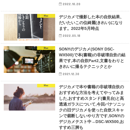
2022.10.20
Mac
デジカメで撮影した本の自炊結果、
だいたいこの位綺麗(きれい)になり
ます。2022年5月時点
2022.05.18
Mac
SONYのデジカメ(SONY DSC-
WX500)で本(書籍)の非破壊自炊の結
果です,本の自炊Part2,文書をわりと
きれいに撮るテクニックとか
2021.12.30
Mac
デジカメで本や書籍の非破壊自炊の
おすすめな方法を考えてやってみま
した,おすすめスタンド(書見台)と高
透過ガラスについて,今回パナソニッ
クの旧デジカメを使った自炊スキャ
ンで裁断しないやり方です,SONYの
デジカメテスト中→DSC-WX500,お
すすめ三脚も