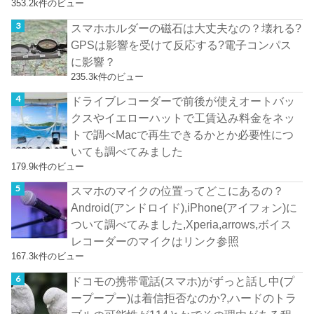
353.2k件のビュー
スマホホルダーの磁石は大丈夫なの？壊れる?
GPSは影響を受けて反応する?電子コンパス
に影響？
235.3k件のビュー
ドライブレコーダーで前後が使えオートバッ
クスやイエローハットで工賃込み料金をネッ
トで調べMacで再生できるかとか必要性につ
いても調べてみました
179.9k件のビュー
スマホのマイクの位置ってどこにあるの？
Android(アンドロイド),iPhone(アイフォン)に
ついて調べてみました,Xperia,arrows,ボイス
レコーダーのマイクはリンク参照
167.3k件のビュー
ドコモの携帯電話(スマホ)がずっと話し中(プ
ープープー)は着信拒否なのか?,ハードのトラ