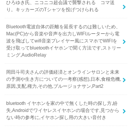
ひろゆき氏、ニコニコ超会議で襲撃される コマ送
り。キッカーズのTシャツを投げつけられる
Bluetooth電波自体の距離を延長するのは難しいため、
Mac(PC)から音楽や音声を出力しWIFIルーターから電
波を飛ばしてwifi音楽プレイヤー風にスマホでWIFIを
受け取ってbluetoothイヤホンで聞く方法です,ストリー
ミング,AudioRelay
岡田斗司夫さんの評価経済とオンラインサロンと未来
の予測や生き方についての一考察(感想),日本,食糧危機,
原因,支配,権力,その他,ブルージョナサン,Part2
bluetooth イヤホンを家の中で無くした時の探し方,紛
失,Androidでワイヤレスイヤホンの場合です,見つから
ない時の参考に,イヤホン探し用の大きい音付き