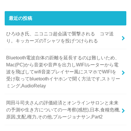
最近の投稿
ひろゆき氏、ニコニコ超会議で襲撃される コマ送
り。キッカーズのTシャツを投げつけられる
Bluetooth電波自体の距離を延長するのは難しいため、
Mac(PC)から音楽や音声を出力しWIFIルーターから電
波を飛ばしてwifi音楽プレイヤー風にスマホでWIFIを
受け取ってbluetoothイヤホンで聞く方法です,ストリー
ミング,AudioRelay
岡田斗司夫さんの評価経済とオンラインサロンと未来
の予測や生き方についての一考察(感想),日本,食糧危機,
原因,支配,権力,その他,ブルージョナサン,Part2