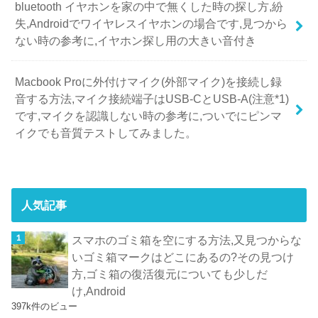
bluetooth イヤホンを家の中で無くした時の探し方,紛
失,Androidでワイヤレスイヤホンの場合です,見つから
ない時の参考に,イヤホン探し用の大きい音付き
Macbook Proに外付けマイク(外部マイク)を接続し録
音する方法,マイク接続端子はUSB-CとUSB-A(注意*1)
です,マイクを認識しない時の参考に,ついでにピンマ
イクでも音質テストしてみました。
人気記事
スマホのゴミ箱を空にする方法,又見つからな
いゴミ箱マークはどこにあるの?その見つけ
方,ゴミ箱の復活復元についても少しだ
け,Android
397k件のビュー