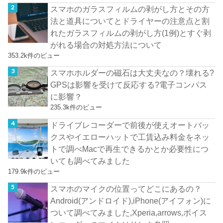
スマホのガラスフィルムの剥がし方とその方
法と道具についてとドライヤーの注意点と割
れたガラスフィルムの剥がし方(1例)とすぐ剥
がれる場合の対処方法について
353.2k件のビュー
スマホホルダーの磁石は大丈夫なの？壊れる?
GPSは影響を受けて反応する?電子コンパス
に影響？
235.3k件のビュー
ドライブレコーダーで前後が使えオートバッ
クスやイエローハットで工賃込み料金をネッ
トで調べMacで再生できるかとか必要性につ
いても調べてみました
179.9k件のビュー
スマホのマイクの位置ってどこにあるの？
Android(アンドロイド),iPhone(アイフォン)に
ついて調べてみました,Xperia,arrows,ボイス