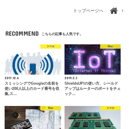
トップページへ
RECOMMEND
こちらの記事も人気です。
スマホ
Mac
2017.12.6
2019.2.3
スミッシングでGoogleの名前を
ShieldsUP!の使い方、シールド
使い200人以上のカード番号を収
アップはルーターのポートをチェ
集,ス…
ック…
Mac
スマホ