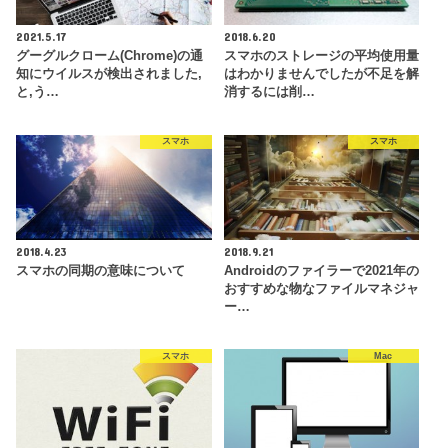
2021.5.17
2018.6.20
グーグルクローム(Chrome)の通
スマホのストレージの平均使用量
知にウイルスが検出されました,
はわかりませんでしたが不足を解
と,う…
消するには削…
スマホ
スマホ
2018.4.23
2018.9.21
スマホの同期の意味について
Androidのファイラーで2021年の
おすすめな物なファイルマネジャ
ー…
スマホ
Mac