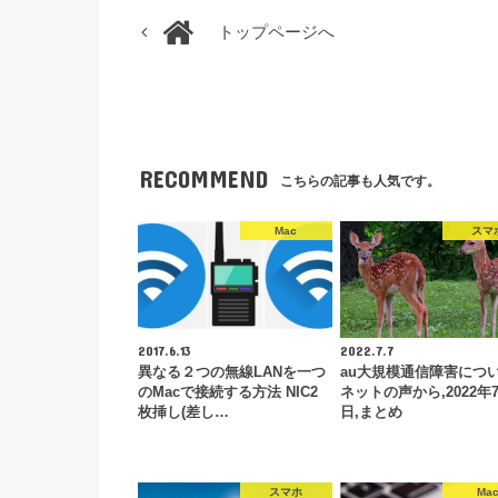
トップページへ
RECOMMEND
こちらの記事も人気です。
Mac
スマ
2017.6.13
2022.7.7
異なる２つの無線LANを一つ
au大規模通信障害につ
のMacで接続する方法 NIC2
ネットの声から,2022年
枚挿し(差し…
日,まとめ
スマホ
Ma