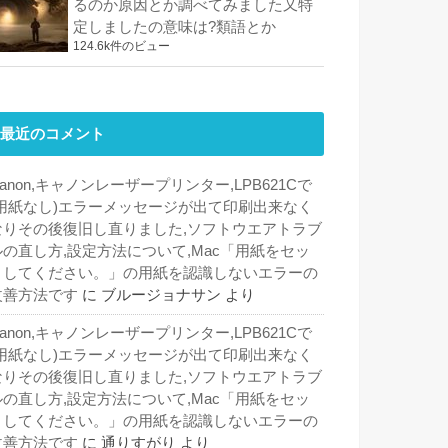
るのか原因とか調べてみました又特
定しましたの意味は?類語とか
124.6k件のビュー
最近のコメント
anon,キャノンレーザープリンター,LPB621Cで
(用紙なし)エラーメッセージが出て印刷出来なく
なりその後復旧し直りました,ソフトウエアトラブ
ルの直し方,設定方法について,Mac「用紙をセッ
トしてください。」の用紙を認識しないエラーの
改善方法です
に
ブルージョナサン
より
anon,キャノンレーザープリンター,LPB621Cで
(用紙なし)エラーメッセージが出て印刷出来なく
なりその後復旧し直りました,ソフトウエアトラブ
ルの直し方,設定方法について,Mac「用紙をセッ
トしてください。」の用紙を認識しないエラーの
改善方法です
に
通りすがり
より