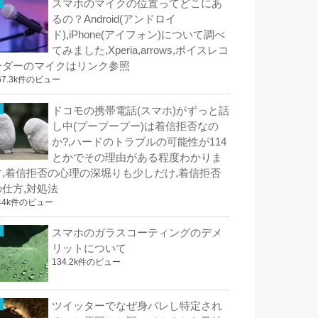
スマホのマイクの位置ってどこにあ
るの？Android(アンドロイ
ド),iPhone(アイフォン)について調べ
てみました,Xperia,arrows,ボイスレコ
ーダーのマイクはリンク参照
67.3k件のビュー
ドコモの携帯電話(スマホ)がずっと話
し中(プープープー)は着信拒否なの
か?,ハードのトラブルの可能性が114
とかでその理由がある程度わかりま
す,着信拒否の心理の深堀りも少しだけ,着信拒否
の仕方,対処法
44k件のビュー
スマホのガラスコーティングのデメ
リットについて
134.2k件のビュー
ツイッターでなぜ身バレし特定され