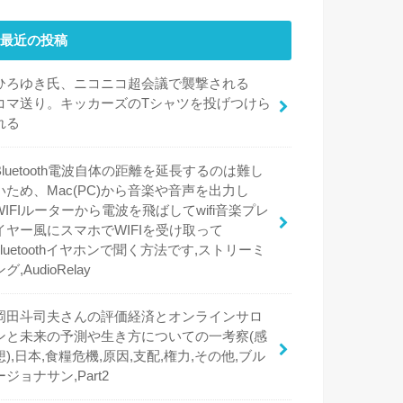
最近の投稿
ひろゆき氏、ニコニコ超会議で襲撃される
コマ送り。キッカーズのTシャツを投げつけら
れる
Bluetooth電波自体の距離を延長するのは難し
いため、Mac(PC)から音楽や音声を出力し
WIFIルーターから電波を飛ばしてwifi音楽プレ
イヤー風にスマホでWIFIを受け取って
bluetoothイヤホンで聞く方法です,ストリーミ
ング,AudioRelay
岡田斗司夫さんの評価経済とオンラインサロ
ンと未来の予測や生き方についての一考察(感
想),日本,食糧危機,原因,支配,権力,その他,ブル
ージョナサン,Part2