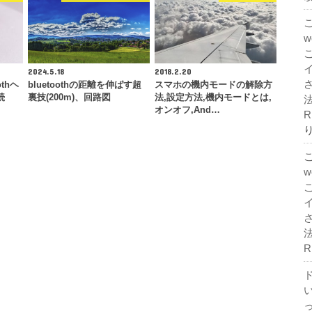
2024.5.18
2018.2.20
othヘ
bluetoothの距離を伸ばす超
スマホの機内モードの解除方
続
裏技(200m)、回路図
法,設定方法,機内モードとは,
法
オンオフ,And…
R
法
R
ド