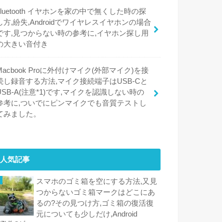
bluetooth イヤホンを家の中で無くした時の探
し方,紛失,Androidでワイヤレスイヤホンの場合
です,見つからない時の参考に,イヤホン探し用
の大きい音付き
Macbook Proに外付けマイク(外部マイク)を接
続し録音する方法,マイク接続端子はUSB-Cと
USB-A(注意*1)です,マイクを認識しない時の
参考に,ついでにピンマイクでも音質テストし
てみました。
人気記事
スマホのゴミ箱を空にする方法,又見
つからないゴミ箱マークはどこにあ
るの?その見つけ方,ゴミ箱の復活復
元についても少しだけ,Android