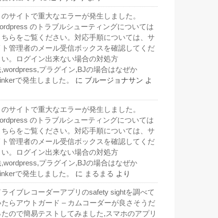
このサイトで重大なエラーが発生しました。
wordpress のトラブルシューティングについては
こちらをご覧ください。対応手順については、サ
イト管理者のメール受信ボックスを確認してくだ
さい。ログイン出来ない場合の対処方
,wordpress,プラグイン,BJの場合はなぜか
inkerで発生しました。
に
ブルージョナサン
よ
り
このサイトで重大なエラーが発生しました。
wordpress のトラブルシューティングについては
こちらをご覧ください。対応手順については、サ
イト管理者のメール受信ボックスを確認してくだ
さい。ログイン出来ない場合の対処方
,wordpress,プラグイン,BJの場合はなぜか
inkerで発生しました。
に
まるまる
より
ライブレコーダーアプリのsafety sightを調べて
いたらアウトガード – カムコーダーが良さそうだ
ったので簡易テストしてみました,スマホのアプリ