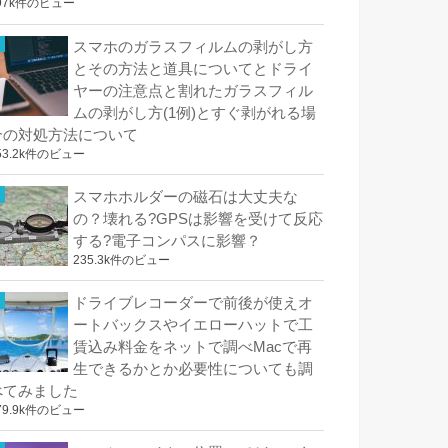
97k件のビュー
スマホのガラスフィルムの剥がし方
とその方法と道具についてとドライ
ヤーの注意点と割れたガラスフィル
ムの剥がし方(1例)とすぐ剥がれる場
合の対処方法について
53.2k件のビュー
スマホホルダーの磁石は大丈夫な
の？壊れる?GPSは影響を受けて反応
する?電子コンパスに影響？
235.3k件のビュー
ドライブレコーダーで前後が使えオ
ートバックスやイエローハットで工
賃込み料金をネットで調べMacで再
生できるかとか必要性についても調
べてみました
79.9k件のビュー