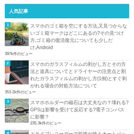
人気記事
スマホのゴミ箱を空にする方法,又見つからな
いゴミ箱マークはどこにあるの?その見つけ
方,ゴミ箱の復活復元についても少しだ
け,Android
397k件のビュー
スマホのガラスフィルムの剥がし方とその方
法と道具についてとドライヤーの注意点と割
れたガラスフィルムの剥がし方(1例)とすぐ剥
がれる場合の対処方法について
353.2k件のビュー
スマホホルダーの磁石は大丈夫なの？壊れる?
GPSは影響を受けて反応する?電子コンパス
に影響？
235.3k件のビュー
ドライブレコーダーで前後が使えオートバッ