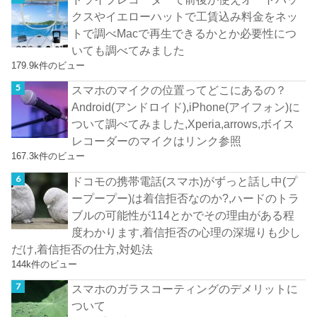
クスやイエローハットで工賃込み料金をネッ
トで調べMacで再生できるかとか必要性につ
いても調べてみました
179.9k件のビュー
スマホのマイクの位置ってどこにあるの？
Android(アンドロイド),iPhone(アイフォン)に
ついて調べてみました,Xperia,arrows,ボイス
レコーダーのマイクはリンク参照
167.3k件のビュー
ドコモの携帯電話(スマホ)がずっと話し中(プ
ープープー)は着信拒否なのか?,ハードのトラ
ブルの可能性が114とかでその理由がある程
度わかります,着信拒否の心理の深堀りも少し
だけ,着信拒否の仕方,対処法
144k件のビュー
スマホのガラスコーティングのデメリットに
ついて