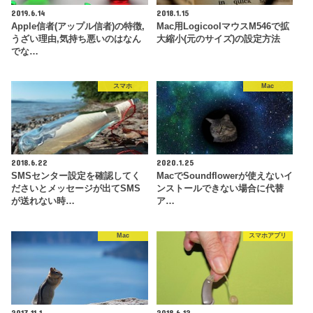
2019.6.14
2018.1.15
Apple信者(アップル信者)の特徴,
Mac用LogicoolマウスM546で拡
うざい理由,気持ち悪いのはなん
大縮小(元のサイズ)の設定方法
でな…
スマホ
Mac
2018.6.22
2020.1.25
SMSセンター設定を確認してく
MacでSoundflowerが使えないイ
ださいとメッセージが出てSMS
ンストールできない場合に代替
が送れない時…
ア…
Mac
スマホアプリ
2017.11.1
2018.6.12