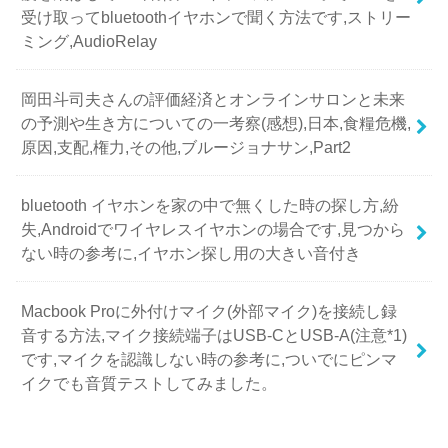
受け取ってbluetoothイヤホンで聞く方法です,ストリー
ミング,AudioRelay
岡田斗司夫さんの評価経済とオンラインサロンと未来
の予測や生き方についての一考察(感想),日本,食糧危機,
原因,支配,権力,その他,ブルージョナサン,Part2
bluetooth イヤホンを家の中で無くした時の探し方,紛
失,Androidでワイヤレスイヤホンの場合です,見つから
ない時の参考に,イヤホン探し用の大きい音付き
Macbook Proに外付けマイク(外部マイク)を接続し録
音する方法,マイク接続端子はUSB-CとUSB-A(注意*1)
です,マイクを認識しない時の参考に,ついでにピンマ
イクでも音質テストしてみました。