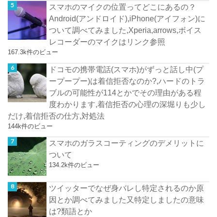
スマホのマイクの位置ってどこにあるの？
Android(アンドロイド),iPhone(アイフォン)に
ついて調べてみました,Xperia,arrows,ボイス
レコーダーのマイクはリンク参照
167.3k件のビュー
ドコモの携帯電話(スマホ)がずっと話し中(プ
ープープー)は着信拒否なのか?,ハードのトラ
ブルの可能性が114とかでその理由がある程
度わかります,着信拒否の心理の深堀りも少し
だけ,着信拒否の仕方,対処法
144k件のビュー
スマホのガラスコーティングのデメリットに
ついて
134.2k件のビュー
ツイッターでなぜ身バレし特定されるのか原
因とか調べてみました又特定しましたの意味
は?類語とか