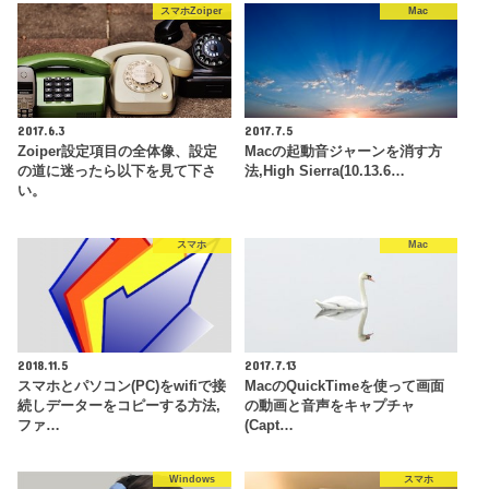
スマホZoiper
Mac
2017.6.3
2017.7.5
Zoiper設定項目の全体像、設定
Macの起動音ジャーンを消す方
の道に迷ったら以下を見て下さ
法,High Sierra(10.13.6…
い。
スマホ
Mac
2018.11.5
2017.7.13
スマホとパソコン(PC)をwifiで接
MacのQuickTimeを使って画面
続しデーターをコピーする方法,
の動画と音声をキャプチャ
ファ…
(Capt…
Windows
スマホ