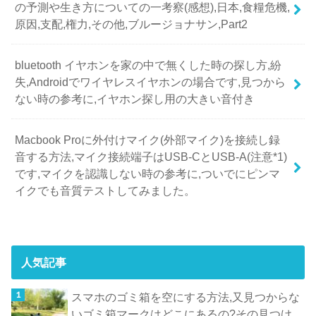
の予測や生き方についての一考察(感想),日本,食糧危機,
原因,支配,権力,その他,ブルージョナサン,Part2
bluetooth イヤホンを家の中で無くした時の探し方,紛
失,Androidでワイヤレスイヤホンの場合です,見つから
ない時の参考に,イヤホン探し用の大きい音付き
Macbook Proに外付けマイク(外部マイク)を接続し録
音する方法,マイク接続端子はUSB-CとUSB-A(注意*1)
です,マイクを認識しない時の参考に,ついでにピンマ
イクでも音質テストしてみました。
人気記事
スマホのゴミ箱を空にする方法,又見つからな
いゴミ箱マークはどこにあるの?その見つけ