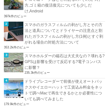
方,ゴミ箱の復活復元についても少しだ
け,Android
397k件のビュー
スマホのガラスフィルムの剥がし方とその方
法と道具についてとドライヤーの注意点と割
れたガラスフィルムの剥がし方(1例)とすぐ剥
がれる場合の対処方法について
353.2k件のビュー
スマホホルダーの磁石は大丈夫なの？壊れる?
GPSは影響を受けて反応する?電子コンパス
に影響？
235.3k件のビュー
ドライブレコーダーで前後が使えオートバッ
クスやイエローハットで工賃込み料金をネッ
トで調べMacで再生できるかとか必要性につ
いても調べてみました
179.9k件のビュー