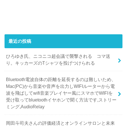
最近の投稿
ひろゆき氏、ニコニコ超会議で襲撃される コマ送
り。キッカーズのTシャツを投げつけられる
Bluetooth電波自体の距離を延長するのは難しいため、
Mac(PC)から音楽や音声を出力しWIFIルーターから電
波を飛ばしてwifi音楽プレイヤー風にスマホでWIFIを
受け取ってbluetoothイヤホンで聞く方法です,ストリー
ミング,AudioRelay
岡田斗司夫さんの評価経済とオンラインサロンと未来