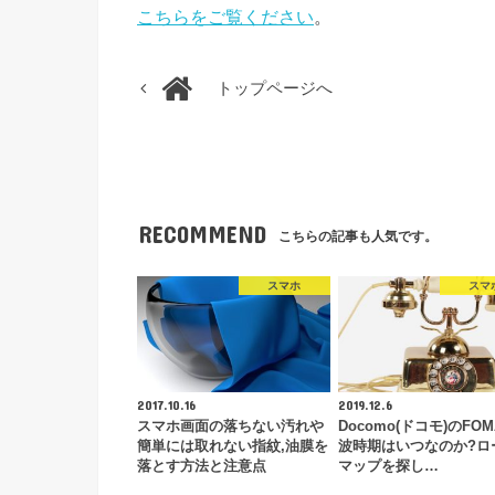
こちらをご覧ください
。
トップページへ
RECOMMEND
こちらの記事も人気です。
スマホ
スマ
2017.10.16
2019.12.6
スマホ画面の落ちない汚れや
Docomo(ドコモ)のFO
簡単には取れない指紋,油膜を
波時期はいつなのか?ロ
落とす方法と注意点
マップを探し…