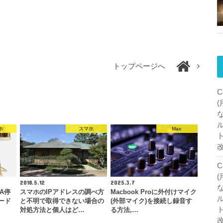
トップページへ
C
ホ
スマホ
Mac
C
2018.5.12
2025.3.7
MA停
スマホのIPアドレスの調べ方
Macbook Proに外付けマイク
ード
と不明で取得できない場合の
(外部マイク)を接続し録音す
対処方法と個人はど…
る方法,…