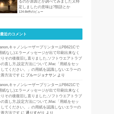
るのか原因とか調べてみました又特
定しましたの意味は?類語とか
124.6k件のビュー
最近のコメント
anon,キャノンレーザープリンター,LPB621Cで
(用紙なし)エラーメッセージが出て印刷出来なく
なりその後復旧し直りました,ソフトウエアトラブ
ルの直し方,設定方法について,Mac「用紙をセッ
トしてください。」の用紙を認識しないエラーの
改善方法です
に
ブルージョナサン
より
anon,キャノンレーザープリンター,LPB621Cで
(用紙なし)エラーメッセージが出て印刷出来なく
なりその後復旧し直りました,ソフトウエアトラブ
ルの直し方,設定方法について,Mac「用紙をセッ
トしてください。」の用紙を認識しないエラーの
改善方法です
に
通りすがり
より