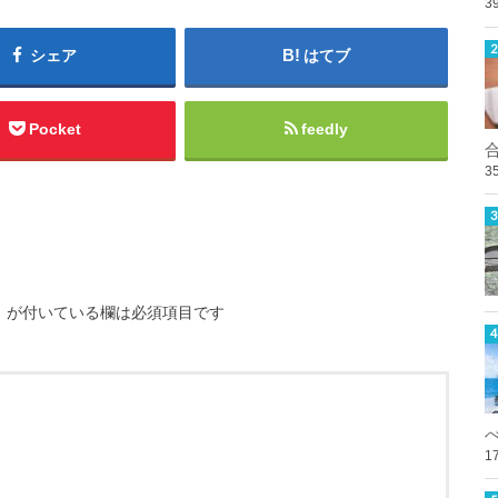
3
シェア
はてブ
Pocket
feedly
3
※
が付いている欄は必須項目です
1