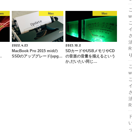
ows
Mac
Mac
法
2022.4.23
2023.10.2
R
MacBook Pro 2015 midの
SDカードやUSBメモリやCD
…
SSDのアップグレード(upg…
の音楽の音量を揃えるという
か,だいたい同じ…
法
R
ド