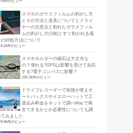
97k件のビュー
スマホのガラスフィルムの剥がし方
とその方法と道具についてとドライ
ヤーの注意点と割れたガラスフィル
ムの剥がし方(1例)とすぐ剥がれる場
合の対処方法について
53.2k件のビュー
スマホホルダーの磁石は大丈夫な
の？壊れる?GPSは影響を受けて反応
する?電子コンパスに影響？
235.3k件のビュー
ドライブレコーダーで前後が使えオ
ートバックスやイエローハットで工
賃込み料金をネットで調べMacで再
生できるかとか必要性についても調
べてみました
79.9k件のビュー