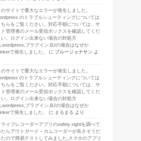
このサイトで重大なエラーが発生しました。
wordpress のトラブルシューティングについては
こちらをご覧ください。対応手順については、サ
イト管理者のメール受信ボックスを確認してくだ
さい。ログイン出来ない場合の対処方
,wordpress,プラグイン,BJの場合はなぜか
inkerで発生しました。
に
ブルージョナサン
よ
り
このサイトで重大なエラーが発生しました。
wordpress のトラブルシューティングについては
こちらをご覧ください。対応手順については、サ
イト管理者のメール受信ボックスを確認してくだ
さい。ログイン出来ない場合の対処方
,wordpress,プラグイン,BJの場合はなぜか
inkerで発生しました。
に
まるまる
より
ライブレコーダーアプリのsafety sightを調べて
いたらアウトガード – カムコーダーが良さそうだ
ったので簡易テストしてみました,スマホのアプリ