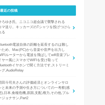
最近の投稿
ひろゆき氏、ニコニコ超会議で襲撃される
コマ送り。キッカーズのTシャツを投げつけら
れる
Bluetooth電波自体の距離を延長するのは難し
いため、Mac(PC)から音楽や音声を出力し
WIFIルーターから電波を飛ばしてwifi音楽プレ
イヤー風にスマホでWIFIを受け取って
bluetoothイヤホンで聞く方法です,ストリーミ
ング,AudioRelay
岡田斗司夫さんの評価経済とオンラインサロ
ンと未来の予測や生き方についての一考察(感
想),日本,食糧危機,原因,支配,権力,その他,ブル
ージョナサン,Part2