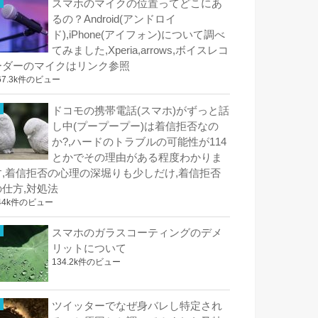
スマホのマイクの位置ってどこにあ
るの？Android(アンドロイ
ド),iPhone(アイフォン)について調べ
てみました,Xperia,arrows,ボイスレコ
ーダーのマイクはリンク参照
67.3k件のビュー
ドコモの携帯電話(スマホ)がずっと話
し中(プープープー)は着信拒否なの
か?,ハードのトラブルの可能性が114
とかでその理由がある程度わかりま
す,着信拒否の心理の深堀りも少しだけ,着信拒否
の仕方,対処法
44k件のビュー
スマホのガラスコーティングのデメ
リットについて
134.2k件のビュー
ツイッターでなぜ身バレし特定され