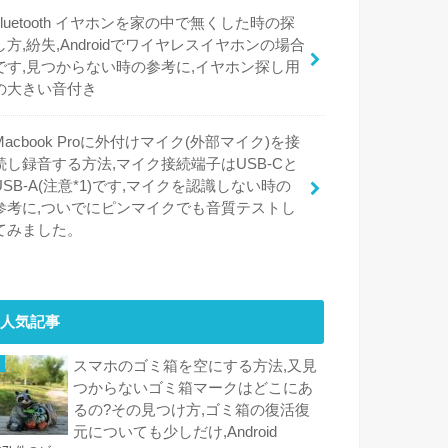
bluetooth イヤホンを家の中で無くした時の探
し方,紛失,Androidでワイヤレスイヤホンの場合
です,見つからない時の参考に,イヤホン探し用
の大きい音付き
Macbook Proに外付けマイク(外部マイク)を接
続し録音する方法,マイク接続端子はUSB-Cと
USB-A(注意*1)です,マイクを認識しない時の
参考に,ついでにピンマイクでも音質テストし
てみました。
人気記事
スマホのゴミ箱を空にする方法,又見
つからないゴミ箱マークはどこにあ
るの?その見つけ方,ゴミ箱の復活復
元についても少しだけ,Android