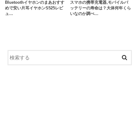
Bluetoothイヤホンのまあおすす
スマホの携帯充電器,モバイルバ
めで安い片耳イヤホンS525レビ
ッテリーの寿命は？大体何年くら
ュ…
いなのか調べ…