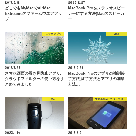
2017.8.12
2025.2.27
どこでもMyMacでAirMac
MacBook Proをステレオスピー
Extreameのファームウエアアッ
カーにする方法(Macのスピーカ
プ…
ー…
スマホアプリ
Mac
2018.7.27
2018.9.26
スマホ画面の覗き見防止アプリ,
MacBook Proのアプリの強制終
クラウドフィルターの使い方をま
了方法,終了方法とアプリの削除
とめてみました
方法…
Mac
スマホやPCのバッテリー
2023.1.14
2018.6.9