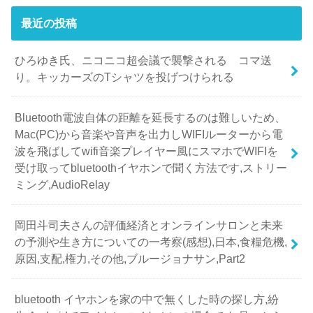
最近の投稿
ひろゆき氏、ニコニコ超会議で襲撃される コマ送
り。キッカーズのTシャツを投げつけられる
Bluetooth電波自体の距離を延長するのは難しいため、
Mac(PC)から音楽や音声を出力しWIFIルーターから電
波を飛ばしてwifi音楽プレイヤー風にスマホでWIFIを
受け取ってbluetoothイヤホンで聞く方法です,ストリー
ミング,AudioRelay
岡田斗司夫さんの評価経済とオンラインサロンと未来
の予測や生き方についての一考察(感想),日本,食糧危機,
原因,支配,権力,その他,ブルージョナサン,Part2
bluetooth イヤホンを家の中で無くした時の探し方,紛