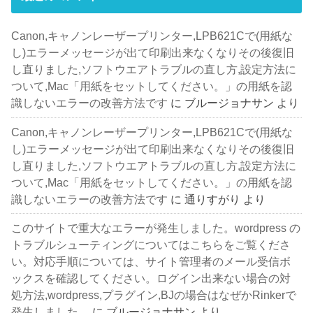
Canon,キャノンレーザープリンター,LPB621Cで(用紙な
し)エラーメッセージが出て印刷出来なくなりその後復旧
し直りました,ソフトウエアトラブルの直し方,設定方法に
ついて,Mac「用紙をセットしてください。」の用紙を認
識しないエラーの改善方法です
に
ブルージョナサン
より
Canon,キャノンレーザープリンター,LPB621Cで(用紙な
し)エラーメッセージが出て印刷出来なくなりその後復旧
し直りました,ソフトウエアトラブルの直し方,設定方法に
ついて,Mac「用紙をセットしてください。」の用紙を認
識しないエラーの改善方法です
に
通りすがり
より
このサイトで重大なエラーが発生しました。wordpress の
トラブルシューティングについてはこちらをご覧くださ
い。対応手順については、サイト管理者のメール受信ボ
ックスを確認してください。ログイン出来ない場合の対
処方法,wordpress,プラグイン,BJの場合はなぜかRinkerで
発生しました。
に
ブルージョナサン
より