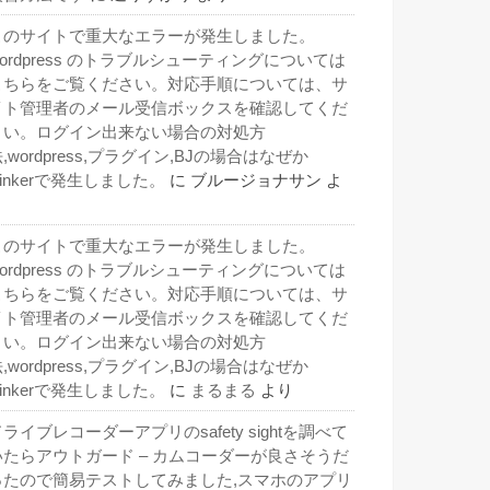
このサイトで重大なエラーが発生しました。
wordpress のトラブルシューティングについては
こちらをご覧ください。対応手順については、サ
イト管理者のメール受信ボックスを確認してくだ
さい。ログイン出来ない場合の対処方
,wordpress,プラグイン,BJの場合はなぜか
inkerで発生しました。
に
ブルージョナサン
よ
り
このサイトで重大なエラーが発生しました。
wordpress のトラブルシューティングについては
こちらをご覧ください。対応手順については、サ
イト管理者のメール受信ボックスを確認してくだ
さい。ログイン出来ない場合の対処方
,wordpress,プラグイン,BJの場合はなぜか
inkerで発生しました。
に
まるまる
より
ライブレコーダーアプリのsafety sightを調べて
いたらアウトガード – カムコーダーが良さそうだ
ったので簡易テストしてみました,スマホのアプリ