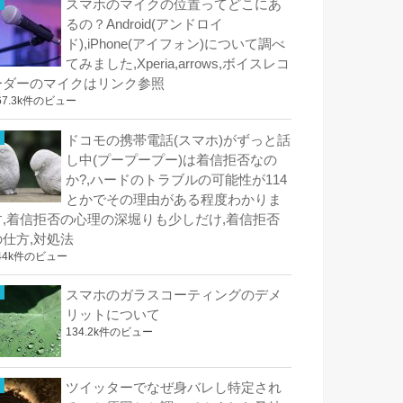
スマホのマイクの位置ってどこにあ
るの？Android(アンドロイ
ド),iPhone(アイフォン)について調べ
てみました,Xperia,arrows,ボイスレコ
ーダーのマイクはリンク参照
67.3k件のビュー
ドコモの携帯電話(スマホ)がずっと話
し中(プープープー)は着信拒否なの
か?,ハードのトラブルの可能性が114
とかでその理由がある程度わかりま
す,着信拒否の心理の深堀りも少しだけ,着信拒否
の仕方,対処法
44k件のビュー
スマホのガラスコーティングのデメ
リットについて
134.2k件のビュー
ツイッターでなぜ身バレし特定され