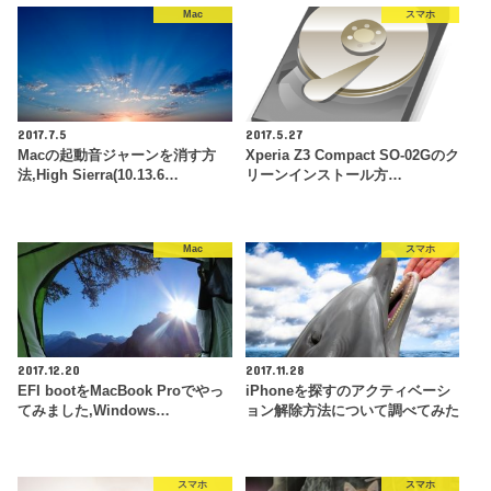
Mac
スマホ
2017.7.5
2017.5.27
Macの起動音ジャーンを消す方
Xperia Z3 Compact SO-02Gのク
法,High Sierra(10.13.6…
リーンインストール方…
Mac
スマホ
2017.12.20
2017.11.28
EFI bootをMacBook Proでやっ
iPhoneを探すのアクティベーシ
てみました,Windows…
ョン解除方法について調べてみた
スマホ
スマホ