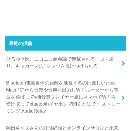
最近の投稿
ひろゆき氏、ニコニコ超会議で襲撃される コマ送
り。キッカーズのTシャツを投げつけられる
Bluetooth電波自体の距離を延長するのは難しいため、
Mac(PC)から音楽や音声を出力しWIFIルーターから電
波を飛ばしてwifi音楽プレイヤー風にスマホでWIFIを
受け取ってbluetoothイヤホンで聞く方法です,ストリー
ミング,AudioRelay
岡田斗司夫さんの評価経済とオンラインサロンと未来