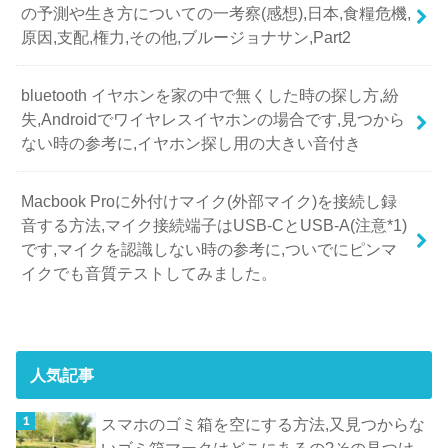
の予測や生き方についての一考察(感想),日本,食糧危機,
原因,支配,権力,その他,ブルージョナサン,Part2
bluetooth イヤホンを家の中で無くした時の探し方,紛
失,Androidでワイヤレスイヤホンの場合です,見つから
ない時の参考に,イヤホン探し用の大きい音付き
Macbook Proに外付けマイク(外部マイク)を接続し録
音する方法,マイク接続端子はUSB-CとUSB-A(注意*1)
です,マイクを認識しない時の参考に,ついでにピンマ
イクでも音質テストしてみました。
人気記事
スマホのゴミ箱を空にする方法,又見つからな
いゴミ箱マークはどこにあるの?その見つけ