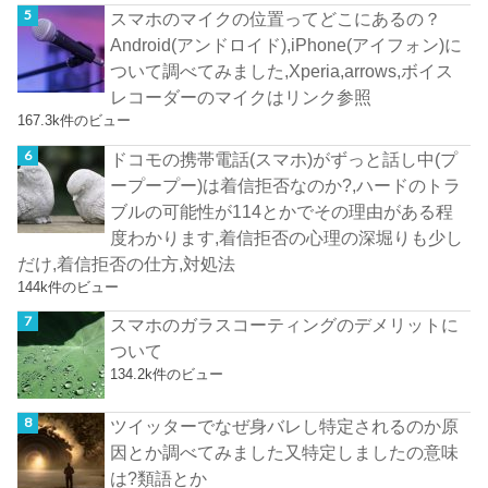
スマホのマイクの位置ってどこにあるの？
Android(アンドロイド),iPhone(アイフォン)に
ついて調べてみました,Xperia,arrows,ボイス
レコーダーのマイクはリンク参照
167.3k件のビュー
ドコモの携帯電話(スマホ)がずっと話し中(プ
ープープー)は着信拒否なのか?,ハードのトラ
ブルの可能性が114とかでその理由がある程
度わかります,着信拒否の心理の深堀りも少し
だけ,着信拒否の仕方,対処法
144k件のビュー
スマホのガラスコーティングのデメリットに
ついて
134.2k件のビュー
ツイッターでなぜ身バレし特定されるのか原
因とか調べてみました又特定しましたの意味
は?類語とか