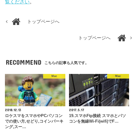
覧ください
。
トップページへ
トップページへ
RECOMMEND
こちらの記事も人気です。
Mac
Mac
2018.12.13
2017.5.17
ロケスマをスマホやPCパソコン
19.スマホFtp接続 スマホとパソ
での使い方,せどり,コインパーキ
コンを無線Wi-Fi(wifi)でF…
ング,スー…