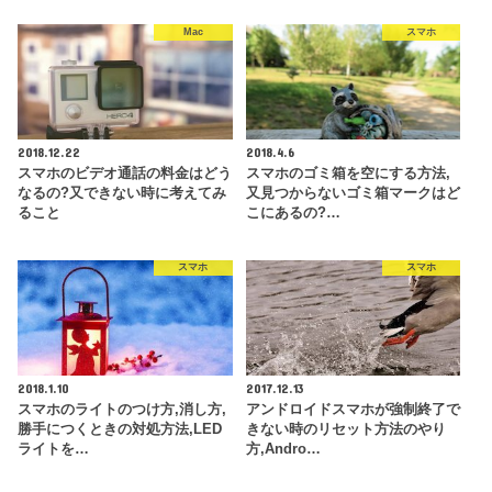
Mac
スマホ
2018.12.22
2018.4.6
スマホのビデオ通話の料金はどう
スマホのゴミ箱を空にする方法,
なるの?又できない時に考えてみ
又見つからないゴミ箱マークはど
ること
こにあるの?…
スマホ
スマホ
2018.1.10
2017.12.13
スマホのライトのつけ方,消し方,
アンドロイドスマホが強制終了で
勝手につくときの対処方法,LED
きない時のリセット方法のやり
ライトを…
方,Andro…