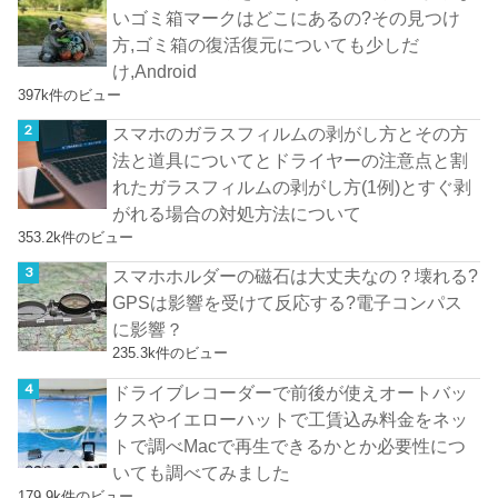
いゴミ箱マークはどこにあるの?その見つけ
方,ゴミ箱の復活復元についても少しだ
け,Android
397k件のビュー
スマホのガラスフィルムの剥がし方とその方
法と道具についてとドライヤーの注意点と割
れたガラスフィルムの剥がし方(1例)とすぐ剥
がれる場合の対処方法について
353.2k件のビュー
スマホホルダーの磁石は大丈夫なの？壊れる?
GPSは影響を受けて反応する?電子コンパス
に影響？
235.3k件のビュー
ドライブレコーダーで前後が使えオートバッ
クスやイエローハットで工賃込み料金をネッ
トで調べMacで再生できるかとか必要性につ
いても調べてみました
179.9k件のビュー