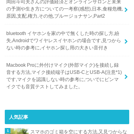
岡田斗司夫さんの評価経済とオンラインサロンと未来
の予測や生き方についての一考察(感想),日本,食糧危機,
原因,支配,権力,その他,ブルージョナサン,Part2
bluetooth イヤホンを家の中で無くした時の探し方,紛
失,Androidでワイヤレスイヤホンの場合です,見つから
ない時の参考に,イヤホン探し用の大きい音付き
Macbook Proに外付けマイク(外部マイク)を接続し録
音する方法,マイク接続端子はUSB-CとUSB-A(注意*1)
です,マイクを認識しない時の参考に,ついでにピンマ
イクでも音質テストしてみました。
人気記事
スマホのゴミ箱を空にする方法,又見つからな