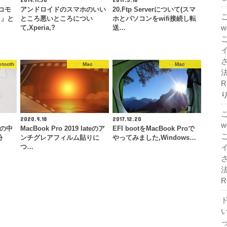
コモ
アンドロイドのスマホのいい
20.Ftp Serverについて(スマ
イ」と
ところ悪いところについ
ホとパソコンをwifi接続し転
て,Xperia,?
送…
ooth
Mac
Mac
法
R
2020.9.18
2017.12.20
家の中
MacBook Pro 2019 lateのア
EFI bootをMacBook Proで
紛
ンチグレアフィルム貼りに
やってみました,Windows…
つ…
法
R
ド