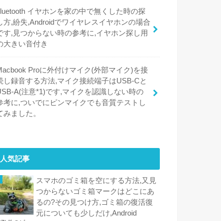
bluetooth イヤホンを家の中で無くした時の探
し方,紛失,Androidでワイヤレスイヤホンの場合
です,見つからない時の参考に,イヤホン探し用
の大きい音付き
Macbook Proに外付けマイク(外部マイク)を接
続し録音する方法,マイク接続端子はUSB-Cと
USB-A(注意*1)です,マイクを認識しない時の
参考に,ついでにピンマイクでも音質テストし
てみました。
人気記事
スマホのゴミ箱を空にする方法,又見
つからないゴミ箱マークはどこにあ
るの?その見つけ方,ゴミ箱の復活復
元についても少しだけ,Android