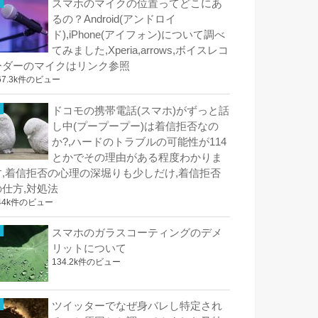
スマホのマイクの位置ってどこにあ
るの？Android(アンドロイ
ド),iPhone(アイフォン)について調べ
てみました,Xperia,arrows,ボイスレコ
ーダーのマイクはリンク参照
67.3k件のビュー
ドコモの携帯電話(スマホ)がずっと話
し中(プープープー)は着信拒否なの
か?,ハードのトラブルの可能性が114
とかでその理由がある程度わかりま
す,着信拒否の心理の深堀りも少しだけ,着信拒否
の仕方,対処法
44k件のビュー
スマホのガラスコーティングのデメ
リットについて
134.2k件のビュー
ツイッターでなぜ身バレし特定され