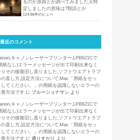
るのか原因とか調べてみました又特
定しましたの意味は?類語とか
124.6k件のビュー
最近のコメント
anon,キャノンレーザープリンター,LPB621Cで
(用紙なし)エラーメッセージが出て印刷出来なく
なりその後復旧し直りました,ソフトウエアトラブ
ルの直し方,設定方法について,Mac「用紙をセッ
トしてください。」の用紙を認識しないエラーの
改善方法です
に
ブルージョナサン
より
anon,キャノンレーザープリンター,LPB621Cで
(用紙なし)エラーメッセージが出て印刷出来なく
なりその後復旧し直りました,ソフトウエアトラブ
ルの直し方,設定方法について,Mac「用紙をセッ
トしてください。」の用紙を認識しないエラーの
改善方法です
に
通りすがり
より