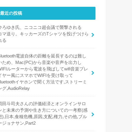
最近の投稿
ひろゆき氏、ニコニコ超会議で襲撃される
コマ送り。キッカーズのTシャツを投げつけら
れる
Bluetooth電波自体の距離を延長するのは難し
いため、Mac(PC)から音楽や音声を出力し
WIFIルーターから電波を飛ばしてwifi音楽プレ
イヤー風にスマホでWIFIを受け取って
bluetoothイヤホンで聞く方法です,ストリーミ
ング,AudioRelay
岡田斗司夫さんの評価経済とオンラインサロ
ンと未来の予測や生き方についての一考察(感
想),日本,食糧危機,原因,支配,権力,その他,ブル
ージョナサン,Part2