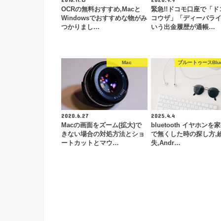
OCRの無料おすすめ,Macと
緊急!!ドコモ口座で「ド
Windowsでおすすめな物がみ
コウザ」「ディーバラ
つかりまし…
いう出金履歴が通帳…
Mac
ブルートゥースBluet
2020.6.27
2025.4.4
Macの画面をズーム(拡大)で
bluetooth イヤホンを
きない場合の対処方法とショ
で無くした時の探し方,
ートカットとマウ…
失,Andr…