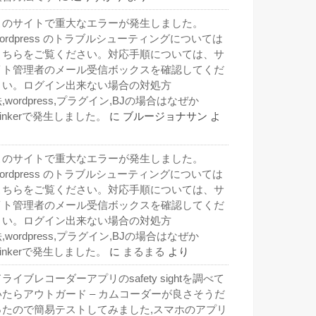
このサイトで重大なエラーが発生しました。
wordpress のトラブルシューティングについては
こちらをご覧ください。対応手順については、サ
イト管理者のメール受信ボックスを確認してくだ
さい。ログイン出来ない場合の対処方
,wordpress,プラグイン,BJの場合はなぜか
inkerで発生しました。
に
ブルージョナサン
よ
り
このサイトで重大なエラーが発生しました。
wordpress のトラブルシューティングについては
こちらをご覧ください。対応手順については、サ
イト管理者のメール受信ボックスを確認してくだ
さい。ログイン出来ない場合の対処方
,wordpress,プラグイン,BJの場合はなぜか
inkerで発生しました。
に
まるまる
より
ライブレコーダーアプリのsafety sightを調べて
いたらアウトガード – カムコーダーが良さそうだ
ったので簡易テストしてみました,スマホのアプリ