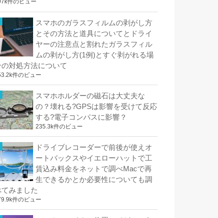
97k件のビュー
スマホのガラスフィルムの剥がし方
とその方法と道具についてとドライ
ヤーの注意点と割れたガラスフィル
ムの剥がし方(1例)とすぐ剥がれる場
合の対処方法について
53.2k件のビュー
スマホホルダーの磁石は大丈夫な
の？壊れる?GPSは影響を受けて反応
する?電子コンパスに影響？
235.3k件のビュー
ドライブレコーダーで前後が使えオ
ートバックスやイエローハットで工
賃込み料金をネットで調べMacで再
生できるかとか必要性についても調
べてみました
79.9k件のビュー