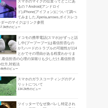
スマホのマイクの位置ってどこにあ
るの？Android(アンドロイ
ド),iPhone(アイフォン)について調べ
てみました,Xperia,arrows,ボイスレコ
ーダーのマイクはリンク参照
67.3k件のビュー
ドコモの携帯電話(スマホ)がずっと話
し中(プープープー)は着信拒否なの
か?,ハードのトラブルの可能性が114
とかでその理由がある程度わかりま
す,着信拒否の心理の深堀りも少しだけ,着信拒否
の仕方,対処法
44k件のビュー
スマホのガラスコーティングのデメ
リットについて
134.2k件のビュー
ツイッターでなぜ身バレし特定され