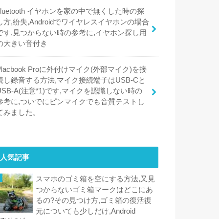
bluetooth イヤホンを家の中で無くした時の探
し方,紛失,Androidでワイヤレスイヤホンの場合
です,見つからない時の参考に,イヤホン探し用
の大きい音付き
Macbook Proに外付けマイク(外部マイク)を接
続し録音する方法,マイク接続端子はUSB-Cと
USB-A(注意*1)です,マイクを認識しない時の
参考に,ついでにピンマイクでも音質テストし
てみました。
人気記事
スマホのゴミ箱を空にする方法,又見
つからないゴミ箱マークはどこにあ
るの?その見つけ方,ゴミ箱の復活復
元についても少しだけ,Android