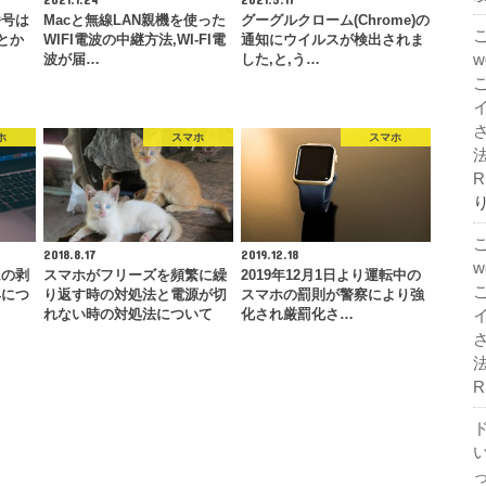
番号は
Macと無線LAN親機を使った
グーグルクローム(Chrome)の
とか
WIFI電波の中継方法,WI-FI電
通知にウイルスが検出されま
波が届…
した,と,う…
ホ
スマホ
スマホ
法
R
2018.8.17
2019.12.18
ムの剥
スマホがフリーズを頻繁に繰
2019年12月1日より運転中の
具につ
り返す時の対処法と電源が切
スマホの罰則が警察により強
…
れない時の対処法について
化され厳罰化さ…
法
R
ド