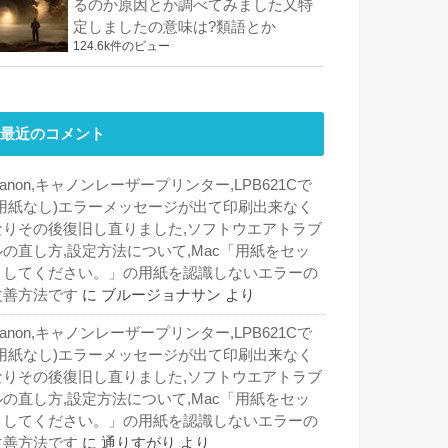
るのか原因とか調べてみました又特
定しましたの意味は?類語とか
124.6k件のビュー
最近のコメント
anon,キャノンレーザープリンター,LPB621Cで
(用紙なし)エラーメッセージが出て印刷出来なく
なりその後復旧し直りました,ソフトウエアトラブ
ルの直し方,設定方法について,Mac「用紙をセッ
トしてください。」の用紙を認識しないエラーの
改善方法です
に
ブルージョナサン
より
anon,キャノンレーザープリンター,LPB621Cで
(用紙なし)エラーメッセージが出て印刷出来なく
なりその後復旧し直りました,ソフトウエアトラブ
ルの直し方,設定方法について,Mac「用紙をセッ
トしてください。」の用紙を認識しないエラーの
改善方法です
に
通りすがり
より