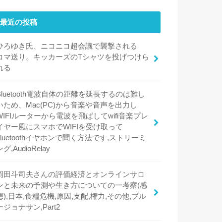
最近の投稿
ひろゆき氏、ニコニコ超会議で襲撃される
コマ送り。キッカーズのTシャツを投げつけら
れる
Bluetooth電波自体の距離を延長するのは難し
いため、Mac(PC)から音楽や音声を出力し
WIFIルーターから電波を飛ばしてwifi音楽プレ
イヤー風にスマホでWIFIを受け取って
bluetoothイヤホンで聞く方法です,ストリーミ
ング,AudioRelay
岡田斗司夫さんの評価経済とオンラインサロ
ンと未来の予測や生き方についての一考察(感
想),日本,食糧危機,原因,支配,権力,その他,ブル
ージョナサン,Part2