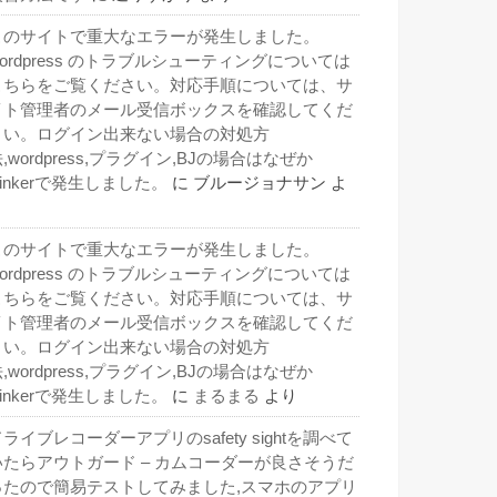
このサイトで重大なエラーが発生しました。
wordpress のトラブルシューティングについては
こちらをご覧ください。対応手順については、サ
イト管理者のメール受信ボックスを確認してくだ
さい。ログイン出来ない場合の対処方
,wordpress,プラグイン,BJの場合はなぜか
inkerで発生しました。
に
ブルージョナサン
よ
り
このサイトで重大なエラーが発生しました。
wordpress のトラブルシューティングについては
こちらをご覧ください。対応手順については、サ
イト管理者のメール受信ボックスを確認してくだ
さい。ログイン出来ない場合の対処方
,wordpress,プラグイン,BJの場合はなぜか
inkerで発生しました。
に
まるまる
より
ライブレコーダーアプリのsafety sightを調べて
いたらアウトガード – カムコーダーが良さそうだ
ったので簡易テストしてみました,スマホのアプリ