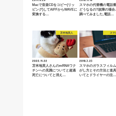
Macで音楽CDをコピー(リッ
スマホの代替機の電話
ピング)してAIFFからWAVEに
どうなるの?故障の場合
変換する…
調べてみました,電話…
苫米地英人
スマ
2022.11.22
2018.3.23
苫米地英人さんのmRNAワク
スマホのガラスフィル
チンへの見識についてと超過
がし方とその方法と道
死亡についてと消え…
いてとドライヤーの注