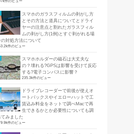
97k件のビュー
スマホのガラスフィルムの剥がし方
とその方法と道具についてとドライ
ヤーの注意点と割れたガラスフィル
ムの剥がし方(1例)とすぐ剥がれる場
合の対処方法について
53.2k件のビュー
スマホホルダーの磁石は大丈夫な
の？壊れる?GPSは影響を受けて反応
する?電子コンパスに影響？
235.3k件のビュー
ドライブレコーダーで前後が使えオ
ートバックスやイエローハットで工
賃込み料金をネットで調べMacで再
生できるかとか必要性についても調
べてみました
79.9k件のビュー