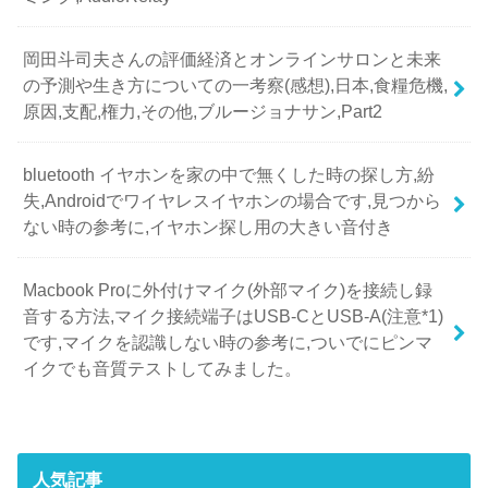
岡田斗司夫さんの評価経済とオンラインサロンと未来
の予測や生き方についての一考察(感想),日本,食糧危機,
原因,支配,権力,その他,ブルージョナサン,Part2
bluetooth イヤホンを家の中で無くした時の探し方,紛
失,Androidでワイヤレスイヤホンの場合です,見つから
ない時の参考に,イヤホン探し用の大きい音付き
Macbook Proに外付けマイク(外部マイク)を接続し録
音する方法,マイク接続端子はUSB-CとUSB-A(注意*1)
です,マイクを認識しない時の参考に,ついでにピンマ
イクでも音質テストしてみました。
人気記事