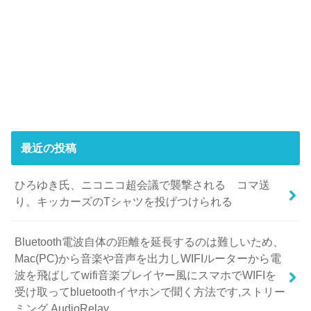
最近の投稿
ひろゆき氏、ニコニコ超会議で襲撃される コマ送
り。キッカーズのTシャツを投げつけられる
Bluetooth電波自体の距離を延長するのは難しいため、
Mac(PC)から音楽や音声を出力しWIFIルーターから電
波を飛ばしてwifi音楽プレイヤー風にスマホでWIFIを
受け取ってbluetoothイヤホンで聞く方法です,ストリー
ミング,AudioRelay