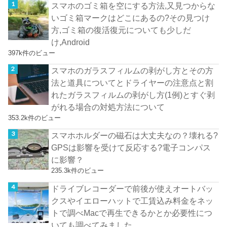
スマホのゴミ箱を空にする方法,又見つからな
いゴミ箱マークはどこにあるの?その見つけ
方,ゴミ箱の復活復元についても少しだ
け,Android
397k件のビュー
スマホのガラスフィルムの剥がし方とその方
法と道具についてとドライヤーの注意点と割
れたガラスフィルムの剥がし方(1例)とすぐ剥
がれる場合の対処方法について
353.2k件のビュー
スマホホルダーの磁石は大丈夫なの？壊れる?
GPSは影響を受けて反応する?電子コンパス
に影響？
235.3k件のビュー
ドライブレコーダーで前後が使えオートバッ
クスやイエローハットで工賃込み料金をネッ
トで調べMacで再生できるかとか必要性につ
いても調べてみました