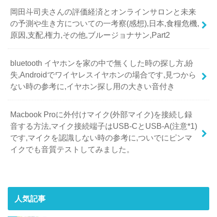
岡田斗司夫さんの評価経済とオンラインサロンと未来
の予測や生き方についての一考察(感想),日本,食糧危機,
原因,支配,権力,その他,ブルージョナサン,Part2
bluetooth イヤホンを家の中で無くした時の探し方,紛
失,Androidでワイヤレスイヤホンの場合です,見つから
ない時の参考に,イヤホン探し用の大きい音付き
Macbook Proに外付けマイク(外部マイク)を接続し録
音する方法,マイク接続端子はUSB-CとUSB-A(注意*1)
です,マイクを認識しない時の参考に,ついでにピンマ
イクでも音質テストしてみました。
人気記事