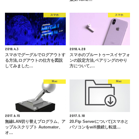
スマホ
スマホ
2018.4.3
2018.4.28
スマホでグーグルでログアウトす
スマホのブルートゥースイヤフォ
る方法,ログアウトの仕方を図説
ンの設定方法,ペアリングのやり
してみました…
方について,…
Mac
Mac
2017.6.15
2017.5.18
無線LAN切り替えプログラム、ア
20.Ftp Serverについて(スマホと
ップルスクリプト Automator、
パソコンをwifi接続し転送…
オ…